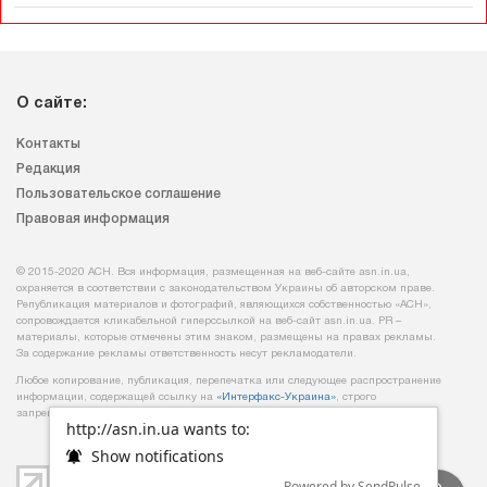
О сайте:
Контакты
Редакция
Пользовательское соглашение
Правовая информация
© 2015-2020 АСН. Вся информация, размещенная на веб-сайте asn.in.ua,
охраняется в соответствии с законодательством Украины об авторском праве.
Републикация материалов и фотографий, являющихся собственностью «АСН»,
сопровождается кликабельной гиперссылкой на веб-сайт asn.іn.ua. PR –
материалы, которые отмечены этим знаком, размещены на правах рекламы.
За содержание рекламы ответственность несут рекламодатели.
Любое копирование, публикация, перепечатка или следующее распространение
информации, содержащей ссылку на
«Интерфакс-Украина»
, строго
запрещается.
http://asn.in.ua wants to:
Show notifications
Powered by SendPulse