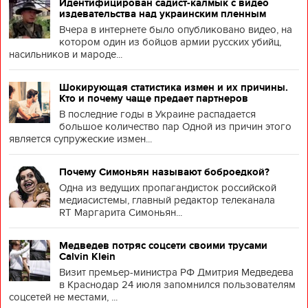
Идентифицирован садист-калмык с видео
издевательства над украинским пленным
Вчера в интернете было опубликовано видео, на
котором один из бойцов армии русских убийц,
насильников и мароде...
Шокирующая статистика измен и их причины.
Кто и почему чаще предает партнеров
В последние годы в Украине распадается
большое количество пар Одной из причин этого
является супружеские измен...
Почему Симоньян называют боброедкой?
Одна из ведущих пропагандисток российской
медиасистемы, главный редактор телеканала
RT Маргарита Симоньян...
Медведев потряс соцсети своими трусами
Calvin Klein
Визит премьер-министра РФ Дмитрия Медведева
в Краснодар 24 июля запомнился пользователям
соцсетей не местами, ...