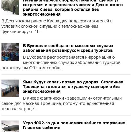
Названы адреса опорных пунктов, где могут
согреться и переночевать жители Деснянского
района Киева, который остался без
энергоснабжения
В Деснянском районе Киева для поддержки жителей в
условиях сложной ситуации с теплоснабжением
функционируют 11...
В Буковеле сообщают о массовых случаях
заболевания ротавирусом среди туристов
В Буковеле распространяется информация о
многочисленных случаях заболевания туристов
ротавирусом Об этом сообщ...
Ямы будут копать прямо во дворах. Столичная
Троещина готовится к худшему сценарию без
энергоснабжения
В Киеве фактически «завершили» отопительный
сезон для массива Троещина, потому что единственная
теплоэлектроце...
Утро 1002-го дня полномасштабного вторжения.
Главные события