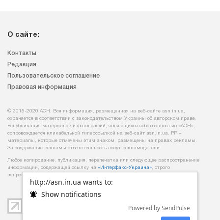
О сайте:
Контакты
Редакция
Пользовательское соглашение
Правовая информация
© 2015-2020 АСН. Вся информация, размещенная на веб-сайте asn.in.ua,
охраняется в соответствии с законодательством Украины об авторском праве.
Републикация материалов и фотографий, являющихся собственностью «АСН»,
сопровождается кликабельной гиперссылкой на веб-сайт asn.іn.ua. PR –
материалы, которые отмечены этим знаком, размещены на правах рекламы.
За содержание рекламы ответственность несут рекламодатели.
Любое копирование, публикация, перепечатка или следующее распространение
информации, содержащей ссылку на
«Интерфакс-Украина»
, строго
запрещается.
http://asn.in.ua wants to:
Show notifications
Powered by SendPulse