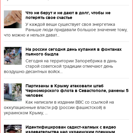
Что не берут и не дают в долг, чтобы не
потерять свое счастье
У каждой вещи существует своя энергетика
Раньше люди придавали большое значение тому,
что можно и нельзя дават...
На россии сегодня день купания в фонтанах
пьяного быдла
Сегодня на территории Запоребрика в дань
старой советской традиции отмечают день
воздушно-десантных войск...
Партизаны в Крыму атаковали штаб
Черноморского флота в Севастополе, ранены 5
человек
Как написали в издании BBC со ссылкой на
оккупационные власти рф (россии фашистской) в
украинском Крыму, ...
Идентифицирован садист-калмык с видео
издевательства над украинским пленным