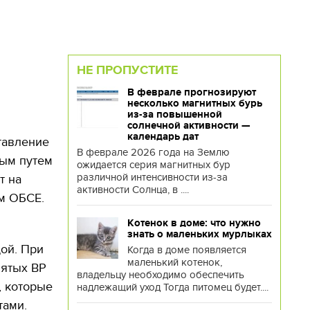
НЕ ПРОПУСТИТЕ
В феврале прогнозируют
несколько магнитных бурь
из-за повышенной
солнечной активности —
календарь дат
ставление
В феврале 2026 года на Землю
ным путем
ожидается серия магнитных бур
различной интенсивности из-за
т на
активности Солнца, в ....
м ОБСЕ.
Котенок в доме: что нужно
знать о маленьких мурлыках
ой. При
Когда в доме появляется
маленький котенок,
нятых ВР
владельцу необходимо обеспечить
, которые
надлежащий уход Тогда питомец будет....
тами.