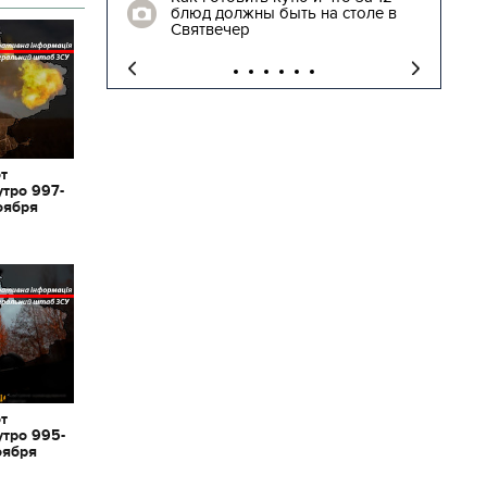
блюд должны быть на столе в
"
Святвечер
от
утро 997-
оября
от
утро 995-
оября