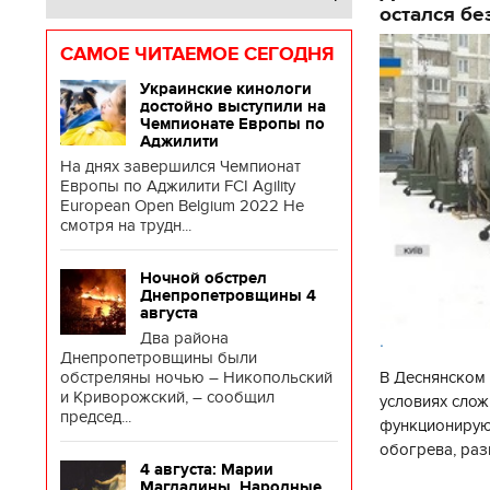
остался бе
САМОЕ ЧИТАЕМОЕ СЕГОДНЯ
Украинские кинологи
достойно выступили на
Чемпионате Европы по
Аджилити
На днях завершился Чемпионат
Европы по Аджилити FCI Agility
European Open Belgium 2022 Не
смотря на трудн...
Ночной обстрел
Днепропетровщины 4
августа
Два района
.
Днепропетровщины были
В Деснянском 
обстреляны ночью – Никопольский
и Криворожский, – сообщил
условиях слож
председ...
функционируют
обогрева, раз
4 августа: Марии
глава Деснянс
Магдалины. Народные