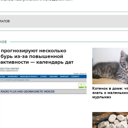
циала. С начала суток произошло 130
ИАЛОВ
НОЕ
 прогнозируют несколько
 бурь из-за повышенной
активности — календарь дат
Котенок в доме: ч
знать о маленьки
мурлыках