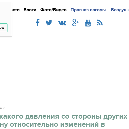
Новости
Блоги
Фото/Видео
Подробно
Прогноз погоды
Новости
Интерв
Воздушн
low
КА
акого давления со стороны других
ну относительно изменений в