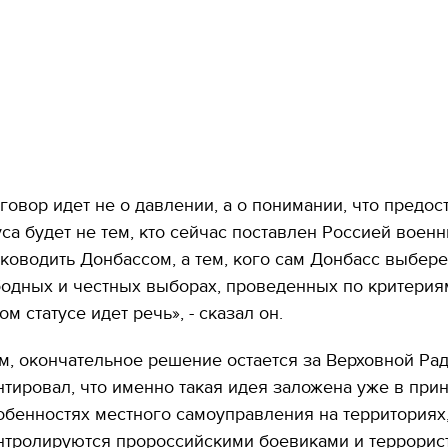
говор идет не о давлении, а о понимании, что предо
уса будет не тем, кто сейчас поставлен Россией воен
ководить Донбассом, а тем, кого сам Донбасс выбере
бодных и честных выборах, проведенных по критерия
м статусе идет речь», - сказал он.
м, окончательное решение остается за Верховной Рад
нтировал, что именно такая идея заложена уже в при
обенностях местного самоуправления на территориях
нтролируются пророссийскими боевиками и террорис