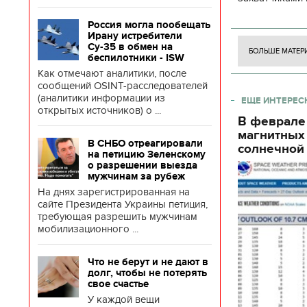
боевого потен
Россия могла пообещать
боевых ст
Ирану истребители
Су-35 в обмен на
БОЛЬШЕ МАТЕР
беспилотники - ISW
Как отмечают аналитики, после
сообщений OSINT-расследователей
(аналитики информации из
ЕЩЕ ИНТЕРЕС
открытых источников) о ...
В феврале
магнитных
В СНБО отреагировали
солнечной 
на петицию Зеленскому
о разрешении выезда
мужчинам за рубеж
На днях зарегистрированная на
сайте Президента Украины петиция,
требующая разрешить мужчинам
мобилизационного ...
Что не берут и не дают в
долг, чтобы не потерять
свое счастье
У каждой вещи