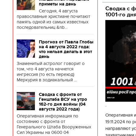
государственн
приметы на день
Сводка с ф
Сегодня, 4 августа
1001-го дн
православные христиане почитают
память одной из самых известных
последовательниц &nb...
Прогноз от Павла Глобы
на 4 августа 2022 года:
что нельзя делать в этот
день
Знаменитый астролог говорит о
том, что 4 августа начнется
ингрессия (то есть переход)
Меркурия в зодиакальный ...
Сводка с фронта от
Генштаба ВСУ на утро
162-го дня войны (04
.
августа 2022 года)
Оперативная 
Оперативная информация по
состоянию с фронта от
19.11.2024 по
Генерального Штаба Вооруженных
направляют у
Сил Украины на 0600 04
захватчиками 