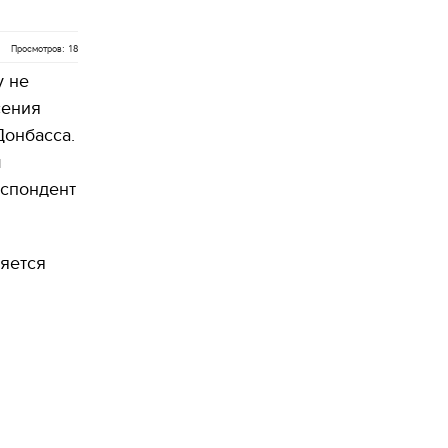
Просмотров: 18
у не
сения
Донбасса.
м
еспондент
ляется