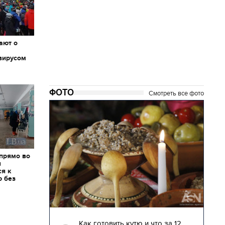
ают о
вирусом
ФОТО
Смотреть все фото
 прямо во
я
ся к
ю без
04.01.2018 | 17:16
глядят
Как готовить кутю и что за 12