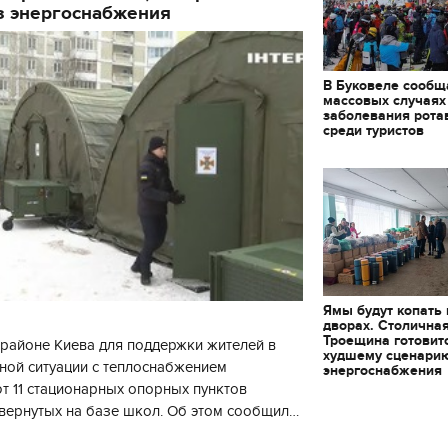
з энергоснабжения
В Буковеле сообщ
массовых случаях
заболевания рота
среди туристов
Ямы будут копать
дворах. Столична
Троещина готовит
районе Киева для поддержки жителей в
худшему сценари
ной ситуации с теплоснабжением
энергоснабжения
 11 стационарных опорных пунктов
вернутых на базе школ. Об этом сообщил
11.10.2017 | 16:22
кой районной в городе Киеве
Времена Руси: как вы