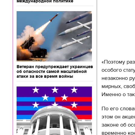
международной политике
«Поэтому раз
Ветеран предупреждает украинцев
особого стат
об опасности самой масштабной
атаки за все время войны
незаконно ру
мирных, сво
Именно о тако
По его слова
этом он акце
законе об ос
временно ко