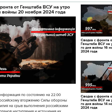
ой а
декорации к фильму
ронта от Генштаба ВСУ на утро
"Сторожевая застава
я войны 20 ноября 2024 года
Сводка с фронта 
Генштаба ВСУ на 
го дня войны 16 н
2024 года
информация по состоянию на 22.00
Сводка с фронта 
Генштаба ВСУ на 
 российскому вторжению Силы обороны
го дня войны 14 н
силия на срыв выполнения российскими
2024 года
планов наступления и истощения их