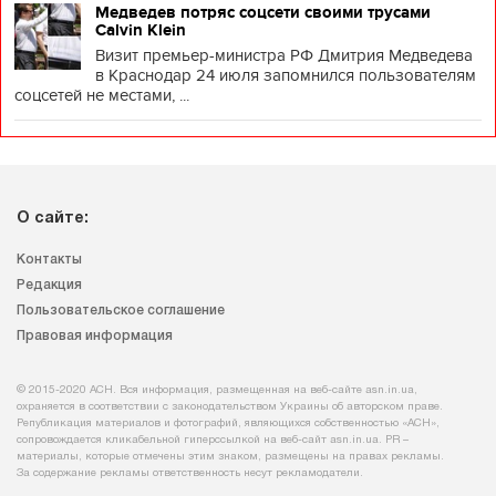
Медведев потряс соцсети своими трусами
Calvin Klein
Визит премьер-министра РФ Дмитрия Медведева
в Краснодар 24 июля запомнился пользователям
соцсетей не местами, ...
О сайте:
Контакты
Редакция
Пользовательское соглашение
Правовая информация
© 2015-2020 АСН. Вся информация, размещенная на веб-сайте asn.in.ua,
охраняется в соответствии с законодательством Украины об авторском праве.
Републикация материалов и фотографий, являющихся собственностью «АСН»,
сопровождается кликабельной гиперссылкой на веб-сайт asn.іn.ua. PR –
материалы, которые отмечены этим знаком, размещены на правах рекламы.
За содержание рекламы ответственность несут рекламодатели.