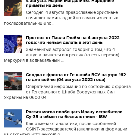
4 августа: Марии Магдалины. Народные
приметы на день
Сегодня, 4 августа православные христиане
почитают память одной из самых известных
последовательниц &nb...
Прогноз от Павла Глобы на 4 августа 2022
года: что нельзя делать в этот день
Знаменитый астролог говорит о том, что 4
августа начнется ингрессия (то есть переход)
Меркурия в зодиакальный ...
Сводка с фронта от Генштаба ВСУ на утро 162-
го дня войны (04 августа 2022 года)
Оперативная информация по состоянию с фронта
от Генерального Штаба Вооруженных Сил
Украины на 0600 04
Россия могла пообещать Ирану истребители
Су-35 в обмен на беспилотники - ISW
Как отмечают аналитики, после сообщений
OSINT-расследователей (аналитики информации
из открытых источников) о ...