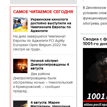
В Деснянском 
САМОЕ ЧИТАЕМОЕ СЕГОДНЯ
условиях слож
функционируют
Украинские кинологи
обогрева, раз
достойно выступили на
Чемпионате Европы по
глава Деснянс
Аджилити
государственн
На днях завершился Чемпионат
Сводка с ф
Европы по Аджилити FCI Agility
1001-го дн
European Open Belgium 2022 Не
смотря на трудн...
Ночной обстрел
Днепропетровщины 4
августа
Два района
Днепропетровщины были
обстреляны ночью – Никопольский
и Криворожский, – сообщил
председ...
4 августа: Марии
Магдалины. Народные