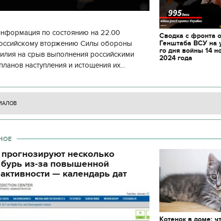
декорации к фильму
"Сторожевая застава
информация по состоянию на 22.00
Сводка с фронта 
Генштаба ВСУ на 
 российскому вторжению Силы обороны
го дня войны 14 н
силия на срыв выполнения российскими
2024 года
планов наступления и истощения их
циала. С начала суток произошло 130
ИАЛОВ
НОЕ
 прогнозируют несколько
 бурь из-за повышенной
активности — календарь дат
Котенок в доме: ч