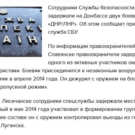
Сотрудники Службы безопасности
задержали на Донбассе двух боев
«ДНР/ЛНР». Об этом сообщает пре
служба СБУ.
По информации правоохранителей
Славянске правоохранители заде
одного из активных участников о
ористами. Боевик присоединился к незаконным воор
м в апреле 2014 года. Он дежурил с оружием на бло
пропускной режим».
в Лисичанске сотрудники спецслужбы задержали мес
рый в мае 2014 года участвовал в формировании гру
 ее составе он с оружием контролировал выезды из г
Луганска.