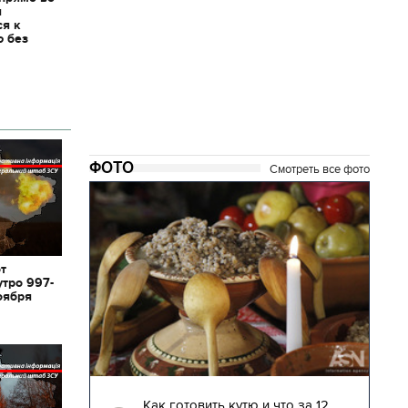
я
ся к
ю без
ФОТО
Смотреть все фото
от
утро 997-
оября
04.01.2018 | 17:16
глядят
Как готовить кутю и что за 12