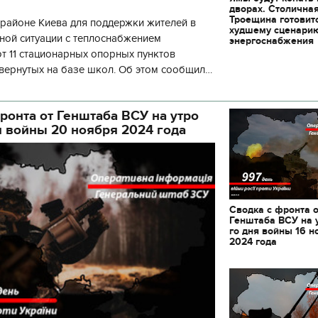
дворах. Столична
Троещина готовит
районе Киева для поддержки жителей в
худшему сценари
ной ситуации с теплоснабжением
энергоснабжения
 11 стационарных опорных пунктов
вернутых на базе школ. Об этом сообщил
кой районной в городе Киеве
ой а
ронта от Генштаба ВСУ на утро
я войны 20 ноября 2024 года
Сводка с фронта 
Генштаба ВСУ на 
го дня войны 16 н
2024 года
11.10.2017 | 16:22
Времена Руси: как вы