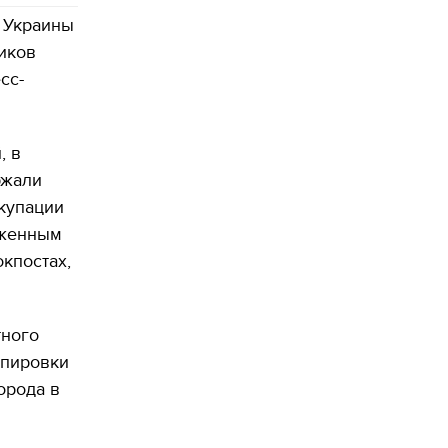
 Украины
иков
сс-
, в
ржали
ккупации
уженным
кпостах,
тного
ппировки
орода в