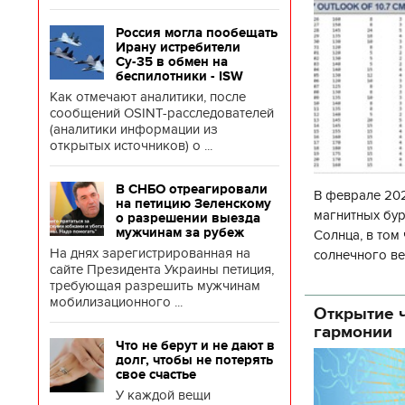
Россия могла пообещать
Ирану истребители
Су-35 в обмен на
беспилотники - ISW
Как отмечают аналитики, после
сообщений OSINT-расследователей
(аналитики информации из
открытых источников) о ...
В СНБО отреагировали
В феврале 202
на петицию Зеленскому
магнитных бур
о разрешении выезда
мужчинам за рубеж
Солнца, в том
На днях зарегистрированная на
солнечного ве
сайте Президента Украины петиция,
Согласно прог
требующая разрешить мужчинам
об
мобилизационного ...
Открытие ч
гармонии
Что не берут и не дают в
долг, чтобы не потерять
свое счастье
У каждой вещи