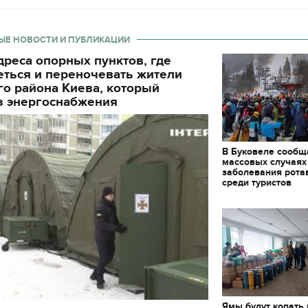
ЫЕ НОВОСТИ И ПУБЛИКАЦИИ
реса опорных пунктов, где
еться и переночевать жители
о района Киева, который
з энергоснабжения
В Буковеле сообщ
массовых случаях
заболевания рота
среди туристов
Ямы будут копать