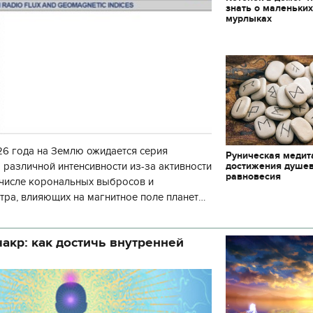
знать о маленьки
мурлыках
6 года на Землю ожидается серия
Руническая медит
достижения душе
 различной интенсивности из-за активности
равновесия
 числе корональных выбросов и
тра, влияющих на магнитное поле планеты.
нозу космической погоды, геомагнитная
акр: как достичь внутренней