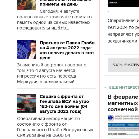
приметы на день
.
Сегодня, 4 августа
православные христиане почитают
Оперативная 
память одной из самых известных
19.11.2024 по
последовательниц &nb...
направляют у
захватчиками 
Прогноз от Павла Глобы
боевого потен
на 4 августа 2022 года:
что нельзя делать в этот
боевых ст
день
Знаменитый астролог говорит о
БОЛЬШЕ МАТЕР
том, что 4 августа начнется
ингрессия (то есть переход)
Меркурия в зодиакальный ...
ЕЩЕ ИНТЕРЕС
В феврале
Сводка с фронта от
Генштаба ВСУ на утро
магнитных
162-го дня войны (04
солнечной 
августа 2022 года)
Оперативная информация по
состоянию с фронта от
Генерального Штаба Вооруженных
Сил Украины на 0600 04