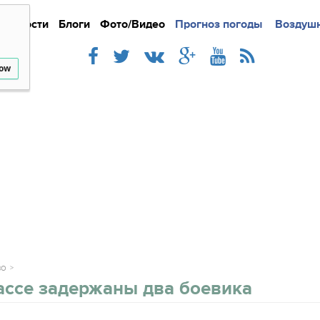
Новости
Блоги
Фото/Видео
Подробно
Прогноз погоды
Новости
Интерв
Воздушн
low
ВО
ассе задержаны два боевика