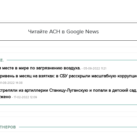
Читайте АСН в Google News
Е.
 месте в мире по загрязнению воздуха.
- 05-09-2022 11:21
гривень в месяц на взятках: в СБУ расскрыли масштабную коррупц
 31-08-2022 14:38
треляли из артиллерии Станицу-Луганскую и попали в детский сад
ужено
- 17-02-2022 12:09
ТНЕРОВ