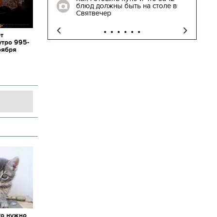
блюд должны быть на столе в
"
Святвечер
от
утро 995-
оября
то нужно