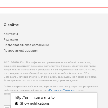
О сайте:
Контакты
Редакция
Пользовательское соглашение
Правовая информация
© 2015-2020 АСН. Вся информация, размещенная на веб-сайте asn.in.ua,
охраняется в соответствии с законодательством Украины об авторском праве.
Републикация материалов и фотографий, являющихся собственностью «АСН»,
сопровождается кликабельной гиперссылкой на веб-сайт asn.іn.ua. PR –
материалы, которые отмечены этим знаком, размещены на правах рекламы.
За содержание рекламы ответственность несут рекламодатели.
Любое копирование, публикация, перепечатка или следующее распространение
информации, содержащей ссылку на
«Интерфакс-Украина»
, строго
запрещается.
http://asn.in.ua wants to:
Show notifications