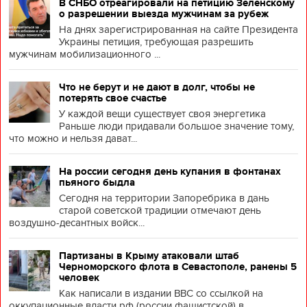
В СНБО отреагировали на петицию Зеленскому
о разрешении выезда мужчинам за рубеж
На днях зарегистрированная на сайте Президента
Украины петиция, требующая разрешить
мужчинам мобилизационного ...
Что не берут и не дают в долг, чтобы не
потерять свое счастье
У каждой вещи существует своя энергетика
Раньше люди придавали большое значение тому,
что можно и нельзя дават...
На россии сегодня день купания в фонтанах
пьяного быдла
Сегодня на территории Запоребрика в дань
старой советской традиции отмечают день
воздушно-десантных войск...
Партизаны в Крыму атаковали штаб
Черноморского флота в Севастополе, ранены 5
человек
Как написали в издании BBC со ссылкой на
оккупационные власти рф (россии фашистской) в