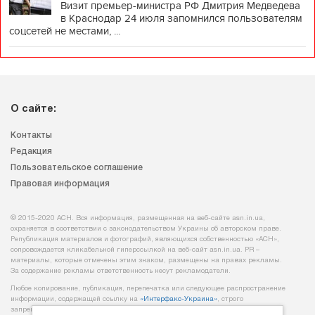
Визит премьер-министра РФ Дмитрия Медведева
в Краснодар 24 июля запомнился пользователям
соцсетей не местами, ...
О сайте:
Контакты
Редакция
Пользовательское соглашение
Правовая информация
© 2015-2020 АСН. Вся информация, размещенная на веб-сайте asn.in.ua,
охраняется в соответствии с законодательством Украины об авторском праве.
Републикация материалов и фотографий, являющихся собственностью «АСН»,
сопровождается кликабельной гиперссылкой на веб-сайт asn.іn.ua. PR –
материалы, которые отмечены этим знаком, размещены на правах рекламы.
За содержание рекламы ответственность несут рекламодатели.
Любое копирование, публикация, перепечатка или следующее распространение
информации, содержащей ссылку на
«Интерфакс-Украина»
, строго
запрещается.