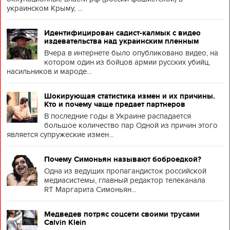
украинском Крыму, ...
Идентифицирован садист-калмык с видео
издевательства над украинским пленным
Вчера в интернете было опубликовано видео, на
котором один из бойцов армии русских убийц,
насильников и мароде...
Шокирующая статистика измен и их причины.
Кто и почему чаще предает партнеров
В последние годы в Украине распадается
большое количество пар Одной из причин этого
является супружеские измен...
Почему Симоньян называют боброедкой?
Одна из ведущих пропагандисток российской
медиасистемы, главный редактор телеканала
RT Маргарита Симоньян...
Медведев потряс соцсети своими трусами
Calvin Klein