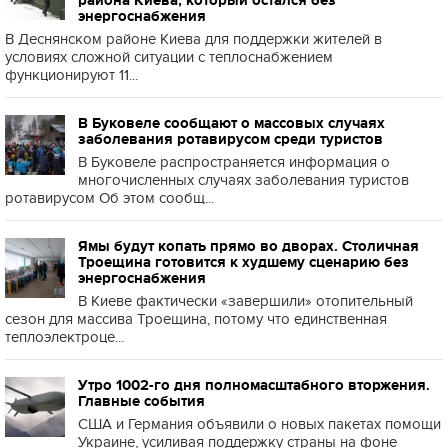
района Киева, который остался без
энергоснабжения
В Деснянском районе Киева для поддержки жителей в
условиях сложной ситуации с теплоснабжением
функционируют 11...
В Буковеле сообщают о массовых случаях
заболевания ротавирусом среди туристов
В Буковеле распространяется информация о
многочисленных случаях заболевания туристов
ротавирусом Об этом сообщ...
Ямы будут копать прямо во дворах. Столичная
Троещина готовится к худшему сценарию без
энергоснабжения
В Киеве фактически «завершили» отопительный
сезон для массива Троещина, потому что единственная
теплоэлектроце...
Утро 1002-го дня полномасштабного вторжения.
Главные события
США и Германия объявили о новых пакетах помощи
Украине, усиливая поддержку страны на фоне