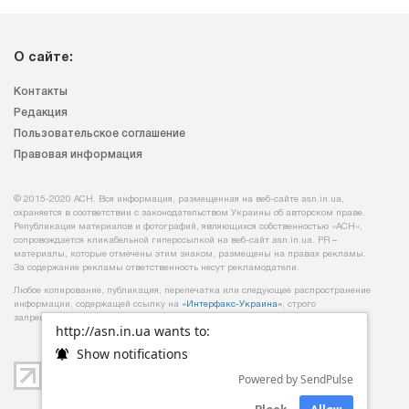
О сайте:
Контакты
Редакция
Пользовательское соглашение
Правовая информация
© 2015-2020 АСН. Вся информация, размещенная на веб-сайте asn.in.ua,
охраняется в соответствии с законодательством Украины об авторском праве.
Републикация материалов и фотографий, являющихся собственностью «АСН»,
сопровождается кликабельной гиперссылкой на веб-сайт asn.іn.ua. PR –
материалы, которые отмечены этим знаком, размещены на правах рекламы.
За содержание рекламы ответственность несут рекламодатели.
Любое копирование, публикация, перепечатка или следующее распространение
информации, содержащей ссылку на
«Интерфакс-Украина»
, строго
запрещается.
http://asn.in.ua wants to:
Show notifications
Powered by SendPulse