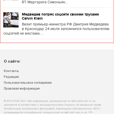
RT Маргарита Симоньян...
Медведев потряс соцсети своими трусами
Calvin Klein
Визит премьер-министра РФ Дмитрия Медведева
в Краснодар 24 июля запомнился пользователям
соцсетей не местами, ...
О сайте:
Контакты
Редакция
Пользовательское соглашение
Правовая информация
© 2015-2020 АСН. Вся информация, размещенная на веб-сайте asn.in.ua,
охраняется в соответствии с законодательством Украины об авторском праве.
Републикация материалов и фотографий, являющихся собственностью «АСН»,
сопровождается кликабельной гиперссылкой на веб-сайт asn.іn.ua. PR –