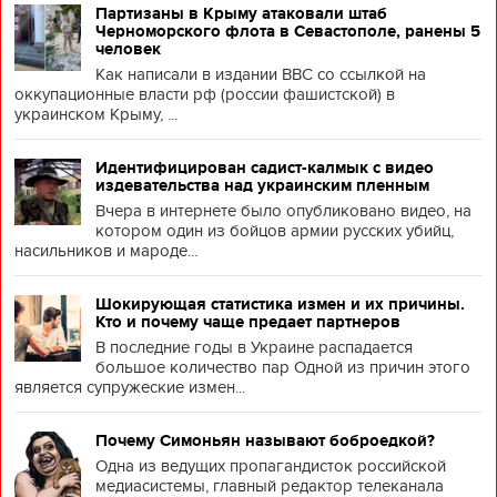
Партизаны в Крыму атаковали штаб
Черноморского флота в Севастополе, ранены 5
человек
Как написали в издании BBC со ссылкой на
оккупационные власти рф (россии фашистской) в
украинском Крыму, ...
Идентифицирован садист-калмык с видео
издевательства над украинским пленным
Вчера в интернете было опубликовано видео, на
котором один из бойцов армии русских убийц,
насильников и мароде...
Шокирующая статистика измен и их причины.
Кто и почему чаще предает партнеров
В последние годы в Украине распадается
большое количество пар Одной из причин этого
является супружеские измен...
Почему Симоньян называют боброедкой?
Одна из ведущих пропагандисток российской
медиасистемы, главный редактор телеканала