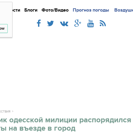
Новости
Блоги
Фото/Видео
Подробно
Прогноз погоды
Новости
Интерв
Воздушн
low
ЕСТВИЯ
ик одесской милиции распорядился 
ы на въезде в город