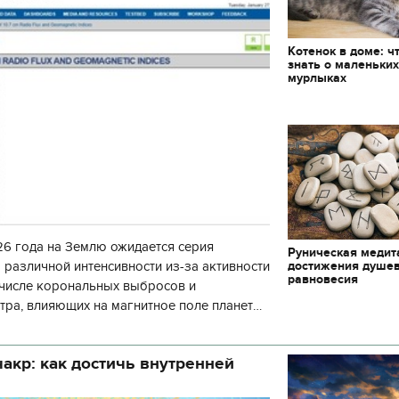
декорации к фильму
"Сторожевая застава
Котенок в доме: ч
знать о маленьки
мурлыках
6 года на Землю ожидается серия
Руническая медит
достижения душе
 различной интенсивности из-за активности
равновесия
 числе корональных выбросов и
тра, влияющих на магнитное поле планеты.
нозу космической погоды, геомагнитная
акр: как достичь внутренней