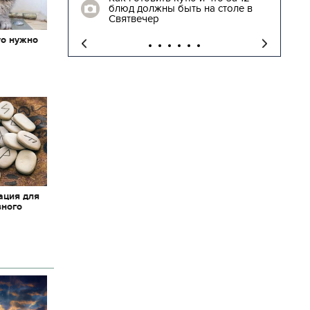
блюд должны быть на столе в
"
Святвечер
то нужно
х
ация для
вного