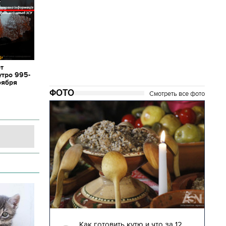
от
утро 995-
оября
ФОТО
Смотреть все фото
04.01.2018 | 17:16
глядят
Как готовить кутю и что за 12