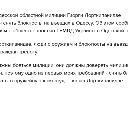
десской областной милиции Гиорги Лорткипанидзе
 снять блокпосты на въездах в Одессу. Об этом соо
зям с общественностью ГУМВД Украины в Одесской о
рткипанидзе, люди с оружием и блок-посты на въезд
раждан тревогу.
лжны бояться милиции, они должны доверять милици
н, поэтому одно из первых моих требований - снять б
маты в оружейную комнату», - сказал Лорткипанидзе.