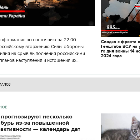
информация по состоянию на 22.00
Сводка с фронта 
Генштаба ВСУ на 
 российскому вторжению Силы обороны
го дня войны 14 н
силия на срыв выполнения российскими
2024 года
планов наступления и истощения их
циала. С начала суток произошло 130
ИАЛОВ
НОЕ
 прогнозируют несколько
 бурь из-за повышенной
активности — календарь дат
11.10.2017 | 16:22
Времена Руси: как вы