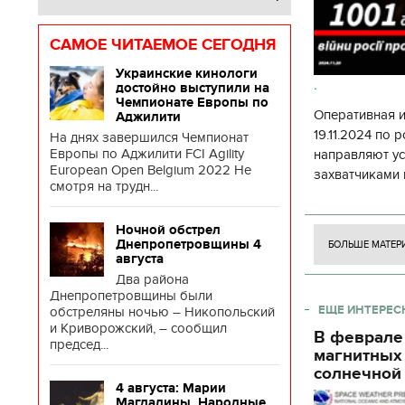
САМОЕ ЧИТАЕМОЕ СЕГОДНЯ
Украинские кинологи
.
достойно выступили на
Чемпионате Европы по
Оперативная 
Аджилити
19.11.2024 по
На днях завершился Чемпионат
Европы по Аджилити FCI Agility
направляют у
European Open Belgium 2022 Не
захватчиками 
смотря на трудн...
боевого потен
боевых ст
Ночной обстрел
Днепропетровщины 4
БОЛЬШЕ МАТЕР
августа
Два района
Днепропетровщины были
ЕЩЕ ИНТЕРЕС
обстреляны ночью – Никопольский
и Криворожский, – сообщил
В феврале
председ...
магнитных
солнечной 
4 августа: Марии
Магдалины. Народные