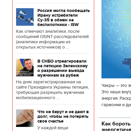
Россия могла пообещать
Ирану истребители
Су-35 в обмен на
беспилотники - ISW
Как отмечают аналитики, после
сообщений OSINT-расследователей
(аналитики информации из
открытых источников) о ...
В СНБО отреагировали
на петицию Зеленскому
о разрешении выезда
мужчинам за рубеж
На днях зарегистрированная на
Чакры — это э
сайте Президента Украины петиция,
Это наши внут
требующая разрешить мужчинам
мобилизационного ...
энергия. Раск
гармонии и ду
чакр закрыта,
Что не берут и не дают в
долг, чтобы не потерять
свое счастье
Как бороть
У каждой вещи
энергетич