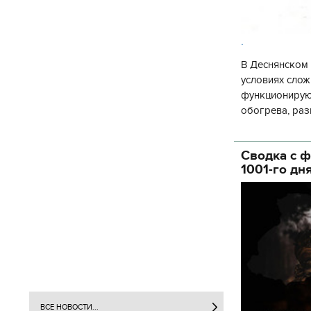
.
В Деснянском 
условиях слож
функционируют
обогрева, раз
глава Деснянс
государственн
Сводка с ф
1001-го дн
ВСЕ НОВОСТИ...