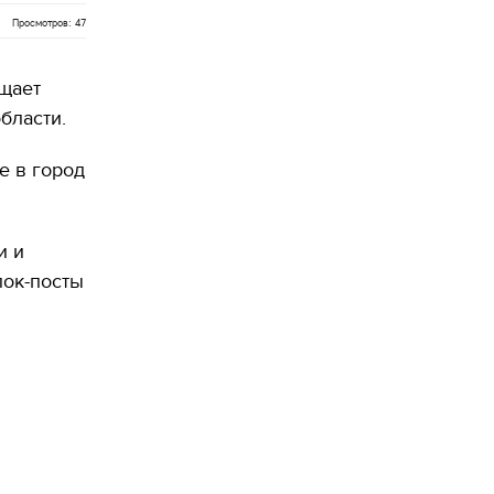
Просмотров: 47
бщает
бласти.
е в город
и и
лок-посты