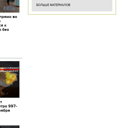
БОЛЬШЕ МАТЕРИАЛОВ
 прямо во
я
ся к
ю без
от
утро 997-
оября