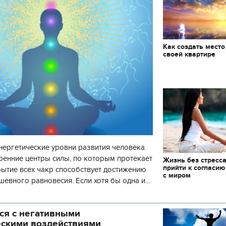
Как создать место
своей квартире
нергетические уровни развития человека.
ренние центры силы, по которым протекает
Жизнь без стресса
прийти к согласию
рытие всех чакр способствует достижению
с миром
шевного равновесия. Если хотя бы одна и
 то развитие человека пр
ся с негативными
ескими воздействиями