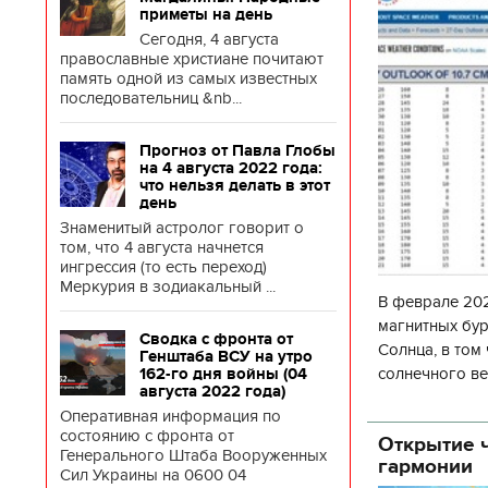
приметы на день
Сегодня, 4 августа
православные христиане почитают
память одной из самых известных
последовательниц &nb...
Прогноз от Павла Глобы
на 4 августа 2022 года:
что нельзя делать в этот
день
Знаменитый астролог говорит о
том, что 4 августа начнется
ингрессия (то есть переход)
Меркурия в зодиакальный ...
В феврале 202
магнитных бур
Сводка с фронта от
Солнца, в том
Генштаба ВСУ на утро
солнечного ве
162-го дня войны (04
августа 2022 года)
Согласно прог
Оперативная информация по
об
состоянию с фронта от
Открытие ч
Генерального Штаба Вооруженных
гармонии
Сил Украины на 0600 04