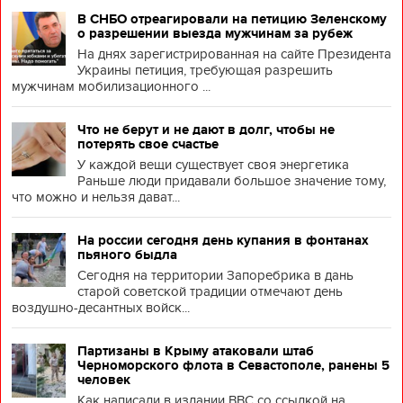
В СНБО отреагировали на петицию Зеленскому
о разрешении выезда мужчинам за рубеж
На днях зарегистрированная на сайте Президента
Украины петиция, требующая разрешить
мужчинам мобилизационного ...
Что не берут и не дают в долг, чтобы не
потерять свое счастье
У каждой вещи существует своя энергетика
Раньше люди придавали большое значение тому,
что можно и нельзя дават...
На россии сегодня день купания в фонтанах
пьяного быдла
Сегодня на территории Запоребрика в дань
старой советской традиции отмечают день
воздушно-десантных войск...
Партизаны в Крыму атаковали штаб
Черноморского флота в Севастополе, ранены 5
человек
Как написали в издании BBC со ссылкой на