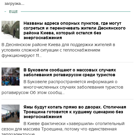
загрузка...
ЕЩЕ
Названы адреса опорных пунктов, где могут
согреться и переночевать жители Деснянского
района Киева, который остался без
энергоснабжения
В Деснянском районе Киева для поддержки жителей в
условиях сложной ситуации с теплоснабжением
функционируют 11...
В Буковеле сообщают о массовых случаях
заболевания ротавирусом среди туристов
В Буковеле распространяется информация о
многочисленных случаях заболевания туристов
ротавирусом Об этом сообщ...
Ямы будут копать прямо во дворах. Столичная
Троещина готовится к худшему сценарию без
энергоснабжения
В Киеве фактически «завершили» отопительный
сезон для массива Троещина, потому что единственная
теплоэлектроце...