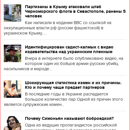
Партизаны в Крыму атаковали штаб
Черноморского флота в Севастополе, ранены 5
человек
Как написали в издании BBC со ссылкой на
оккупационные власти рф (россии фашистской) в
украинском Крыму, ...
Идентифицирован садист-калмык с видео
издевательства над украинским пленным
Вчера в интернете было опубликовано видео, на
котором один из бойцов армии русских убийц,
насильников и мароде...
Шокирующая статистика измен и их причины.
Кто и почему чаще предает партнеров
В последние годы в Украине распадается
большое количество пар Одной из причин этого
является супружеские измен...
Почему Симоньян называют боброедкой?
Одна из ведущих пропагандисток российской