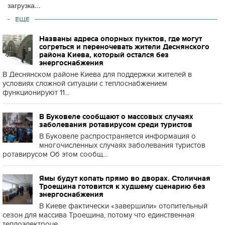
загрузка...
ЕЩЕ
Названы адреса опорных пунктов, где могут
согреться и переночевать жители Деснянского
района Киева, который остался без
энергоснабжения
В Деснянском районе Киева для поддержки жителей в
условиях сложной ситуации с теплоснабжением
функционируют 11...
В Буковеле сообщают о массовых случаях
заболевания ротавирусом среди туристов
В Буковеле распространяется информация о
многочисленных случаях заболевания туристов
ротавирусом Об этом сообщ...
Ямы будут копать прямо во дворах. Столичная
Троещина готовится к худшему сценарию без
энергоснабжения
В Киеве фактически «завершили» отопительный
сезон для массива Троещина, потому что единственная
теплоэлектроце...