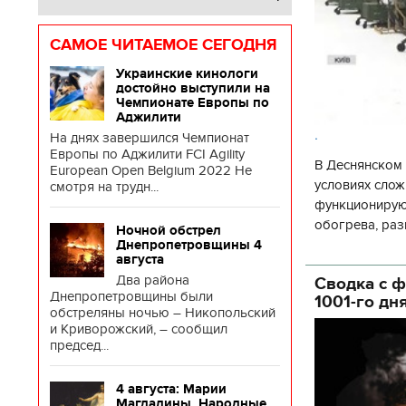
САМОЕ ЧИТАЕМОЕ СЕГОДНЯ
Украинские кинологи
достойно выступили на
Чемпионате Европы по
Аджилити
.
На днях завершился Чемпионат
Европы по Аджилити FCI Agility
В Деснянском 
European Open Belgium 2022 Не
условиях слож
смотря на трудн...
функционируют
обогрева, раз
Ночной обстрел
глава Деснянс
Днепропетровщины 4
августа
государственн
Два района
Сводка с ф
Днепропетровщины были
1001-го дн
обстреляны ночью – Никопольский
и Криворожский, – сообщил
председ...
11.10.2017 | 16:22
04.01.2018 | 17:16
4 августа: Марии
ремена Руси: как выглядят
Как готовить кутю и ч
Магдалины. Народные