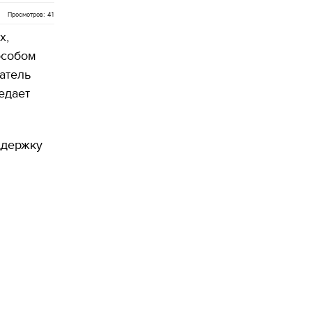
Просмотров: 41
х,
особом
атель
едает
ддержку