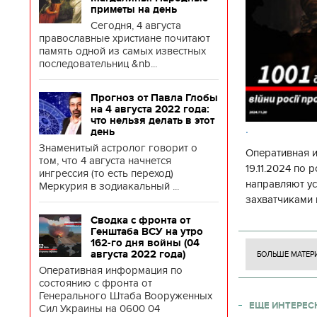
екорации к фильму
блюд должны быть на
приметы на день
Сторожевая застава"
Святвечер
Сегодня, 4 августа
православные христиане почитают
память одной из самых известных
последовательниц &nb...
Прогноз от Павла Глобы
на 4 августа 2022 года:
что нельзя делать в этот
.
день
Знаменитый астролог говорит о
Оперативная 
том, что 4 августа начнется
19.11.2024 по
ингрессия (то есть переход)
направляют у
Меркурия в зодиакальный ...
захватчиками 
боевого потен
Сводка с фронта от
боевых ст
Генштаба ВСУ на утро
162-го дня войны (04
августа 2022 года)
БОЛЬШЕ МАТЕР
Оперативная информация по
состоянию с фронта от
Генерального Штаба Вооруженных
ЕЩЕ ИНТЕРЕС
Сил Украины на 0600 04