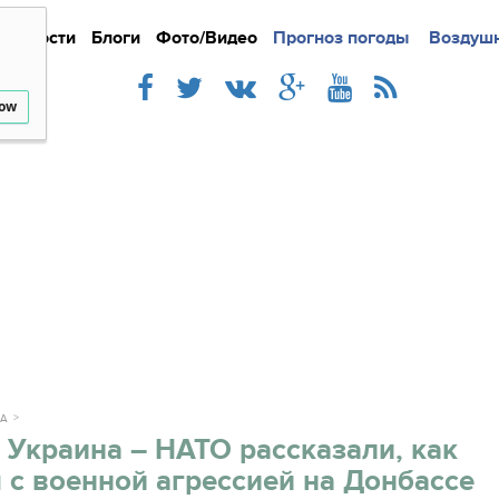
Новости
Блоги
Фото/Видео
Подробно
Прогноз погоды
Новости
Интерв
Воздушн
low
КА
 Украина – НАТО рассказали, как
 с военной агрессией на Донбассе