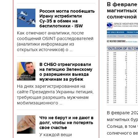
В феврале
магнитных
Россия могла пообещать
солнечной 
Ирану истребители
Су-35 в обмен на
беспилотники - ISW
Как отмечают аналитики, после
сообщений OSINT-расследователей
(аналитики информации из
открытых источников) о ...
В СНБО отреагировали
на петицию Зеленскому
о разрешении выезда
мужчинам за рубеж
На днях зарегистрированная на
сайте Президента Украины петиция,
требующая разрешить мужчинам
мобилизационного ...
В феврале 202
Что не берут и не дают в
магнитных бур
долг, чтобы не потерять
Солнца, в том
свое счастье
солнечного ве
У каждой вещи