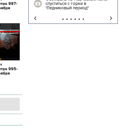
спуститься с горки в
очередных «Играх
утро 997-
"Ледниковый период"
Киеве
оября
от
утро 995-
оября