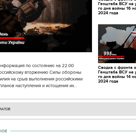
 столе в
трогательные кадры встречи
Генштаба ВСУ на 
освобожденных заложников
го дня войны 16 н
2024 года
информация по состоянию на 22.00
Сводка с фронта 
Генштаба ВСУ на 
 российскому вторжению Силы обороны
го дня войны 14 н
силия на срыв выполнения российскими
2024 года
планов наступления и истощения их
циала. С начала суток произошло 130
ИАЛОВ
НОЕ