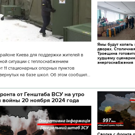
Ямы будут копать
дворах. Столична
Троещина готовит
районе Киева для поддержки жителей в
худшему сценари
ной ситуации с теплоснабжением
энергоснабжения
 11 стационарных опорных пунктов
вернутых на базе школ. Об этом сообщил
кой районной в городе Киеве
ой а
ронта от Генштаба ВСУ на утро
я войны 20 ноября 2024 года
28.12.2017 | 14:17
то за 12
Возвращение на Родину. Самые
Сводка с фронта 