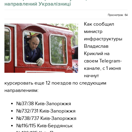
направлений Укрзалізниці
Просмотров: 64
Как сообщил
министр
инфраструктуры
Владислав
Криклий на
своем Telegram-
канале, с 1 июня
начнут
курсировать еще 12 поездов по следующим
направлениям:
№37/38 Київ-Запоріжжя
№732/731 Київ-Запоріжжя
№738/737 Київ-Запоріжжя
№116/115 Київ-Бердянськ