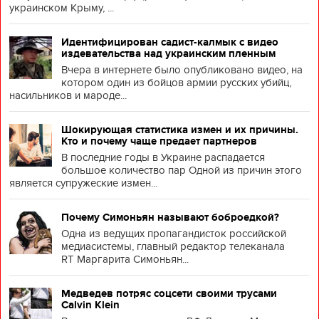
украинском Крыму, ...
Идентифицирован садист-калмык с видео
издевательства над украинским пленным
Вчера в интернете было опубликовано видео, на
котором один из бойцов армии русских убийц,
насильников и мароде...
Шокирующая статистика измен и их причины.
Кто и почему чаще предает партнеров
В последние годы в Украине распадается
большое количество пар Одной из причин этого
является супружеские измен...
Почему Симоньян называют боброедкой?
Одна из ведущих пропагандисток российской
медиасистемы, главный редактор телеканала
RT Маргарита Симоньян...
Медведев потряс соцсети своими трусами
Calvin Klein