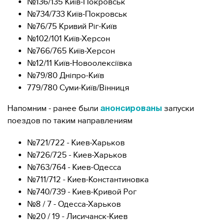
№136/135 Київ-Покровськ
№734/733 Київ-Покровськ
№76/75 Кривий Ріг-Київ
№102/101 Київ-Херсон
№766/765 Київ-Херсон
№12/11 Київ-Новоолексіївка
№79/80 Дніпро-Київ
779/780 Суми-Київ/Вінниця
Напомним - ранее были
запуски
анонсированы
поездов по таким направлениям
№721/722 - Киев-Харьков
№726/725 - Киев-Харьков
№763/764 - Киев-Одесса
№711/712 - Киев-Константиновка
№740/739 - Киев-Кривой Рог
№8 / 7 - Одесса-Харьков
№20 / 19 - Лисичанск-Киев