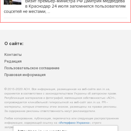
Визит премьер-министра РФ Дмитрия Медведева
в Краснодар 24 июля запомнился пользователям
соцсетей не местами, ...
О сайте:
Контакты
Редакция
Пользовательское соглашение
Правовая информация
© 2015-2020 АСН. Вся информация, размещенная на веб-сайте asn.in.ua,
охраняется в соответствии с законодательством Украины об авторском праве.
Републикация материалов и фотографий, являющихся собственностью «АСН»,
сопровождается кликабельной гиперссылкой на веб-сайт asn.іn.ua. PR –
материалы, которые отмечены этим знаком, размещены на правах рекламы.
За содержание рекламы ответственность несут рекламодатели.
Любое копирование, публикация, перепечатка или следующее распространение
информации, содержащей ссылку на
«Интерфакс-Украина»
, строго
запрещается.