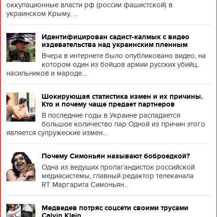
оккупационные власти рф (россии фашистской) в
украинском Крыму, ...
Идентифицирован садист-калмык с видео
издевательства над украинским пленным
Вчера в интернете было опубликовано видео, на
котором один из бойцов армии русских убийц,
насильников и мароде...
Шокирующая статистика измен и их причины.
Кто и почему чаще предает партнеров
В последние годы в Украине распадается
большое количество пар Одной из причин этого
является супружеские измен...
Почему Симоньян называют боброедкой?
Одна из ведущих пропагандисток российской
медиасистемы, главный редактор телеканала
RT Маргарита Симоньян...
Медведев потряс соцсети своими трусами
Calvin Klein