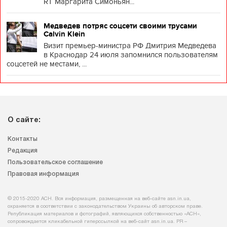
RT Маргарита Симоньян...
Медведев потряс соцсети своими трусами
Calvin Klein
Визит премьер-министра РФ Дмитрия Медведева
в Краснодар 24 июля запомнился пользователям
соцсетей не местами, ...
О сайте:
Контакты
Редакция
Пользовательское соглашение
Правовая информация
© 2015-2020 АСН. Вся информация, размещенная на веб-сайте asn.in.ua,
охраняется в соответствии с законодательством Украины об авторском праве.
Републикация материалов и фотографий, являющихся собственностью «АСН»,
сопровождается кликабельной гиперссылкой на веб-сайт asn.іn.ua. PR –