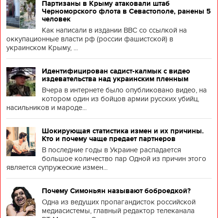
Партизаны в Крыму атаковали штаб
Черноморского флота в Севастополе, ранены 5
человек
Как написали в издании BBC со ссылкой на
оккупационные власти рф (россии фашистской) в
украинском Крыму, ...
Идентифицирован садист-калмык с видео
издевательства над украинским пленным
Вчера в интернете было опубликовано видео, на
котором один из бойцов армии русских убийц,
насильников и мароде...
Шокирующая статистика измен и их причины.
Кто и почему чаще предает партнеров
В последние годы в Украине распадается
большое количество пар Одной из причин этого
является супружеские измен...
Почему Симоньян называют боброедкой?
Одна из ведущих пропагандисток российской
медиасистемы, главный редактор телеканала