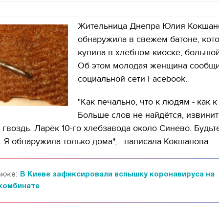
Жительница Днепра Юлия Кокшан
обнаружила в свежем батоне, кот
купила в хлебном киоске, большой
Об этом молодая женщина сообщи
социальной сети Facebook.
"Как печально, что к людям - как к 
Больше слов не найдётся, извинит
о гвоздь. Ларёк 10-го хлебзавода около Синево. Будьт
 Я обнаружила только дома", - написала Кокшанова.
акже:
В Киеве зафиксировали вспышку коронавируса на
комбинате