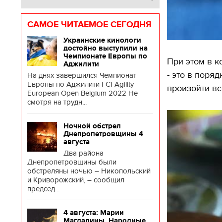
САМОЕ ЧИТАЕМОЕ СЕГОДНЯ
Украинские кинологи
достойно выступили на
Чемпионате Европы по
При этом в к
Аджилити
- это в поря
На днях завершился Чемпионат
Европы по Аджилити FCI Agility
произойти все
European Open Belgium 2022 Не
смотря на трудн...
Ночной обстрел
Днепропетровщины 4
августа
Два района
Днепропетровщины были
обстреляны ночью – Никопольский
и Криворожский, – сообщил
председ...
4 августа: Марии
Магдалины. Народные