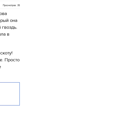
Просмотров: 35
ова
орый она
 гвоздь.
ла в
скоту!
е. Просто
е