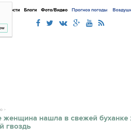
Новости
Блоги
Фото/Видео
Подробно
Прогноз погоды
Новости
Интерв
Воздушн
low
ВО
е женщина нашла в свежей буханке 
й гвоздь