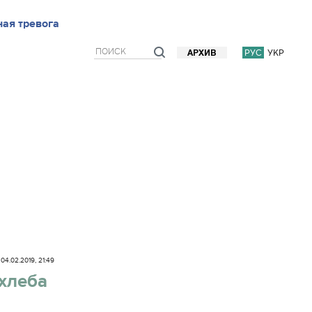
ью
ая тревога
Блоги
Мнения
Фото/Видео
Прогноз погоды
РУС
УКР
АРХИВ
04.02.2019, 21:49
хлеба