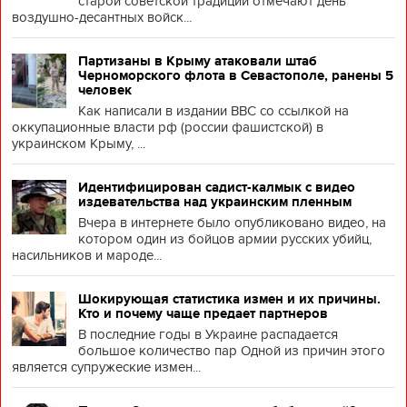
старой советской традиции отмечают день
воздушно-десантных войск...
Партизаны в Крыму атаковали штаб
Черноморского флота в Севастополе, ранены 5
человек
Как написали в издании BBC со ссылкой на
оккупационные власти рф (россии фашистской) в
украинском Крыму, ...
Идентифицирован садист-калмык с видео
издевательства над украинским пленным
Вчера в интернете было опубликовано видео, на
котором один из бойцов армии русских убийц,
насильников и мароде...
Шокирующая статистика измен и их причины.
Кто и почему чаще предает партнеров
В последние годы в Украине распадается
большое количество пар Одной из причин этого
является супружеские измен...