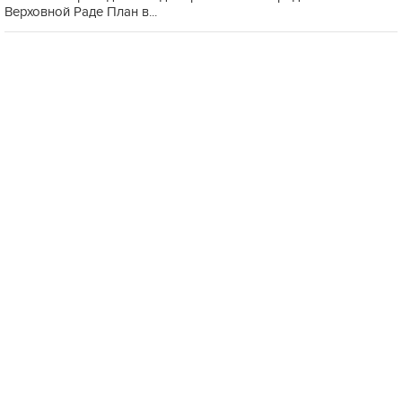
Верховной Раде План в...