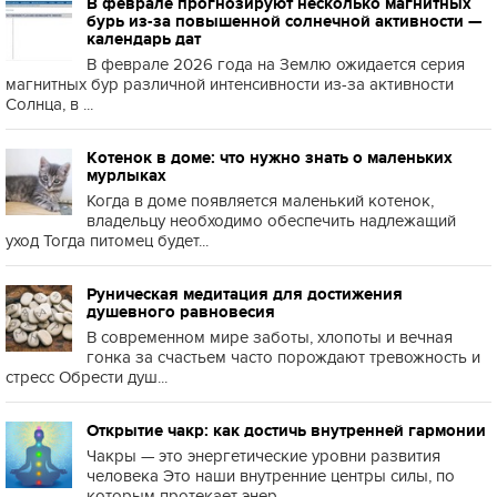
В феврале прогнозируют несколько магнитных
бурь из-за повышенной солнечной активности —
календарь дат
В феврале 2026 года на Землю ожидается серия
магнитных бур различной интенсивности из-за активности
Солнца, в ...
Котенок в доме: что нужно знать о маленьких
мурлыках
Когда в доме появляется маленький котенок,
владельцу необходимо обеспечить надлежащий
уход Тогда питомец будет...
Руническая медитация для достижения
душевного равновесия
В современном мире заботы, хлопоты и вечная
гонка за счастьем часто порождают тревожность и
стресс Обрести душ...
Открытие чакр: как достичь внутренней гармонии
Чакры — это энергетические уровни развития
человека Это наши внутренние центры силы, по
которым протекает энер...