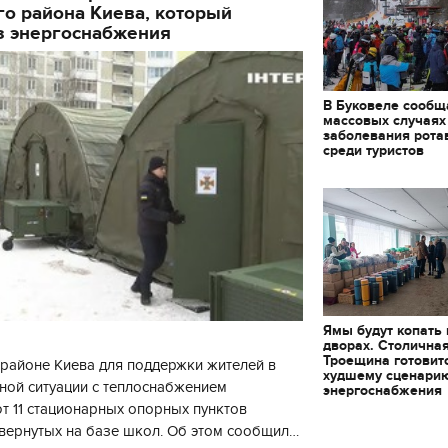
о района Киева, который
з энергоснабжения
В Буковеле сообщ
массовых случаях
заболевания рота
среди туристов
Ямы будут копать
дворах. Столична
Троещина готовит
районе Киева для поддержки жителей в
худшему сценари
ной ситуации с теплоснабжением
энергоснабжения
 11 стационарных опорных пунктов
вернутых на базе школ. Об этом сообщил