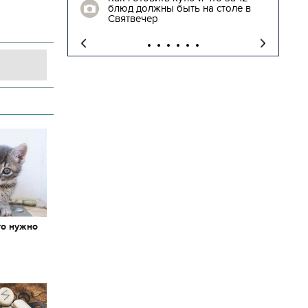
 столе в
трогательные кадры встречи
освобожденных заложников
то нужно
х