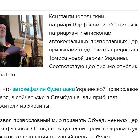
Константинопольский
патриарх Варфоломей обратился к
патриархам и епископам
автокефальных православных цер
призывами поддержать предостав
Томоса новой церкви Украины.
Соответствующее письмо опублик
a Info.
, что
автокефалия будет дана
Украинской православн
аря, а сейчас уже в Стамбул начали прибывать
жители из Украины.
извал православный мир признать Объединенную цер
кефальной. Он подчеркнул, если проигнорировать у
икакого оправдания в судный день не будет.