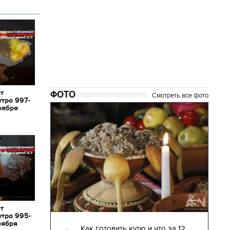
от
ФОТО
Смотреть все фото
утро 997-
оября
от
утро 995-
28.12.2017 | 14:17
оября
то за 12
Возвращение на Родину. Самые