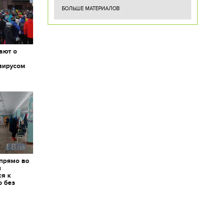
БОЛЬШЕ МАТЕРИАЛОВ
ают о
вирусом
 прямо во
я
ся к
ю без