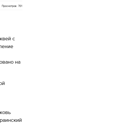
Просмотров: 701
квей с
ление
овано на
ой
ковь
краинский