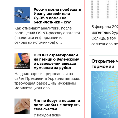
Россия могла пообещать
Ирану истребители
Су-35 в обмен на
беспилотники - ISW
В феврале 202
Как отмечают аналитики, после
магнитных бур
сообщений OSINT-расследователей
(аналитики информации из
Солнца, в том
открытых источников) о ...
солнечного ве
Согласно прог
В СНБО отреагировали
об
на петицию Зеленскому
Открытие ч
о разрешении выезда
гармонии
мужчинам за рубеж
На днях зарегистрированная на
сайте Президента Украины петиция,
требующая разрешить мужчинам
мобилизационного ...
Что не берут и не дают в
долг, чтобы не потерять
свое счастье
У каждой вещи