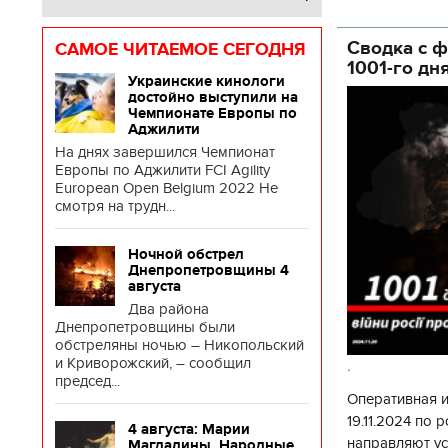
глава Деснянс
государственн
Сводка с ф
САМОЕ ЧИТАЕМОЕ СЕГОДНЯ
1001-го дн
Украинские кинологи
достойно выступили на
Чемпионате Европы по
Аджилити
На днях завершился Чемпионат
Европы по Аджилити FCI Agility
European Open Belgium 2022 Не
смотря на трудн...
Ночной обстрел
Днепропетровщины 4
августа
Два района
Днепропетровщины были
обстреляны ночью – Никопольский
и Криворожский, – сообщил
.
председ...
Оперативная 
19.11.2024 по
4 августа: Марии
направляют у
Магдалины. Народные