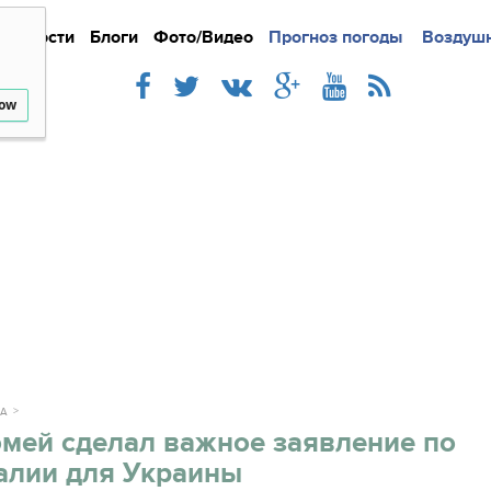
Новости
Блоги
Фото/Видео
Подробно
Прогноз погоды
Новости
Интерв
Воздушн
low
КА
мей сделал важное заявление по
алии для Украины