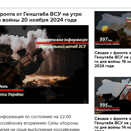
кой районной в городе Киеве
ой а
ронта от Генштаба ВСУ на утро
я войны 20 ноября 2024 года
Сводка с фронта 
Генштаба ВСУ на 
го дня войны 16 н
2024 года
информация по состоянию на 22.00
Сводка с фронта 
Генштаба ВСУ на 
 российскому вторжению Силы обороны
11.10.2017 | 16:22
04.01.2018 | 17:16
го дня войны 14 н
силия на срыв выполнения российскими
Времена Руси: как выглядят
Как готовить кутю и ч