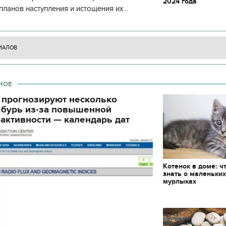
2024 года
декорации к фильму
блюд должны быть на
планов наступления и истощения их
"Сторожевая застава"
Святвечер
циала. С начала суток произошло 130
ИАЛОВ
НОЕ
 прогнозируют несколько
 бурь из-за повышенной
активности — календарь дат
Котенок в доме: ч
знать о маленьки
мурлыках