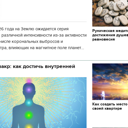
6 года на Землю ожидается серия
Руническая медит
достижения душе
 различной интенсивности из-за активности
равновесия
 числе корональных выбросов и
тра, влияющих на магнитное поле планеты.
нозу космической погоды, геомагнитная
акр: как достичь внутренней
Как создать место
своей квартире