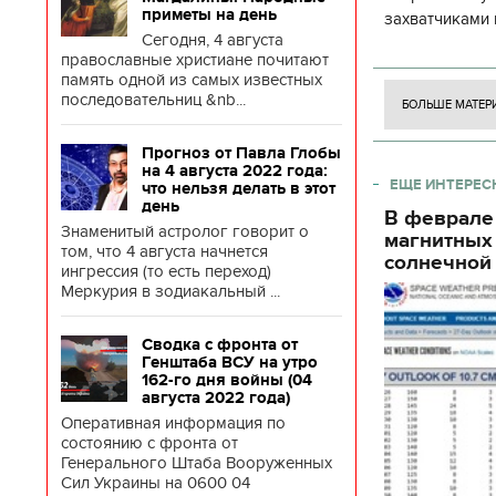
приметы на день
захватчиками 
Сегодня, 4 августа
боевого потен
православные христиане почитают
боевых ст
память одной из самых известных
последовательниц &nb...
БОЛЬШЕ МАТЕР
Прогноз от Павла Глобы
на 4 августа 2022 года:
ЕЩЕ ИНТЕРЕС
что нельзя делать в этот
день
В феврале
Знаменитый астролог говорит о
магнитных
том, что 4 августа начнется
солнечной 
ингрессия (то есть переход)
Меркурия в зодиакальный ...
Сводка с фронта от
Генштаба ВСУ на утро
162-го дня войны (04
августа 2022 года)
Оперативная информация по
состоянию с фронта от
Генерального Штаба Вооруженных
Сил Украины на 0600 04