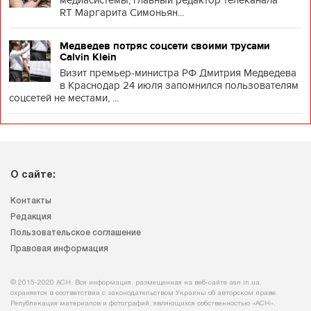
медиасистемы, главный редактор телеканала
RT Маргарита Симоньян...
Медведев потряс соцсети своими трусами
Calvin Klein
Визит премьер-министра РФ Дмитрия Медведева
в Краснодар 24 июля запомнился пользователям
соцсетей не местами, ...
О сайте:
Контакты
Редакция
Пользовательское соглашение
Правовая информация
© 2015-2020 АСН. Вся информация, размещенная на веб-сайте asn.in.ua,
охраняется в соответствии с законодательством Украины об авторском праве.
Републикация материалов и фотографий, являющихся собственностью «АСН»,