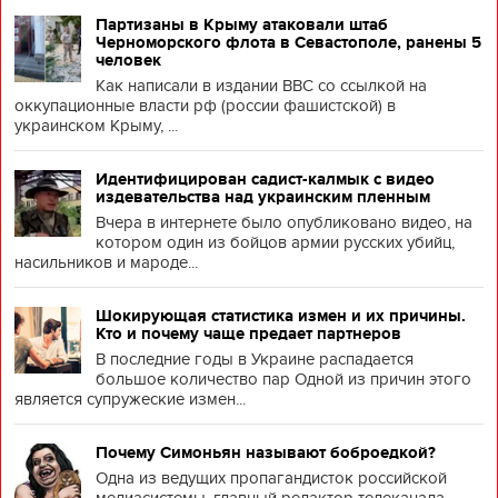
Партизаны в Крыму атаковали штаб
Черноморского флота в Севастополе, ранены 5
человек
Как написали в издании BBC со ссылкой на
оккупационные власти рф (россии фашистской) в
украинском Крыму, ...
Идентифицирован садист-калмык с видео
издевательства над украинским пленным
Вчера в интернете было опубликовано видео, на
котором один из бойцов армии русских убийц,
насильников и мароде...
Шокирующая статистика измен и их причины.
Кто и почему чаще предает партнеров
В последние годы в Украине распадается
большое количество пар Одной из причин этого
является супружеские измен...
Почему Симоньян называют боброедкой?
Одна из ведущих пропагандисток российской