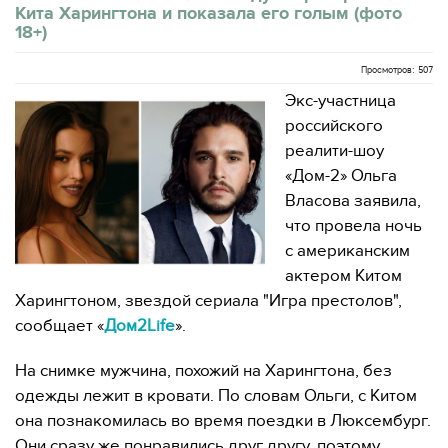
Кита Харингтона и показала его голым (фото
18+)
Просмотров: 507
Экс-участница
российского
реалити-шоу
«Дом-2» Ольга
Власова заявила,
что провела ночь
с американским
актером Китом
Харингтоном, звездой сериала "Игра престолов",
сообщает «
Дом2Life
».
На снимке мужчина, похожий на Харингтона, без
одежды лежит в кровати. По словам Ольги, с Китом
она познакомилась во время поездки в Люксембург.
Они сразу же понравились друг другу, поэтому