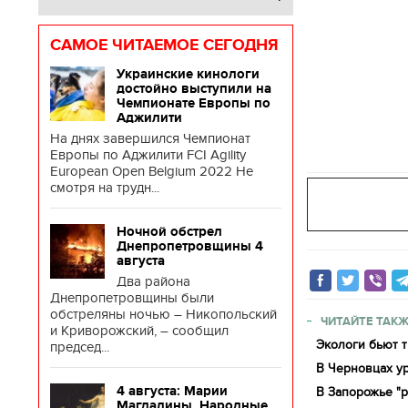
САМОЕ ЧИТАЕМОЕ СЕГОДНЯ
Украинские кинологи
достойно выступили на
Чемпионате Европы по
Аджилити
На днях завершился Чемпионат
Европы по Аджилити FCI Agility
European Open Belgium 2022 Не
смотря на трудн...
Ночной обстрел
Днепропетровщины 4
августа
Два района
Днепропетровщины были
обстреляны ночью – Никопольский
ЧИТАЙТЕ ТАКЖ
и Криворожский, – сообщил
Экологи бьют т
председ...
В Черновцах у
4 августа: Марии
В Запорожье "р
Магдалины. Народные