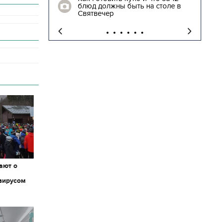
блюд должны быть на столе в
"
Святвечер
ают о
вирусом