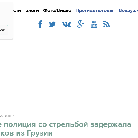
Новости
Блоги
Фото/Видео
Подробно
Прогноз погоды
Новости
Интерв
Воздушн
low
ЕСТВИЯ
 полиция со стрельбой задержала
ков из Грузии