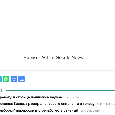
Читайте АСН в Google News
Е.
ревогу: в столице появились медузы
- 23-07-2020 13:35
роженец Кавказа расстрелял своего оппонента в голову
- 19-07-2020 07:
11.10.2017 | 16:22
азборки" переросли в стрельбу: есть раненый
- 26-11-2018 08:50
Времена Руси: как вы