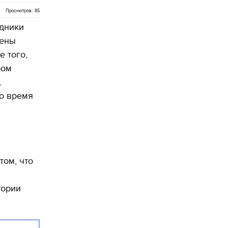
Просмотров: 85
удники
дены
 того,
ром
,
Во время
том, что
тории