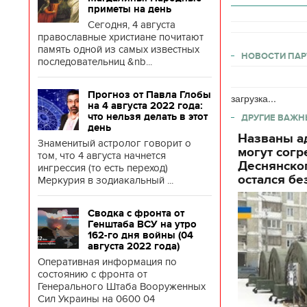
приметы на день
Сегодня, 4 августа
православные христиане почитают
память одной из самых известных
НОВОСТИ ПАР
последовательниц &nb...
Прогноз от Павла Глобы
загрузка...
на 4 августа 2022 года:
что нельзя делать в этот
ДРУГИЕ ВАЖН
день
Названы ад
Знаменитый астролог говорит о
могут согр
том, что 4 августа начнется
Деснянског
ингрессия (то есть переход)
остался бе
Меркурия в зодиакальный ...
Сводка с фронта от
Генштаба ВСУ на утро
162-го дня войны (04
августа 2022 года)
Оперативная информация по
состоянию с фронта от
Генерального Штаба Вооруженных
Сил Украины на 0600 04