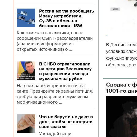
Россия могла пообещать
Ирану истребители
Су-35 в обмен на
беспилотники - ISW
Как отмечают аналитики, после
.
сообщений OSINT-расследователей
(аналитики информации из
В Деснянском 
открытых источников) о ...
условиях слож
функционируют
В СНБО отреагировали
обогрева, раз
на петицию Зеленскому
глава Деснянс
о разрешении выезда
государственн
мужчинам за рубеж
Сводка с ф
На днях зарегистрированная на
1001-го дн
сайте Президента Украины петиция,
требующая разрешить мужчинам
мобилизационного ...
Что не берут и не дают в
долг, чтобы не потерять
свое счастье
У каждой вещи