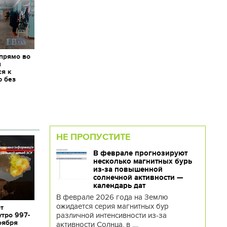
 прямо во
я
ся к
ю без
НЕ ПРОПУСТИТЕ
В феврале прогнозируют
несколько магнитных бурь
из-за повышенной
солнечной активности —
календарь дат
В феврале 2026 года на Землю
ожидается серия магнитных бур
от
различной интенсивности из-за
утро 997-
оября
активности Солнца, в ....