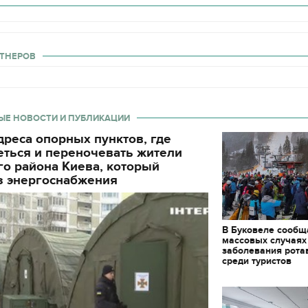
декорации к фильму
"Сторожевая застава
ТНЕРОВ
ЫЕ НОВОСТИ И ПУБЛИКАЦИИ
реса опорных пунктов, где
еться и переночевать жители
о района Киева, который
з энергоснабжения
В Буковеле сообщ
массовых случаях
заболевания рота
среди туристов