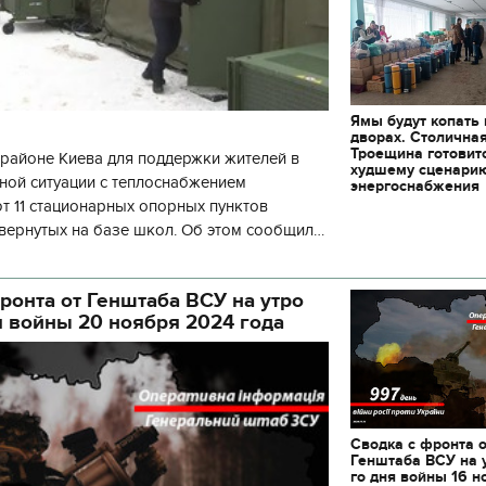
Ямы будут копать
дворах. Столична
Троещина готовит
районе Киева для поддержки жителей в
худшему сценари
ной ситуации с теплоснабжением
энергоснабжения
 11 стационарных опорных пунктов
вернутых на базе школ. Об этом сообщил
кой районной в городе Киеве
ой а
ронта от Генштаба ВСУ на утро
я войны 20 ноября 2024 года
Сводка с фронта 
Генштаба ВСУ на 
го дня войны 16 н