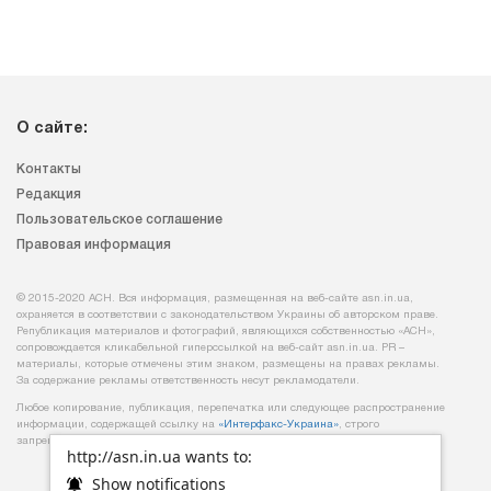
О сайте:
Контакты
Редакция
Пользовательское соглашение
Правовая информация
© 2015-2020 АСН. Вся информация, размещенная на веб-сайте asn.in.ua,
охраняется в соответствии с законодательством Украины об авторском праве.
Републикация материалов и фотографий, являющихся собственностью «АСН»,
сопровождается кликабельной гиперссылкой на веб-сайт asn.іn.ua. PR –
материалы, которые отмечены этим знаком, размещены на правах рекламы.
За содержание рекламы ответственность несут рекламодатели.
Любое копирование, публикация, перепечатка или следующее распространение
информации, содержащей ссылку на
«Интерфакс-Украина»
, строго
запрещается.
http://asn.in.ua wants to:
Show notifications