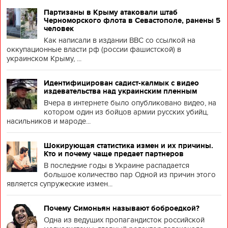
Партизаны в Крыму атаковали штаб
Черноморского флота в Севастополе, ранены 5
человек
Как написали в издании BBC со ссылкой на
оккупационные власти рф (россии фашистской) в
украинском Крыму, ...
Идентифицирован садист-калмык с видео
издевательства над украинским пленным
Вчера в интернете было опубликовано видео, на
котором один из бойцов армии русских убийц,
насильников и мароде...
Шокирующая статистика измен и их причины.
Кто и почему чаще предает партнеров
В последние годы в Украине распадается
большое количество пар Одной из причин этого
является супружеские измен...
Почему Симоньян называют боброедкой?
Одна из ведущих пропагандисток российской