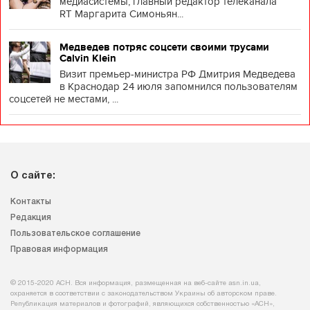
медиасистемы, главный редактор телеканала
RT Маргарита Симоньян...
Медведев потряс соцсети своими трусами
Calvin Klein
Визит премьер-министра РФ Дмитрия Медведева
в Краснодар 24 июля запомнился пользователям
соцсетей не местами, ...
О сайте:
Контакты
Редакция
Пользовательское соглашение
Правовая информация
© 2015-2020 АСН. Вся информация, размещенная на веб-сайте asn.in.ua,
охраняется в соответствии с законодательством Украины об авторском праве.
Републикация материалов и фотографий, являющихся собственностью «АСН»,