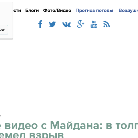
Новости
Блоги
Фото/Видео
Подробно
Прогноз погоды
Новости
Интерв
Воздушн
low
О
 видео с Майдана: в тол
емел взрыв