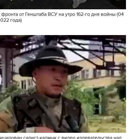
 фронта от Генштаба ВСУ на утро 162-го дня войны (04
2022 года)
цирован садист-калмык с видео издевательства над