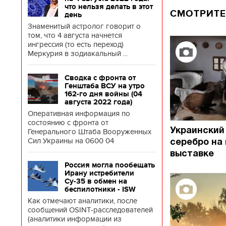
что нельзя делать в этот
СМОТРИТЕ
день
Знаменитый астролог говорит о
том, что 4 августа начнется
ингрессия (то есть переход)
Меркурия в зодиакальный ...
Сводка с фронта от
Генштаба ВСУ на утро
162-го дня войны (04
августа 2022 года)
Оперативная информация по
состоянию с фронта от
Украинский
Генерального Штаба Вооруженных
Сил Украины на 0600 04
серебро на
выставке
Россия могла пообещать
Ирану истребители
Су-35 в обмен на
беспилотники - ISW
Как отмечают аналитики, после
сообщений OSINT-расследователей
(аналитики информации из