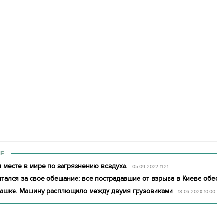
Е.
 месте в мире по загрязнению воздуха.
- 05-09-2022 11:21
итался за свое обещание: все пострадавшие от взрыва в Киеве об
башке. Машину расплющило между двумя грузовиками
- 18-06-2020 10:00