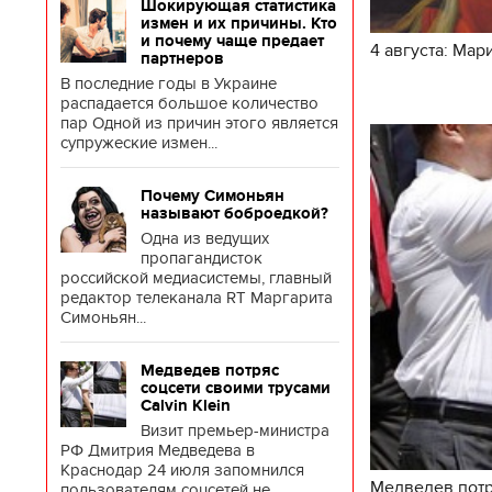
Шокирующая статистика
измен и их причины. Кто
и почему чаще предает
4 августа: Ма
партнеров
В последние годы в Украине
распадается большое количество
пар Одной из причин этого является
супружеские измен...
Почему Симоньян
называют боброедкой?
Одна из ведущих
пропагандисток
российской медиасистемы, главный
редактор телеканала RT Маргарита
Симоньян...
Медведев потряс
соцсети своими трусами
Calvin Klein
Визит премьер-министра
РФ Дмитрия Медведева в
Краснодар 24 июля запомнился
Медведев потря
пользователям соцсетей не