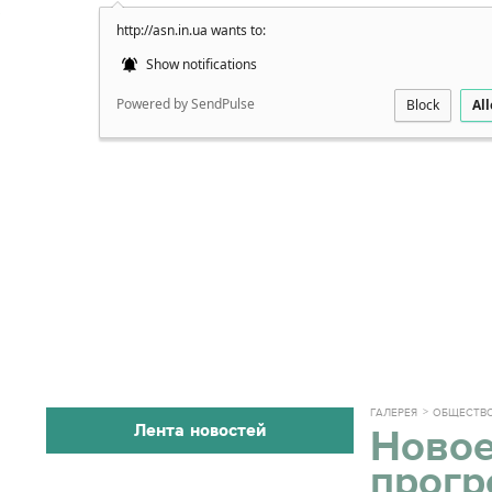
http://asn.in.ua wants to:
Подробно
Show notifications
Powered by SendPulse
Block
Al
ГАЛЕРЕЯ
ОБЩЕСТВ
Лента новостей
Новое
прогр