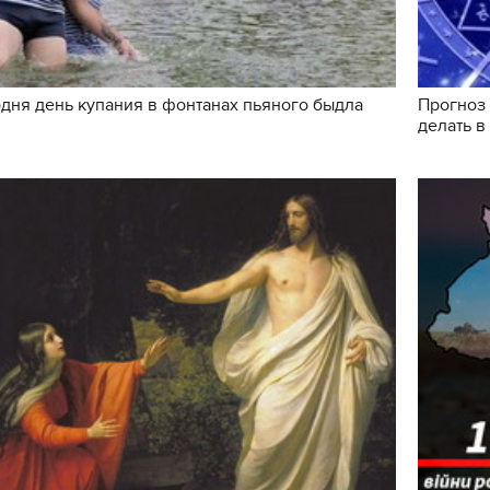
одня день купания в фонтанах пьяного быдла
Прогноз 
делать в