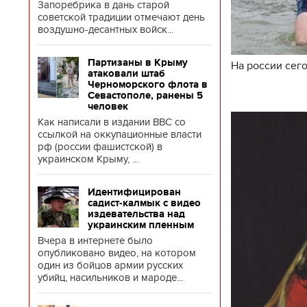
Запоребрика в дань старой
советской традиции отмечают день
воздушно-десантных войск...
Партизаны в Крыму
На россии сег
атаковали штаб
Черноморского флота в
Севастополе, ранены 5
человек
Как написали в издании BBC со
ссылкой на оккупационные власти
рф (россии фашистской) в
украинском Крыму, ...
Идентифицирован
садист-калмык с видео
издевательства над
украинским пленным
Вчера в интернете было
опубликовано видео, на котором
один из бойцов армии русских
убийц, насильников и мароде...