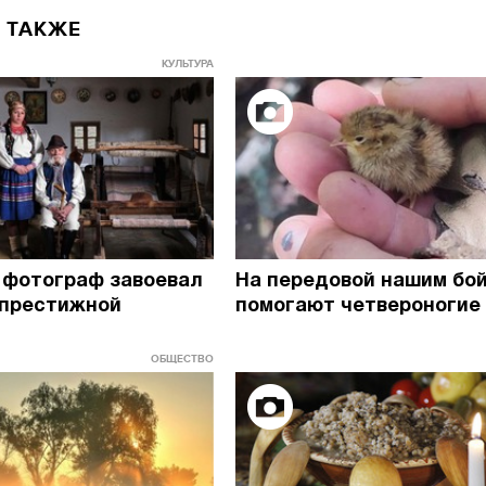
 ТАКЖЕ
КУЛЬТУРА
 фотограф завоевал
На передовой нашим бо
12.01.2023
23.06.2022
 престижной
помогают четвероногие 
ОБЩЕСТВО