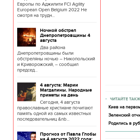
Европы по Аджилити FCI Agility
European Open Belgium 2022 Не
смотря на трудн...
Ночной обстрел
Днепропетровщины 4
августа
Два района
Днепропетровщины были
обстреляны ночью – Никопольский
и Криворожский, – сообщил
председ...
4 августа: Марии
Магдалины. Народные
приметы на день
ЧИТАЙТЕ ТАКЖ
Сегодня, 4 августа
Киев на первом
православные христиане почитают
память одной из самых известных
Зеленский отч
последовательниц &nb...
Родились в ру
Прогноз от Павла Глобы
на 4 августа 2022 года: