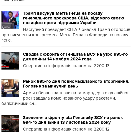
Трамп висунув Метта Гетца на посаду
генерального прокурора США, відомого своєю
позицією проти підтримки України
Наступний президент США Дональд Трамп оголосив
про висунення конгресмена Метта Гетца із Флориди на посаду
гене...
Сводка с фронта от Генштаба ВСУ на утро 995-го
дня войны 14 ноября 2024 года
Оперативна інформація станом на 2200 13
Ранок 995-го дня повномасштабного вторгнення.
Головне за минулий день
Армія вбивць ґвалтівників та мародерів окупаційної
росії завдала комбінованого удару ракетами,
балістичними сн...
Зведення з фронту від Генштабу ЗСУ на ранок
994-го дня війни 13 листопада 2024 року
Оперативна інформація станом на 2200 12