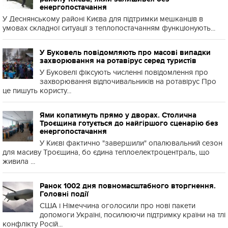
енергопостачання
У Деснянському районі Києва для підтримки мешканців в
умовах складної ситуації з теплопостачанням функціонують...
У Буковель повідомляють про масові випадки
захворювання на ротавірус серед туристів
У Буковелі фіксують численні повідомлення про
захворювання відпочивальників на ротавірус Про
це пишуть користу...
Ями копатимуть прямо у дворах. Столична
Троєщина готується до найгіршого сценарію без
енергопостачання
У Києві фактично "завершили" опалювальний сезон
для масиву Троєщина, бо єдина теплоелектроцентраль, що
живила ...
Ранок 1002 дня повномасштабного вторгнення.
Головні події
США і Німеччина оголосили про нові пакети
допомоги Україні, посилюючи підтримку країни на тлі
конфлікту Росій...