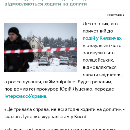
відмовляються ходити на допити
Переглядів: 51
Дехто з тих, хто
причетний до
подій у Княжичах
,
в результаті чого
загинули п'ять
поліцейських,
відмовляються
давати свідчення,
а розслідування, найімовірніше, буде тривалим,
повідомив генпрокурор Юрій Луценко, передає
Інтерфакс-Україна
.
«Це тривала справа, не всі згодні ходити на допити», -
сказав Луценко журналістам у Києві.
«На жаль, всі вони стали жертвами непродуманих