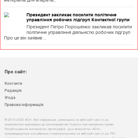
матеріалів для апаратів...
Президент закликає посилити політичне
управління робочих підгруп Контактної групи
Президент Петро Порошенко закликав посилити
політичне управління діяльністю робочих підгруп
Про це він заявив ...
Про сайт:
Контакти
Редакція
Угода
Правова інформація
© 2015-2020 АСН. Вся інформація, розміщена на веб-сайті asn.in.ua,
охороняється відповідно до законодавства України про авторське право.
Републікування матеріалів і фотографій, що є власністю «АСН»,
супроводжується клікабельно гіперпосиланням на веб-сайт asn.іn.ua. PR -