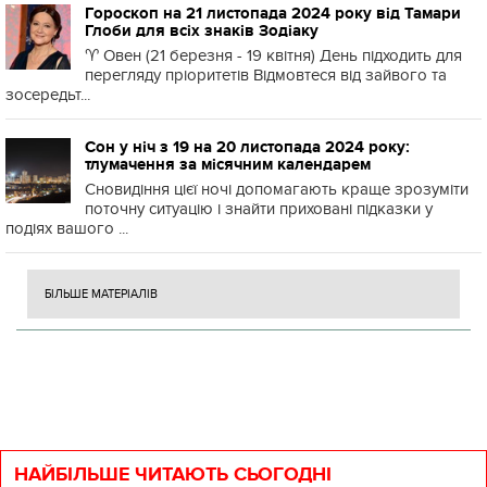
Гороскоп на 21 листопада 2024 року від Тамари
Глоби для всіх знаків Зодіаку
♈️ Овен (21 березня - 19 квітня) День підходить для
перегляду пріоритетів Відмовтеся від зайвого та
зосередьт...
Сон у ніч з 19 на 20 листопада 2024 року:
тлумачення за місячним календарем
Сновидіння цієї ночі допомагають краще зрозуміти
поточну ситуацію і знайти приховані підказки у
подіях вашого ...
БІЛЬШЕ МАТЕРІАЛІВ
НАЙБІЛЬШЕ ЧИТАЮТЬ СЬОГОДНІ