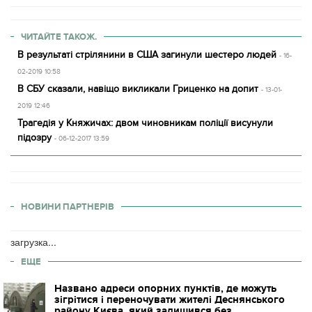
ЧИТАЙТЕ ТАКОЖ.
В результаті стрілянини в США загинули шестеро людей
- 16-
02-2019 10:58
В СБУ сказали, навіщо викликали Гриценко на допит
- 13-01-
2019 12:46
Трагедія у Княжичах: двом чиновникам поліції висунули
підозру
- 06-12-2017 13:59
НОВИНИ ПАРТНЕРІВ
загрузка...
ЕЩЕ
Названо адреси опорних пунктів, де можуть
зігрітися і переночувати жителі Деснянського
району Києва, який залишився без