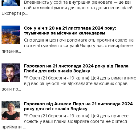
Впевненість у собі та внутрішня рівновага — це дві
найважливіші умови для щастя та досягнення цілей
Експерти р...
Сон у ніч з 20 на 21 листопада 2024 року:
тлумачення за місячним календарем
Сновидіння цієї ночі допомагають пролити світло на
поточні сумніви та ситуації Якщо у вас є невирішене
питання...
Гороскоп на 21 листопада 2024 року від Павла
Глоби для всіх знаків Зодіаку
♈️ Овен (21 березня - 19 квітня) Цей день вимагатиме
від вас рішучості Не відкладайте важливих справ,
вони пр...
Гороскоп від Анжели Перл на 21 листопада 2024
року для всіх знаків Зодіаку
♈️ Овен (21 березня - 19 квітня) Цей день принесе
ясність у ваші плани Довіряйте собі та не бійтеся
приймати ...