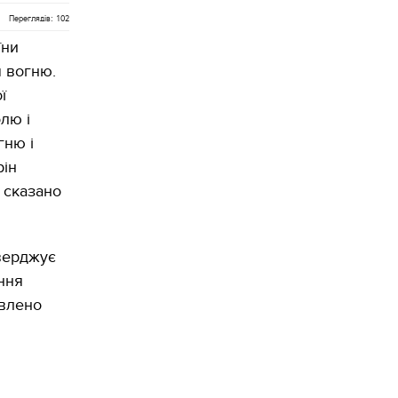
Переглядів: 102
їни
 вогню.
ї
лю і
гню і
рін
 сказано
тверджує
ння
лено ​​