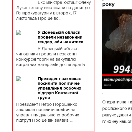
Екс-міністра юстиції Олену
року
Лукаш знову викликали на допит до
Генпрокуратури у вівторок, 17
листопада Про це во...
У Донецькій області
провели незаконний
тендер, аби нажитися
У Донецькій області
чиновники провели незаконні
конкурсні торги на закупівлю
витратних матеріалів для апаратів...
Президент закликає
посилити політичне
управління робочих
.
підгруп Контактної
групи
Оперативна ін
Президент Петро Порошенко
російського в
закликав посилити політичне
рішуче давати
управління діяльністю робочих
підгруп Про це він заявив ...
глибину нашої
вогневого ура