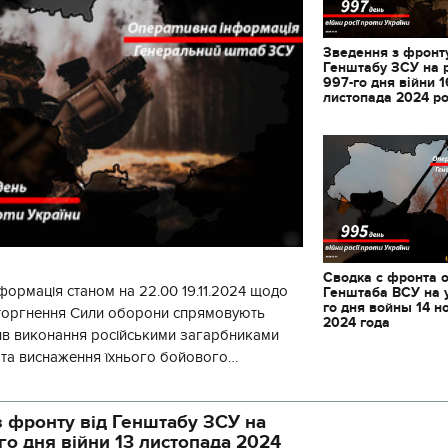
Зведення з фронту
Генштабу ЗСУ на 
997-го дня війни 1
листопада 2024 р
Сводка с фронта 
формація станом на 22.00 19.11.2024 щодо
Генштаба ВСУ на 
го дня войны 14 н
вторгнення Сили оборони спрямовують
2024 года
ив виконання російськими загарбниками
у та виснаження їхнього бойового
початку доби відбулося 130 бойових
11.10.2017 | 16:22
Часи Русі: як вигляда
 фронту від Генштабу ЗСУ на
декорації до фільму 
го дня війни 13 листопада 2024
застава"