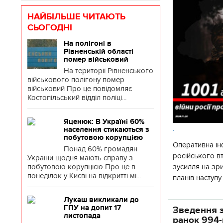
НАЙБІЛЬШЕ ЧИТАЮТЬ
СЬОГОДНІ
На полігоні в
Рівненській області
помер військовий
На території Рівненського
військового полігону помер
військовий Про це повідомляє
Костопільський відділ поліці...
Яценюк: В Україні 60%
.
населення стикаються з
побутовою корупцією
Оперативна ін
Понад 60% громадян
російського 
України щодня мають справу з
побутовою корупцією Про це в
зусилля на зр
понеділок у Києві на відкритті мі...
планів наступ
потенціалу. З 
Лукаш викликали до
ГПУ на допит 17
Зведення з
листопада
ранок 994-