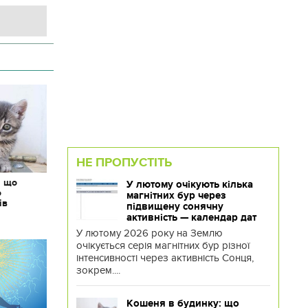
НЕ ПРОПУСТІТЬ
: що
У лютому очікують кілька
о
магнітних бур через
ів
підвищену сонячну
активність — календар дат
У лютому 2026 року на Землю
очікується серія магнітних бур різної
інтенсивності через активність Сонця,
зокрем....
Кошеня в будинку: що