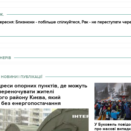
Ж.
вересня: Близнюки - побільше спілкуйтеся, Рак - не переступати че
НЕРІВ
 НОВИНИ І ПУБЛІКАЦІЇ
реси опорних пунктів, де можуть
і переночувати жителі
го району Києва, який
 без енергопостачання
У Буковель повід
про масові випад