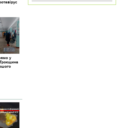
ротавірус
рямо у
 Троєщина
іршого