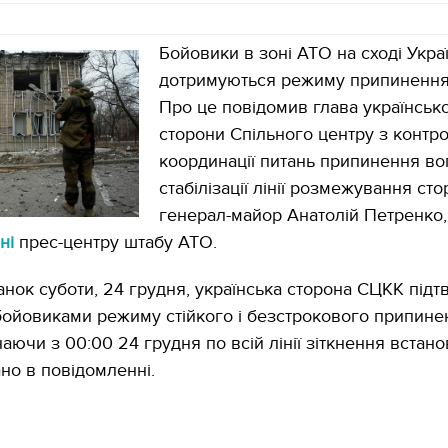
Бойовики в зоні АТО на сході Укра
дотримуються режиму припинення
Про це повідомив глава українсько
сторони Спільного центру з контро
координації питань припинення во
стабілізації лінії розмежування сто
генерал-майор Анатолій Петренко,
ні
прес-центру штабу АТО.
анок суботи, 24 грудня, українська сторона СЦКК під
ойовиками режиму стійкого і безстрокового припине
ючи з 00:00 24 грудня по всій лінії зіткнення встанов
ано в повідомленні.