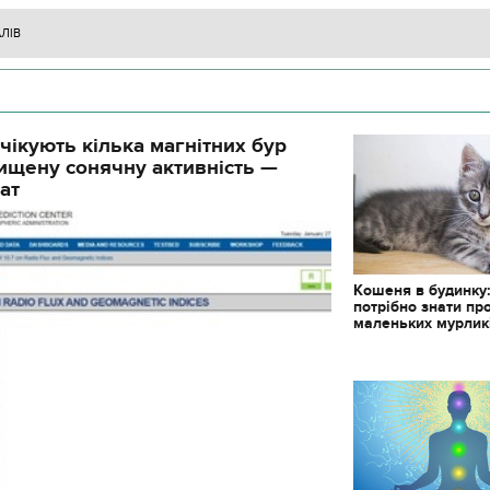
АЛІВ
чікують кілька магнітних бур
ищену сонячну активність —
ат
Кошеня в будинку
потрібно знати пр
маленьких мурлик