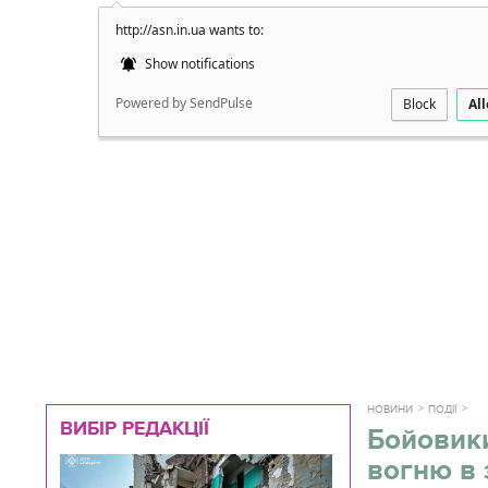
http://asn.in.ua wants to:
Докладно
Show notifications
Powered by SendPulse
Block
Al
НОВИНИ
ПОДІЇ
ВИБІР РЕДАКЦІЇ
Бойовик
вогню в 