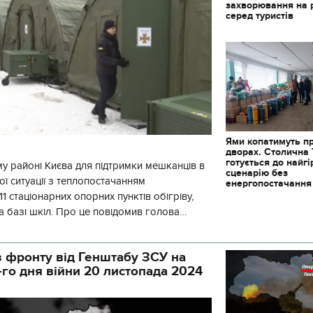
захворювання на 
серед туристів
Ями копатимуть п
дворах. Столична
готується до найг
у районі Києва для підтримки мешканців в
сценарію без
ї ситуації з теплопостачанням
енергопостачання
1 стаціонарних опорних пунктів обігріву,
а базі шкіл. Про це повідомив голова
йонної в місті Києві державної ад
 фронту від Генштабу ЗСУ на
-го дня війни 20 листопада 2024