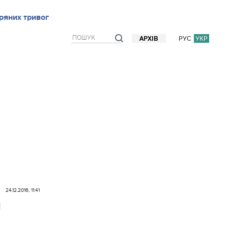
ряних тривог
рв`ю
Блоги
Думки
Фото/Відео
Прогноз погоди
РУС
УКР
АРХІВ
24.12.2016, 11:41
я