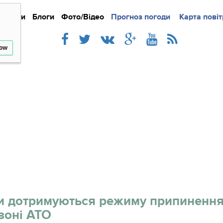
Новини
Блоги
Фото/Відео
Прогноз погоди
Докладно
Новини
Карта повіт
Iнте
low
и дотримуються режиму припиненн
зоні АТО