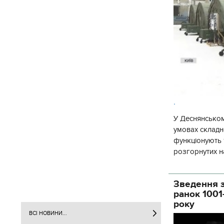
.
У Деснянськом
умовах складно
функціонують 1
розгорнутих н
Деснянської ра
Зведення з
ранок 1001
року
ВСІ НОВИНИ...