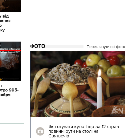
 від
ранок
6
оку
ФОТО
Переглянути всі фото
от
утро 995-
оября
04.01.2018 | 17:16
ють
Як готувати кутю і що за 12 страв
"Сторожова
повинні бути на столі на
Святвечір