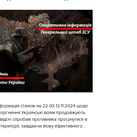
формація станом на 22.00 12.11.2024 щодо
торгнення Українські воїни продовжують
 відсіч спробам противника просунутися в
 території, завдаючи йому ефективного
ження, виснажуючи по всій