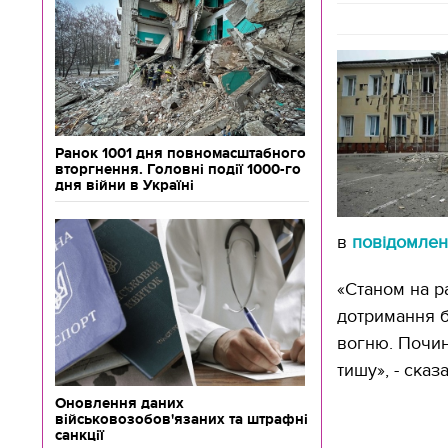
Ранок 1001 дня повномасштабного
вторгнення. Головні події 1000-го
дня війни в Україні
в
повідомлен
«Станом на р
дотримання б
вогню. Почина
тишу», - сказ
Оновлення даних
військовозобов'язаних та штрафні
санкції