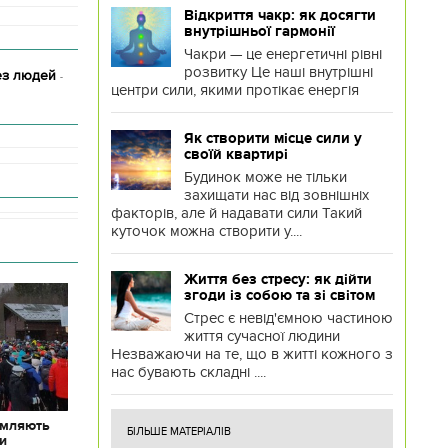
Відкриття чакр: як досягти
внутрішньої гармонії
Чакри — це енергетичні рівні
розвитку Це наші внутрішні
рез людей
-
центри сили, якими протікає енергія
Як створити місце сили у
своїй квартирі
Будинок може не тільки
захищати нас від зовнішніх
факторів, але й надавати сили Такий
куточок можна створити у....
Життя без стресу: як дійти
згоди із собою та зі світом
Стрес є невід'ємною частиною
життя сучасної людини
Незважаючи на те, що в житті кожного з
нас бувають складні ....
омляють
БІЛЬШЕ МАТЕРІАЛІВ
ки