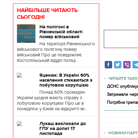
НАЙБІЛЬШЕ ЧИТАЮТЬ
СЬОГОДНІ
На полігоні в
Рівненській області
помер військовий
На території Рівненського
військового полігону помер
військовий Про це повідомляє
Костопільський відділ поліці...
Яценюк: В Україні 60%
ЧИТАЙТЕ ТАКО
населення стикаються з
побутовою корупцією
ДСНС опублікув
Понад 60% громадян
Затримали черг
України щодня мають справу з
Потрібна трепа
побутовою корупцією Про це в
понеділок у Києві на відкритті мі...
Лукаш викликали до
ГПУ на допит 17
НОВИНИ ПАРТ
листопада