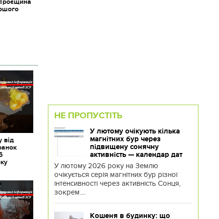
 Троєщина
іршого
НЕ ПРОПУСТІТЬ
У лютому очікують кілька
магнітних бур через
 від
підвищену сонячну
ранок
активність — календар дат
6
оку
У лютому 2026 року на Землю
очікується серія магнітних бур різної
інтенсивності через активність Сонця,
зокрем....
Кошеня в будинку: що