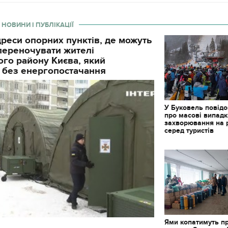
 НОВИНИ І ПУБЛІКАЦІЇ
реси опорних пунктів, де можуть
і переночувати жителі
го району Києва, який
 без енергопостачання
У Буковель повід
про масові випад
захворювання на 
серед туристів
Ями копатимуть п