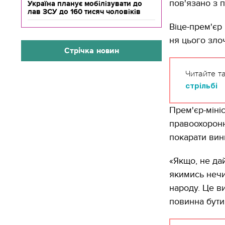
пов'язано з 
Україна планує мобілізувати до
лав ЗСУ до 160 тисяч чоловіків
Віце-прем'єр
ня цього злоч
Стрічка новин
Читайте т
стрільбі
Прем'єр-міні
правоохоронн
покарати вин
«Якщо, не да
якимись нечи
народу. Це в
повинна бути 