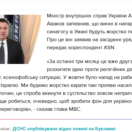
Міністр внутрішніх справ України 
Аваков запевнив, що винні в напад
синагогу в Умані будуть жорстко п
Про це він заявив на засіданні уря
передає кореспондент ASN.
«За останні три місяці це вже друг
розхитати ідею проти релігійних ді
у, ксенофобську ситуацію. У жовтні було напад на раби
Ізраїлю. Ми будемо жорстко карати такі прояви насил
злочин, це спроба вкинути в суспільство зовсім непри
 ще робиться, очевидно, щоб зробити фон для україно
переговорів», - сказав глава МВС.
акож:
ДСНС опублікувало відео повені на Буковині