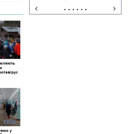
омляють
ки
ротавірус
рямо у