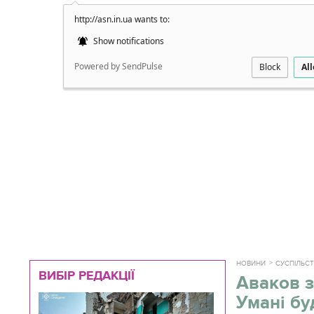
http://asn.in.ua wants to:
Докладно
Show notifications
Powered by SendPulse
Block
Al
НОВИНИ
СУСПІЛЬС
ВИБІР РЕДАКЦІЇ
Аваков з
Умані бу