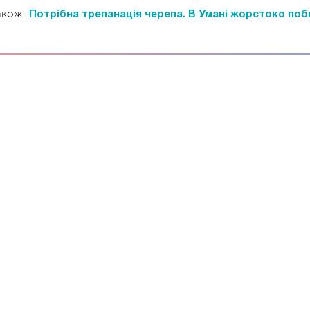
акож:
Потрібна трепанація черепа. В Умані жорстоко поб