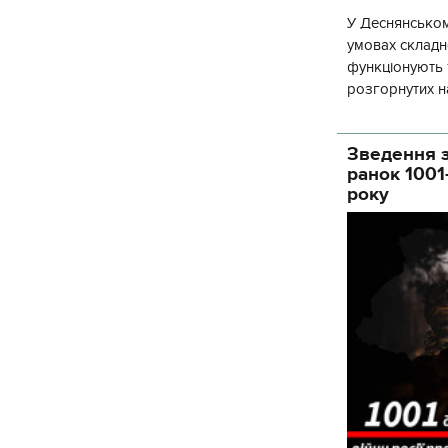
У Деснянськом
умовах складно
функціонують 1
розгорнутих н
Деснянської ра
Зведення з
ранок 1001
року