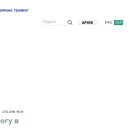
ряних тривог
рв`ю
Блоги
Думки
Фото/Відео
Прогноз погоди
РУС
УКР
АРХІВ
21.12.2016, 16:35
огу в