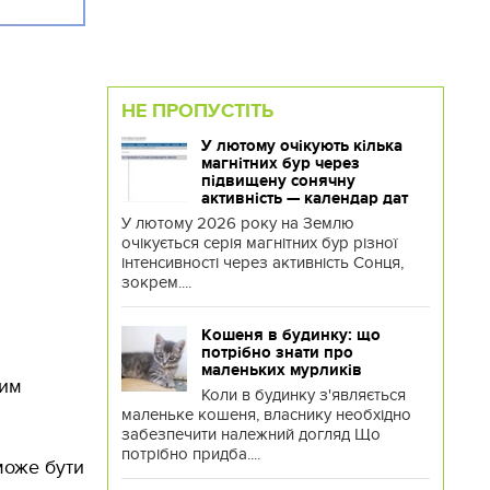
НЕ ПРОПУСТІТЬ
У лютому очікують кілька
магнітних бур через
підвищену сонячну
активність — календар дат
У лютому 2026 року на Землю
очікується серія магнітних бур різної
інтенсивності через активність Сонця,
зокрем....
Кошеня в будинку: що
потрібно знати про
маленьких мурликів
чим
Коли в будинку з'являється
маленьке кошеня, власнику необхідно
забезпечити належний догляд Що
потрібно придба....
може бути