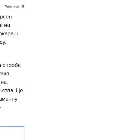
Переглядів: 33
Арсен
і на
окарані.
ду,
а спроба
ячів,
на,
ьства. Це
таманну
-