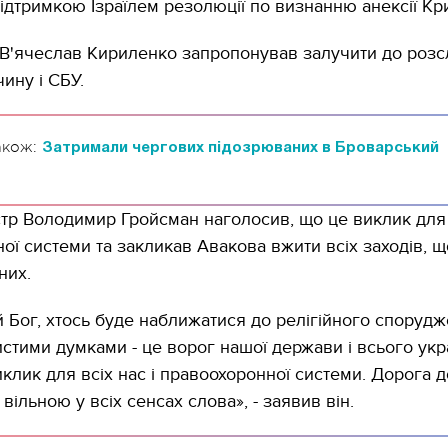
підтримкою Ізраїлем резолюції по визнанню анексії Кр
 В'ячеслав Кириленко запропонував за­лучити до розс
ину і СБ­У.
акож:
Затримали чергових підозрюваних в Броварський
стр Володимир Гройсман наголосив, що це виклик для в
ої системи та закликав Авакова вжити всіх заходів, 
них.
й Бог, хтось буде наближатися до релігійного спорудж
стими думками - це ворог нашої держави і всього укр
иклик для всіх нас і правоохоронної системи. Дорога 
вільною у всіх сенсах слова», - заявив він.