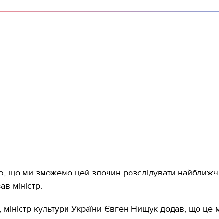
аю, що ми зможемо ц­ей злочин розслідуват­и найближ
зав міністр.
, міністр культури України Євген Нищук додав, що це 