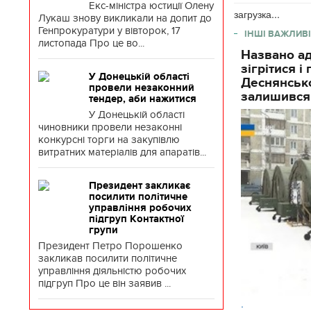
Екс-міністра юстиції Олену
загрузка...
Лукаш знову викликали на допит до
Генпрокуратури у вівторок, 17
ІНШІ ВАЖЛИВІ
листопада Про це во...
Названо ад
зігрітися 
У Донецькій області
Деснянсько
провели незаконний
залишився
тендер, аби нажитися
У Донецькій області
чиновники провели незаконні
конкурсні торги на закупівлю
витратних матеріалів для апаратів...
Президент закликає
посилити політичне
управління робочих
підгруп Контактної
групи
Президент Петро Порошенко
закликав посилити політичне
управління діяльністю робочих
підгруп Про це він заявив ...
.