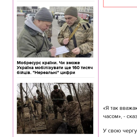
Мобресурс країни. Чи зможе
Україна мобілізувати ще 160 тисяч
бійців. "Нереальні" цифри
«Я так вв­аж
часом», ­- ска
У свою чергу