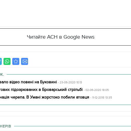
Читайте АСН в Google News
Ж.
ало відео повені на Буковині
- 23-06-2020 10:13
ових підозрюваних в Броварський стрільбі
- 02-06-2020 18:05
нація черепа. В Умані жорстоко побили атовця
- 11-12-2018 13:35
11.10.2017 | 16:22
Часи Русі: як вигляда
декорації до фільму 
НЕРІВ
застава"