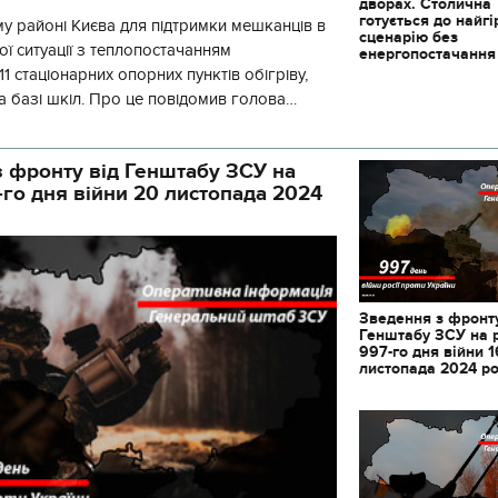
дворах. Столична
готується до найг
у районі Києва для підтримки мешканців в
сценарію без
ї ситуації з теплопостачанням
енергопостачання
1 стаціонарних опорних пунктів обігріву,
а базі шкіл. Про це повідомив голова
йонної в місті Києві державної ад
 фронту від Генштабу ЗСУ на
-го дня війни 20 листопада 2024
Зведення з фронту
Генштабу ЗСУ на 
997-го дня війни 1
листопада 2024 р