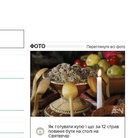
ФОТО
Переглянути всі фото
04.01.2018 | 17:16
ють
Як готувати кутю і що за 12 страв
"Сторожова
повинні бути на столі на
Святвечір