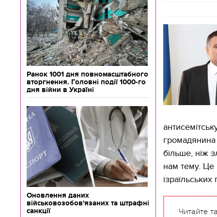
Ранок 1001 дня повномасштабного
вторгнення. Головні події 1000-го
дня війни в Україні
антисемітськ
громадянина 
більше, ніж 
нам тему. Це
ізраїльських 
Оновлення даних
військовозобов'язаних та штрафні
санкції
Читайте т