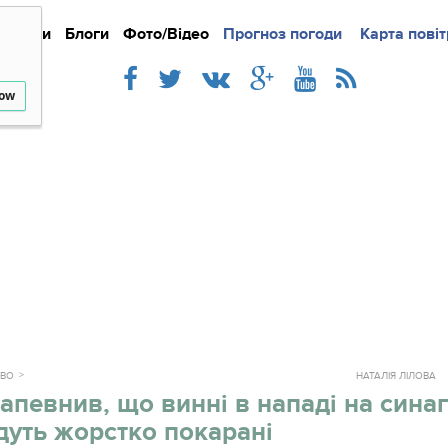
Новини
Блоги
Фото/Відео
Прогноз погоди
Докладно
Новини
Карта повіт
Iнте
low
ТВО
НАТАЛІЯ ЛІЛОВА
апевнив, що винні в нападі на синаг
дуть жорстко покарані