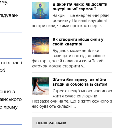
иму.
Відкриття чакр: як досягти
внутрішньої гармонії
лідуван­
Чакри — це енергетичні рівні
розвитку Це наші внутрішні
центри сили, якими протікає енергія
Як створити місце сили у
своїй квартирі
Будинок може не тільки
захищати нас від зовнішніх
факторів, але й надавати сили Такий
сіх нас і
куточок можна створити у....
щоб
Життя без стресу: як дійти
згоди із собою та зі світом
Стрес є невід'ємною частиною
ення з
життя сучасної людини
аїнського
Незважаючи на те, що в житті кожного з
нас бувають складні ....
до храму
БІЛЬШЕ МАТЕРІАЛІВ