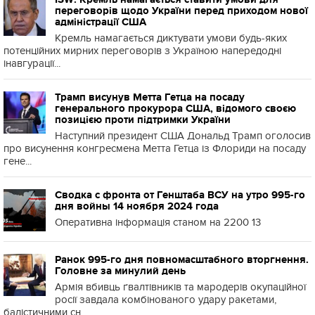
переговорів щодо України перед приходом нової
адміністрації США
Кремль намагається диктувати умови будь-яких
потенційних мирних переговорів з Україною напередодні
інавгурації...
Трамп висунув Метта Гетца на посаду
генерального прокурора США, відомого своєю
позицією проти підтримки України
Наступний президент США Дональд Трамп оголосив
про висунення конгресмена Метта Гетца із Флориди на посаду
гене...
Сводка с фронта от Генштаба ВСУ на утро 995-го
дня войны 14 ноября 2024 года
Оперативна інформація станом на 2200 13
Ранок 995-го дня повномасштабного вторгнення.
Головне за минулий день
Армія вбивць ґвалтівників та мародерів окупаційної
росії завдала комбінованого удару ракетами,
балістичними сн...