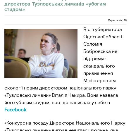
директора Тузловських лиманів «убогим
стидом»
Переглядів: 58
В.о. губернатора
Одеської області
Соломія
Бобровська не
підтримує
скандального
призначення
Міністерством
екології новим директором національного парку
«Тузловські лимани» Віталія Чакира. Вона назвала
його убогим стидом, про що написала у себе в
Facebook
.
«Конкурс на посаду Директора Національного Парку
«Тузловські лимани» виграв невіглас і людина, яка