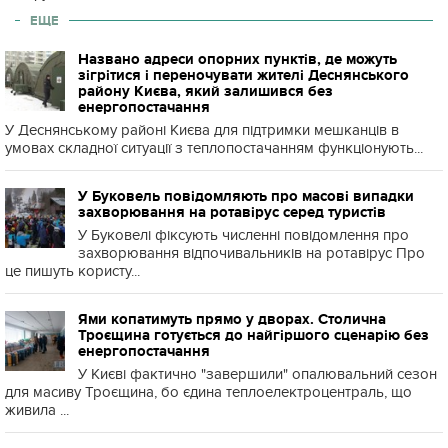
ЕЩЕ
Названо адреси опорних пунктів, де можуть
зігрітися і переночувати жителі Деснянського
району Києва, який залишився без
енергопостачання
У Деснянському районі Києва для підтримки мешканців в
умовах складної ситуації з теплопостачанням функціонують...
У Буковель повідомляють про масові випадки
захворювання на ротавірус серед туристів
У Буковелі фіксують численні повідомлення про
захворювання відпочивальників на ротавірус Про
це пишуть користу...
Ями копатимуть прямо у дворах. Столична
Троєщина готується до найгіршого сценарію без
енергопостачання
У Києві фактично "завершили" опалювальний сезон
для масиву Троєщина, бо єдина теплоелектроцентраль, що
живила ...