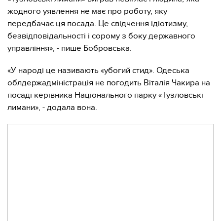
жодного уявлення не має про роботу, яку
передбачає ця посада. Це свідчення ідіотизму,
безвідповідальності і сорому з боку державного
управління», - пише Бобровська.
«У народі це називають «убогий стид». Одеська
облдержадміністрація не погодить Віталія Чакира на
посаді керівника Національного парку «Тузловські
лимани», - додала вона.