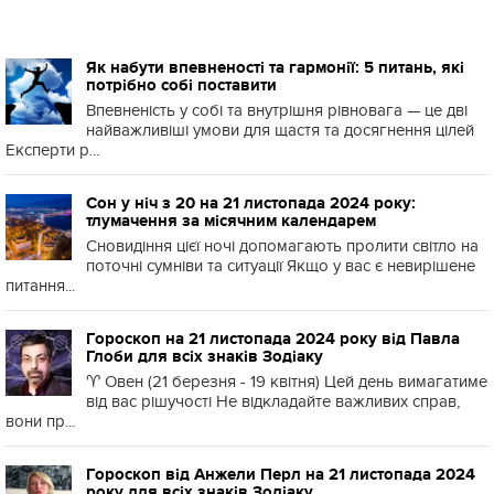
Як набути впевненості та гармонії: 5 питань, які
потрібно собі поставити
Впевненість у собі та внутрішня рівновага — це дві
найважливіші умови для щастя та досягнення цілей
Експерти р...
Сон у ніч з 20 на 21 листопада 2024 року:
тлумачення за місячним календарем
Сновидіння цієї ночі допомагають пролити світло на
поточні сумніви та ситуації Якщо у вас є невирішене
питання...
Гороскоп на 21 листопада 2024 року від Павла
Глоби для всіх знаків Зодіаку
♈️ Овен (21 березня - 19 квітня) Цей день вимагатиме
від вас рішучості Не відкладайте важливих справ,
вони пр...
Гороскоп від Анжели Перл на 21 листопада 2024
року для всіх знаків Зодіаку