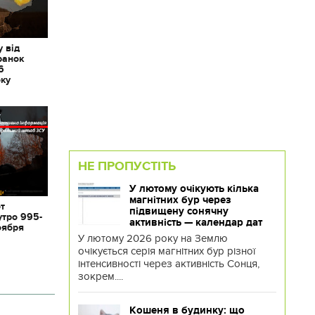
 від
ранок
6
оку
НЕ ПРОПУСТІТЬ
У лютому очікують кілька
магнітних бур через
от
підвищену сонячну
утро 995-
активність — календар дат
оября
У лютому 2026 року на Землю
очікується серія магнітних бур різної
інтенсивності через активність Сонця,
зокрем....
Кошеня в будинку: що