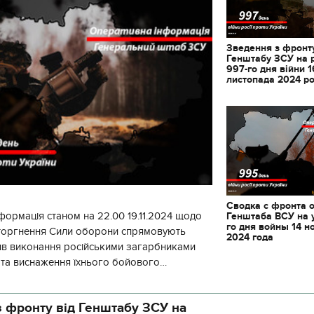
Зведення з фронту
Генштабу ЗСУ на 
997-го дня війни 1
листопада 2024 р
Сводка с фронта 
формація станом на 22.00 19.11.2024 щодо
Генштаба ВСУ на 
го дня войны 14 н
вторгнення Сили оборони спрямовують
2024 года
ив виконання російськими загарбниками
у та виснаження їхнього бойового
початку доби відбулося 130 бойових
 фронту від Генштабу ЗСУ на