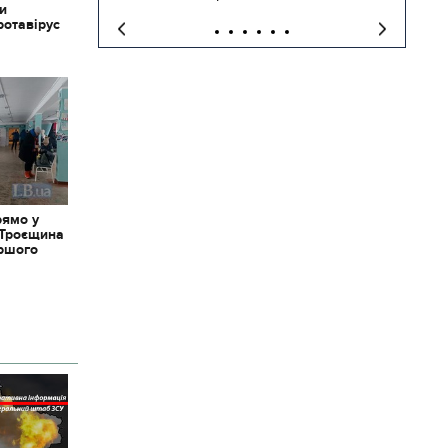
ки
ротавірус
рямо у
 Троєщина
іршого