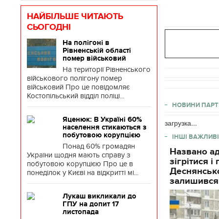
НАЙБІЛЬШЕ ЧИТАЮТЬ
СЬОГОДНІ
На полігоні в
Рівненській області
помер військовий
На території Рівненського
військового полігону помер
військовий Про це повідомляє
Костопільський відділ поліці...
НОВИНИ ПАРТ
Яценюк: В Україні 60%
загрузка...
населення стикаються з
побутовою корупцією
ІНШІ ВАЖЛИВІ
Понад 60% громадян
Названо ад
України щодня мають справу з
зігрітися 
побутовою корупцією Про це в
Деснянсько
понеділок у Києві на відкритті мі...
залишився
Лукаш викликали до
ГПУ на допит 17
листопада