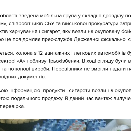
області зведена мобільна група у складі підрозділу п
ом», співробітників СБУ та військової прокуратури зат
ктів харчування і сигарет, яку везли на окуповану бо
ро це повідомляє прес-служба Державної фіскальної 
ється, колона з 12 вантажних і легкових автомобілів б
екторі «А» поблизу Трьохізбенки. В ході огляду були 
и та тютюнові вироби. Перевізники не змогли надати н
відних документів.
ою інформацією, продукти і сигарети везли на окупов
метою подальшого продажу. В даний час вантаж вилуче
перевірка.