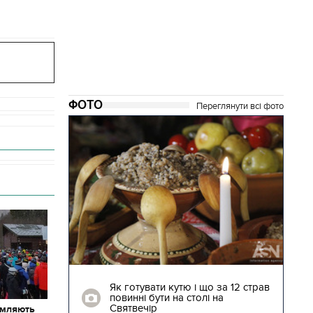
ФОТО
Переглянути всі фото
04.01.2018 | 17:16
ють
Як готувати кутю і що за 12 страв
"Сторожова
повинні бути на столі на
Святвечір
омляють