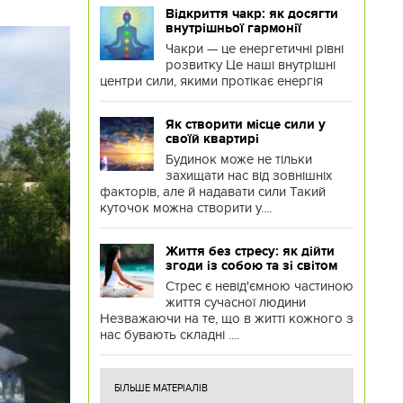
Відкриття чакр: як досягти
внутрішньої гармонії
Чакри — це енергетичні рівні
розвитку Це наші внутрішні
центри сили, якими протікає енергія
Як створити місце сили у
своїй квартирі
Будинок може не тільки
захищати нас від зовнішніх
факторів, але й надавати сили Такий
куточок можна створити у....
Життя без стресу: як дійти
згоди із собою та зі світом
Стрес є невід'ємною частиною
життя сучасної людини
Незважаючи на те, що в житті кожного з
нас бувають складні ....
БІЛЬШЕ МАТЕРІАЛІВ