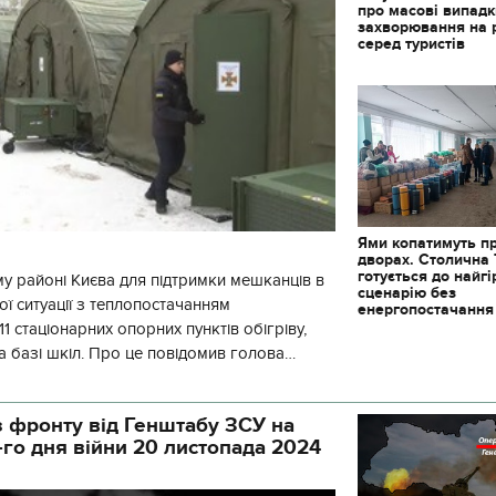
про масові випад
захворювання на 
серед туристів
Ями копатимуть п
дворах. Столична
готується до найг
у районі Києва для підтримки мешканців в
сценарію без
ї ситуації з теплопостачанням
енергопостачання
1 стаціонарних опорних пунктів обігріву,
а базі шкіл. Про це повідомив голова
йонної в місті Києві державної ад
 фронту від Генштабу ЗСУ на
-го дня війни 20 листопада 2024