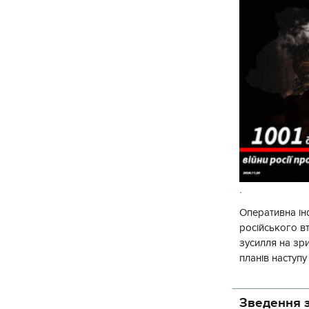
.
Оперативна ін
російського 
зусилля на зр
планів наступ
потенціалу. З 
Зведення з