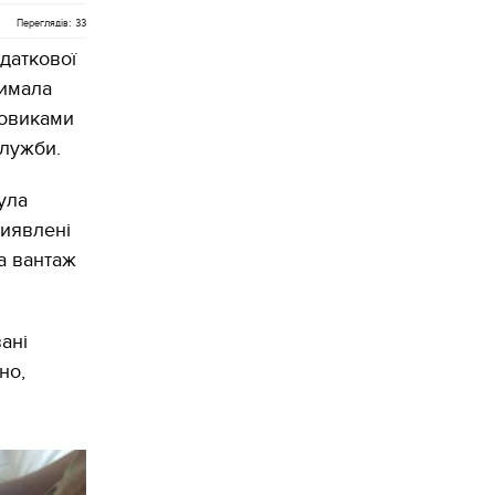
Переглядів: 33
одаткової
римала
йовиками
служби.
ула
виявлені
а вантаж
ані
но,