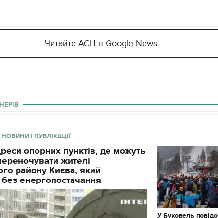
Читайте АСН в Google News
НЕРІВ
 НОВИНИ І ПУБЛІКАЦІЇ
реси опорних пунктів, де можуть
і переночувати жителі
го району Києва, який
 без енергопостачання
11.10.2017 | 16:22
Часи Русі: як вигляда
декорації до фільму 
застава"
У Буковель повід