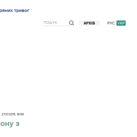
ряних тривог
рв`ю
Блоги
Думки
Фото/Відео
Прогноз погоди
РУС
УКР
АРХІВ
27.07.2015, 19:56
ону з