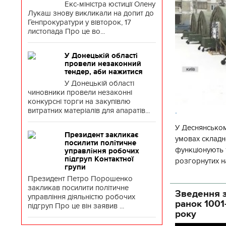
Екс-міністра юстиції Олену
Лукаш знову викликали на допит до
Генпрокуратури у вівторок, 17
листопада Про це во...
У Донецькій області
провели незаконний
тендер, аби нажитися
У Донецькій області
чиновники провели незаконні
конкурсні торги на закупівлю
.
витратних матеріалів для апаратів...
У Деснянськом
Президент закликає
умовах складно
посилити політичне
функціонують 1
управління робочих
підгруп Контактної
розгорнутих н
групи
Деснянської ра
Президент Петро Порошенко
закликав посилити політичне
Зведення з
управління діяльністю робочих
ранок 1001
підгруп Про це він заявив ...
року