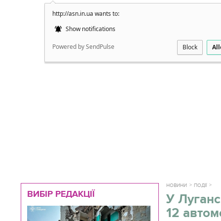
http://asn.in.ua wants to:
Докладно
Show notifications
Powered by SendPulse
Block
Al
НОВИНИ
ПОДІЇ
ВИБІР РЕДАКЦІЇ
У Луганс
12 автом