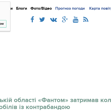
Новини
Блоги
Фото/Відео
Прогноз погоди
Докладно
Новини
Карта повіт
Iнте
low
ькій області «Фантом» затримав кол
обілів із контрабандою