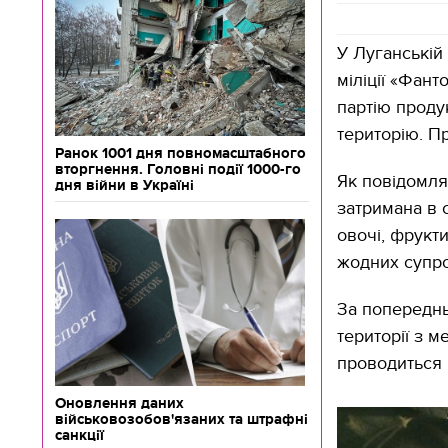
У Луганській 
міліції «Фант
партію проду
територію. П
Ранок 1001 дня повномасштабного
вторгнення. Головні події 1000-го
Як повідомля
дня війни в Україні
затримана в с
овочі, фрукт
жодних супро
За попереднь
території з 
проводиться 
Оновлення даних
військовозобов'язаних та штрафні
санкції