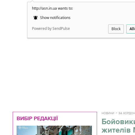
http://asn.in.ua wants to:
Докладно
Show notifications
Powered by SendPulse
Block
Al
НОВИНИ
ЗА КОРДО
ВИБІР РЕДАКЦІЇ
Бойовики
жителів 