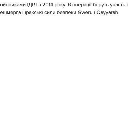
ойовиками ІДІЛ з 2014 року. В операції беруть участь 
ешмерга і іракські сили безпеки Gweru і Qayyarah.