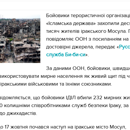
Бойовики терористичної організаці
«Ісламська держава» захопили дес
тисяч жителів іракського Мосула. 
повідомляє ООН з посиланням на
достовірні джерела, передає «
Русс
служба Би-би-си
».
За даними ООН, бойовики, швидше
використовувати мирне населення як живий щит під ч
 іракськими військовими та їхніми союзниками.
овідомляється, що бойовики ІДІЛ вбили 232 мирних жит
0 колишніми співробітниками служб безпеки Іраку, за
до джихадистів.
о 17 жовтня почався наступ на іракське місто Мосул,