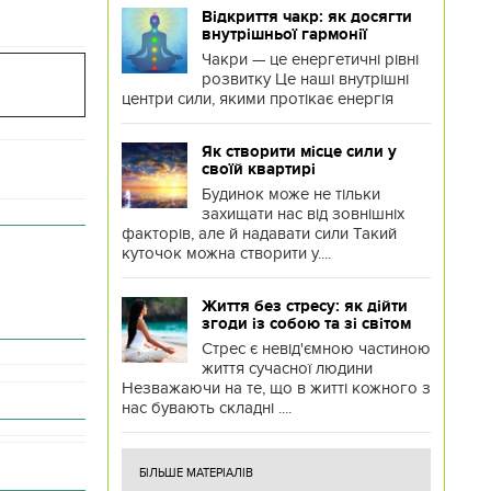
Відкриття чакр: як досягти
внутрішньої гармонії
Чакри — це енергетичні рівні
розвитку Це наші внутрішні
центри сили, якими протікає енергія
Як створити місце сили у
своїй квартирі
Будинок може не тільки
захищати нас від зовнішніх
факторів, але й надавати сили Такий
куточок можна створити у....
Життя без стресу: як дійти
згоди із собою та зі світом
Стрес є невід'ємною частиною
життя сучасної людини
Незважаючи на те, що в житті кожного з
нас бувають складні ....
БІЛЬШЕ МАТЕРІАЛІВ