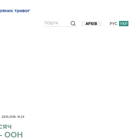
ряних тривог
рв`ю
Блоги
Думки
Фото/Відео
Прогноз погоди
РУС
УКР
АРХІВ
28.10.2016, 14:23
сяч
 - ООН