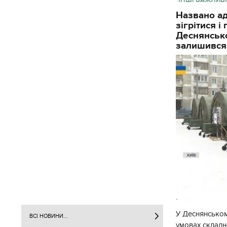
Названо ад
зігрітися 
Деснянсько
залишився
.
У Деснянськом
ВСІ НОВИНИ...
умовах складно