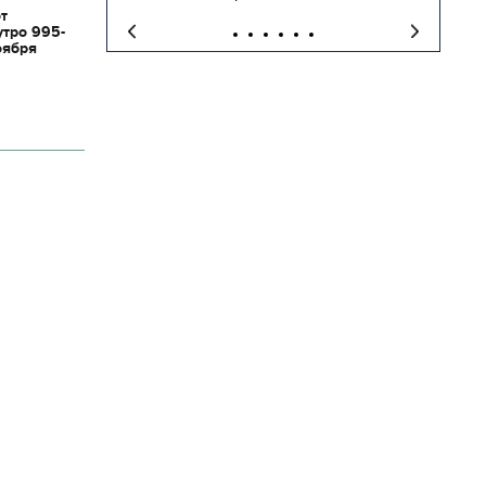
от
утро 995-
оября