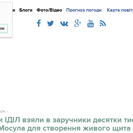
Новини
Блоги
Фото/Відео
Прогноз погоди
Докладно
Новини
Карта повіт
Iнте
low
НОМ
 ІДІЛ взяли в заручники десятки ти
Мосула для створення живого щита