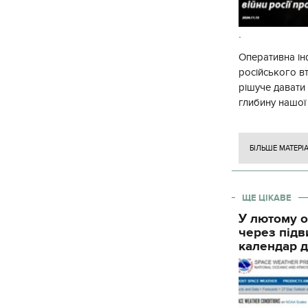
.
Оперативна ін
російського в
рішуче давати
глибину нашої
вогневого ура
БІЛЬШЕ МАТЕРІ
ЩЕ ЦІКАВЕ
У лютому о
через підв
календар д