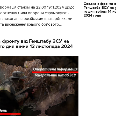
Сводка с фронта 
формація станом на 22.00 19.11.2024 щодо
Генштаба ВСУ на 
го дня войны 14 н
вторгнення Сили оборони спрямовують
2024 года
ив виконання російськими загарбниками
у та виснаження їхнього бойового
початку доби відбулося 130 бойових
 фронту від Генштабу ЗСУ на
го дня війни 13 листопада 2024