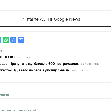
Читайте АСН в Google News
Ж.
з ЮНЕСКО
- 31-12-2018 11:21
ордоні Ірану та Іраку: близько 600 постраждалих
- 26-11-2018 09:32
гестані: ІД взяло на себе відповідальність
- 19-02-2018 07:12
НЕРІВ
 НОВИНИ І ПУБЛІКАЦІЇ