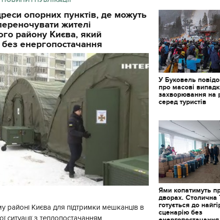
реси опорних пунктів, де можуть
і переночувати жителі
го району Києва, який
 без енергопостачання
У Буковель повід
про масові випад
захворювання на 
серед туристів
Ями копатимуть п
дворах. Столична
готується до найг
у районі Києва для підтримки мешканців в
сценарію без
ї ситуації з теплопостачанням
енергопостачання