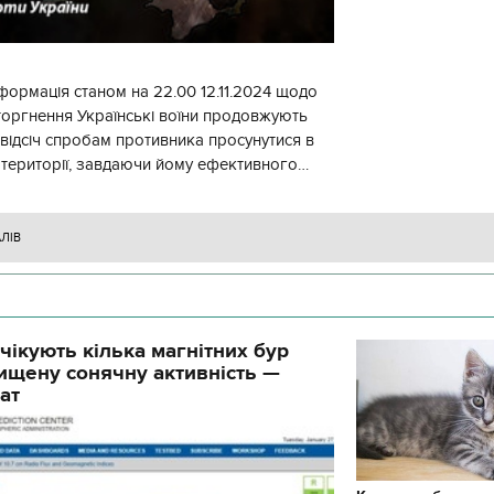
формація станом на 22.00 12.11.2024 щодо
торгнення Українські воїни продовжують
 відсіч спробам противника просунутися в
 території, завдаючи йому ефективного
ження, виснажуючи по всій
АЛІВ
чікують кілька магнітних бур
ищену сонячну активність —
ат