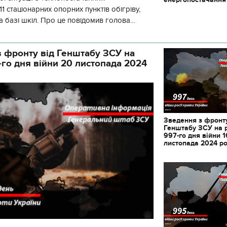
1 стаціонарних опорних пунктів обігріву,
а базі шкіл. Про це повідомив голова
йонної в місті Києві державної ад
 фронту від Генштабу ЗСУ на
-го дня війни 20 листопада 2024
Зведення з фронту
Генштабу ЗСУ на 
997-го дня війни 1
листопада 2024 р
11.10.2017 | 16:22
Часи Русі: як вигляда
декорації до фільму 
застава"