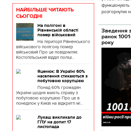
функціонують 1
НАЙБІЛЬШЕ ЧИТАЮТЬ
розгорнутих н
СЬОГОДНІ
Деснянської ра
На полігоні в
Зведення з
Рівненській області
помер військовий
ранок 1001
На території Рівненського
року
військового полігону помер
військовий Про це повідомляє
Костопільський відділ поліці...
Яценюк: В Україні 60%
населення стикаються з
побутовою корупцією
Понад 60% громадян
України щодня мають справу з
побутовою корупцією Про це в
понеділок у Києві на відкритті мі...
Лукаш викликали до
ГПУ на допит 17
листопада
.