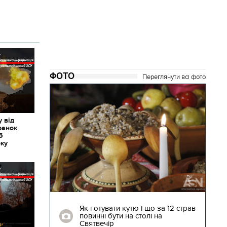
ФОТО
Переглянути всі фото
 від
ранок
6
оку
04.01.2018 | 17:16
ють
Як готувати кутю і що за 12 страв
"Сторожова
повинні бути на столі на
Святвечір