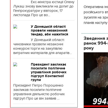
Екс-міністра юстиції Олену
Лукаш знову викликали на допит до
Оперативна ін
Генпрокуратури у вівторок, 17
російського 
листопада Про це во...
зусилля на зр
планів наступ
У Донецькій області
потенціалу. З 
провели незаконний
тендер, аби нажитися
Зведення з
У Донецькій області
ранок 994-
чиновники провели незаконні
року
конкурсні торги на закупівлю
витратних матеріалів для апаратів...
Президент закликає
посилити політичне
управління робочих
підгруп Контактної
групи
Президент Петро Порошенко
закликав посилити політичне
управління діяльністю робочих
підгруп Про це він заявив ...