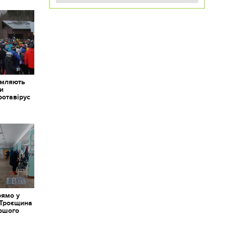
омляють
ки
ротавірус
рямо у
 Троєщина
іршого