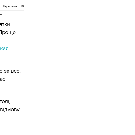
Переглядів: 778
ї
ятки
Про це
кая
 за все,
ас
елі,
 відмову