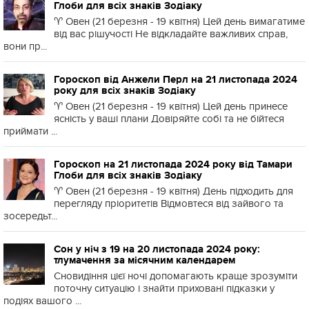
Глоби для всіх знаків Зодіаку
♈️ Овен (21 березня - 19 квітня) Цей день вимагатиме
від вас рішучості Не відкладайте важливих справ,
вони пр...
Гороскоп від Анжели Перл на 21 листопада 2024
року для всіх знаків Зодіаку
♈️ Овен (21 березня - 19 квітня) Цей день принесе
ясність у ваші плани Довіряйте собі та не бійтеся
приймати ...
Гороскоп на 21 листопада 2024 року від Тамари
Глоби для всіх знаків Зодіаку
♈️ Овен (21 березня - 19 квітня) День підходить для
перегляду пріоритетів Відмовтеся від зайвого та
зосередьт...
Сон у ніч з 19 на 20 листопада 2024 року:
тлумачення за місячним календарем
Сновидіння цієї ночі допомагають краще зрозуміти
поточну ситуацію і знайти приховані підказки у
подіях вашого ...