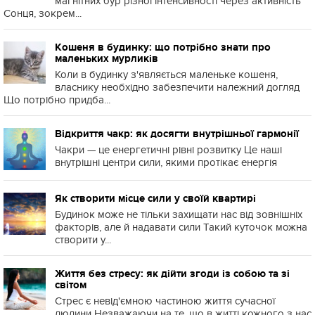
магнітних бур різної інтенсивності через активність
Сонця, зокрем...
Кошеня в будинку: що потрібно знати про
маленьких мурликів
Коли в будинку з'являється маленьке кошеня,
власнику необхідно забезпечити належний догляд
Що потрібно придба...
Відкриття чакр: як досягти внутрішньої гармонії
Чакри — це енергетичні рівні розвитку Це наші
внутрішні центри сили, якими протікає енергія
Як створити місце сили у своїй квартирі
Будинок може не тільки захищати нас від зовнішніх
факторів, але й надавати сили Такий куточок можна
створити у...
Життя без стресу: як дійти згоди із собою та зі
світом
Стрес є невід'ємною частиною життя сучасної
людини Незважаючи на те, що в житті кожного з нас