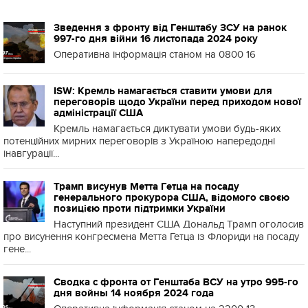
Зведення з фронту від Генштабу ЗСУ на ранок
997-го дня війни 16 листопада 2024 року
Оперативна інформація станом на 0800 16
ISW: Кремль намагається ставити умови для
переговорів щодо України перед приходом нової
адміністрації США
Кремль намагається диктувати умови будь-яких
потенційних мирних переговорів з Україною напередодні
інавгурації...
Трамп висунув Метта Гетца на посаду
генерального прокурора США, відомого своєю
позицією проти підтримки України
Наступний президент США Дональд Трамп оголосив
про висунення конгресмена Метта Гетца із Флориди на посаду
гене...
Сводка с фронта от Генштаба ВСУ на утро 995-го
дня войны 14 ноября 2024 года