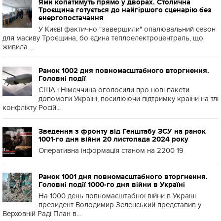
Ями копатимуть прямо у дворах. Столична
Троєщина готується до найгіршого сценарію без
енергопостачання
У Києві фактично "завершили" опалювальний сезон
для масиву Троєщина, бо єдина теплоелектроцентраль, що
живила ...
Ранок 1002 дня повномасштабного вторгнення.
Головні події
США і Німеччина оголосили про нові пакети
допомоги Україні, посилюючи підтримку країни на тлі
конфлікту Росій...
Зведення з фронту від Генштабу ЗСУ на ранок
1001-го дня війни 20 листопада 2024 року
Оперативна інформація станом на 2200 19
Ранок 1001 дня повномасштабного вторгнення.
Головні події 1000-го дня війни в Україні
На 1000 день повномасштабної війни в Україні
президент Володимир Зеленський представив у
Верховній Раді План в...