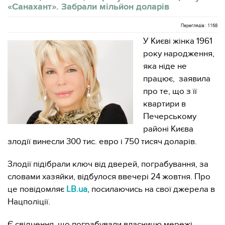
«Санахант». Забрали мільйон доларів
Переглядів: 1168
У Києві жінка 1961
року народження,
яка ніде не
працює, заявила
про те, що з її
квартири в
Печерському
районі Києва
злодії винесли 300 тис. евро і 750 тисяч доларів.
Злодії підібрали ключ від дверей, пограбування, за
словами хазяйки, відбулося ввечері 24 жовтня. Про
це повідомляє
LB.ua
, посилаючись на свої джерела в
Нацполіції.
Є свідчення, що пограбували власницю мережі