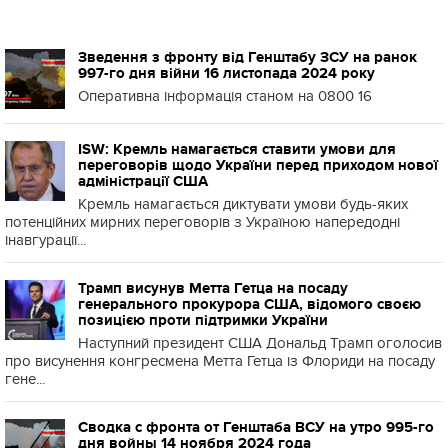
Зведення з фронту від Генштабу ЗСУ на ранок
997-го дня війни 16 листопада 2024 року
Оперативна інформація станом на 0800 16
ISW: Кремль намагається ставити умови для
переговорів щодо України перед приходом нової
адміністрації США
Кремль намагається диктувати умови будь-яких
потенційних мирних переговорів з Україною напередодні
інавгурації...
Трамп висунув Метта Гетца на посаду
генерального прокурора США, відомого своєю
позицією проти підтримки України
Наступний президент США Дональд Трамп оголосив
про висунення конгресмена Метта Гетца із Флориди на посаду
гене...
Сводка с фронта от Генштаба ВСУ на утро 995-го
дня войны 14 ноября 2024 года