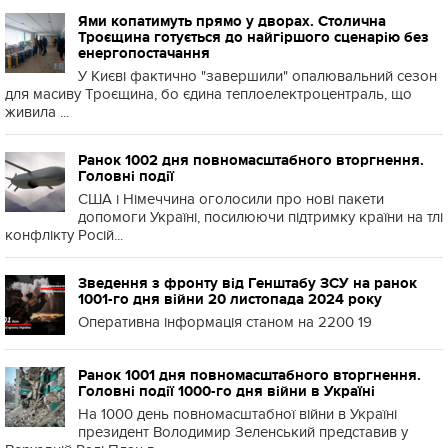
Ями копатимуть прямо у дворах. Столична
Троєщина готується до найгіршого сценарію без
енергопостачання
У Києві фактично "завершили" опалювальний сезон
для масиву Троєщина, бо єдина теплоелектроцентраль, що
живила ...
Ранок 1002 дня повномасштабного вторгнення.
Головні події
США і Німеччина оголосили про нові пакети
допомоги Україні, посилюючи підтримку країни на тлі
конфлікту Росій...
Зведення з фронту від Генштабу ЗСУ на ранок
1001-го дня війни 20 листопада 2024 року
Оперативна інформація станом на 2200 19
Ранок 1001 дня повномасштабного вторгнення.
Головні події 1000-го дня війни в Україні
На 1000 день повномасштабної війни в Україні
президент Володимир Зеленський представив у