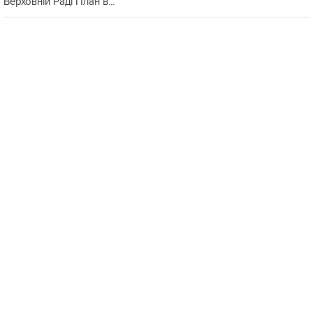
Верховній Раді План в...