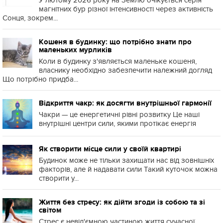
У лютому 2026 року на Землю очікується серія
магнітних бур різної інтенсивності через активність
Сонця, зокрем...
Кошеня в будинку: що потрібно знати про
маленьких мурликів
Коли в будинку з'являється маленьке кошеня,
власнику необхідно забезпечити належний догляд
Що потрібно придба...
Відкриття чакр: як досягти внутрішньої гармонії
Чакри — це енергетичні рівні розвитку Це наші
внутрішні центри сили, якими протікає енергія
Як створити місце сили у своїй квартирі
Будинок може не тільки захищати нас від зовнішніх
факторів, але й надавати сили Такий куточок можна
створити у...
Життя без стресу: як дійти згоди із собою та зі
світом
Стрес є невід'ємною частиною життя сучасної