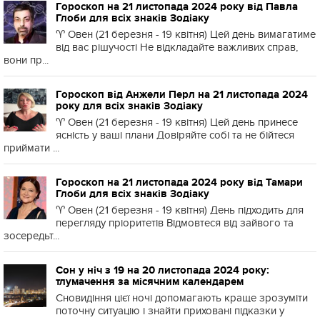
Гороскоп на 21 листопада 2024 року від Павла
Глоби для всіх знаків Зодіаку
♈️ Овен (21 березня - 19 квітня) Цей день вимагатиме
від вас рішучості Не відкладайте важливих справ,
вони пр...
Гороскоп від Анжели Перл на 21 листопада 2024
року для всіх знаків Зодіаку
♈️ Овен (21 березня - 19 квітня) Цей день принесе
ясність у ваші плани Довіряйте собі та не бійтеся
приймати ...
Гороскоп на 21 листопада 2024 року від Тамари
Глоби для всіх знаків Зодіаку
♈️ Овен (21 березня - 19 квітня) День підходить для
перегляду пріоритетів Відмовтеся від зайвого та
зосередьт...
Сон у ніч з 19 на 20 листопада 2024 року:
тлумачення за місячним календарем
Сновидіння цієї ночі допомагають краще зрозуміти
поточну ситуацію і знайти приховані підказки у