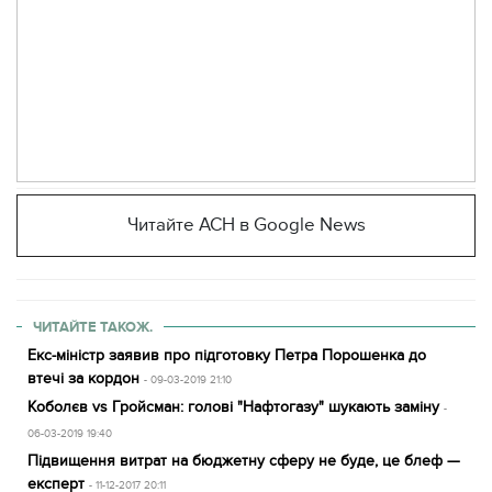
Читайте АСН в Google News
ЧИТАЙТЕ ТАКОЖ.
Екс-міністр заявив про підготовку Петра Порошенка до
втечі за кордон
- 09-03-2019 21:10
Коболєв vs Гройсман: голові "Нафтогазу" шукають заміну
-
06-03-2019 19:40
Підвищення витрат на бюджетну сферу не буде, це блеф —
експерт
- 11-12-2017 20:11