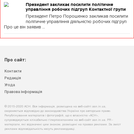
Президент закликає посилити політичне
управління робочих підгруп Контактної групи
Президент Петро Порошенко закликав посилити
політичне управління діяльністю робочих підгруп
Про це він заявив ...
Про сайт:
Контакти
Редакція
Угода
Правова інформація
© 2015-2020 АСН. Вся інформація, розміщена на веб-сайті asn.in.ua,
охороняється відповідно до законодавства України про авторське право.
Републікування матеріалів і фотографій, що є власністю «АСН»,
супроводжується клікабельно гіперпосиланням на веб-сайт asn.іn.ua. PR -
матеріали, які відзначені цим знаком, розміщені на правах реклами. За зміст
реклами відповідальність несуть рекламодавці.