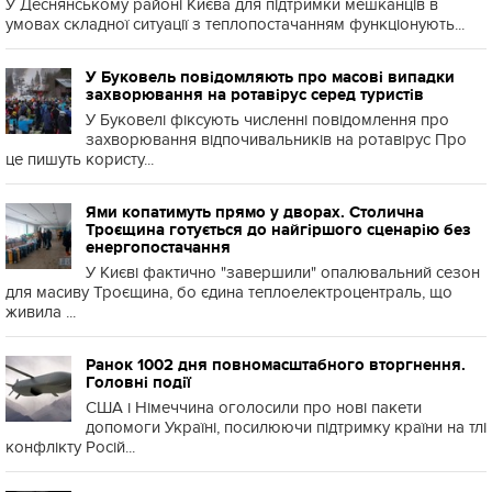
У Деснянському районі Києва для підтримки мешканців в
умовах складної ситуації з теплопостачанням функціонують...
У Буковель повідомляють про масові випадки
захворювання на ротавірус серед туристів
У Буковелі фіксують численні повідомлення про
захворювання відпочивальників на ротавірус Про
це пишуть користу...
Ями копатимуть прямо у дворах. Столична
Троєщина готується до найгіршого сценарію без
енергопостачання
У Києві фактично "завершили" опалювальний сезон
для масиву Троєщина, бо єдина теплоелектроцентраль, що
живила ...
Ранок 1002 дня повномасштабного вторгнення.
Головні події
США і Німеччина оголосили про нові пакети
допомоги Україні, посилюючи підтримку країни на тлі
конфлікту Росій...