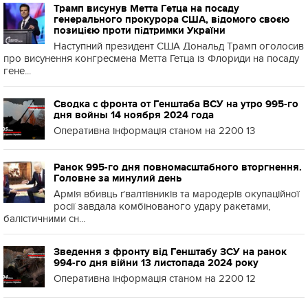
Трамп висунув Метта Гетца на посаду
генерального прокурора США, відомого своєю
позицією проти підтримки України
Наступний президент США Дональд Трамп оголосив
про висунення конгресмена Метта Гетца із Флориди на посаду
гене...
Сводка с фронта от Генштаба ВСУ на утро 995-го
дня войны 14 ноября 2024 года
Оперативна інформація станом на 2200 13
Ранок 995-го дня повномасштабного вторгнення.
Головне за минулий день
Армія вбивць ґвалтівників та мародерів окупаційної
росії завдала комбінованого удару ракетами,
балістичними сн...
Зведення з фронту від Генштабу ЗСУ на ранок
994-го дня війни 13 листопада 2024 року
Оперативна інформація станом на 2200 12