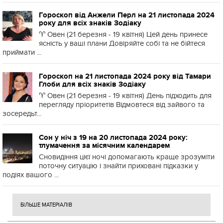
Гороскоп від Анжели Перл на 21 листопада 2024
року для всіх знаків Зодіаку
♈️ Овен (21 березня - 19 квітня) Цей день принесе
ясність у ваші плани Довіряйте собі та не бійтеся
приймати ...
Гороскоп на 21 листопада 2024 року від Тамари
Глоби для всіх знаків Зодіаку
♈️ Овен (21 березня - 19 квітня) День підходить для
перегляду пріоритетів Відмовтеся від зайвого та
зосередьт...
Сон у ніч з 19 на 20 листопада 2024 року:
тлумачення за місячним календарем
Сновидіння цієї ночі допомагають краще зрозуміти
поточну ситуацію і знайти приховані підказки у
подіях вашого ...
БІЛЬШЕ МАТЕРІАЛІВ