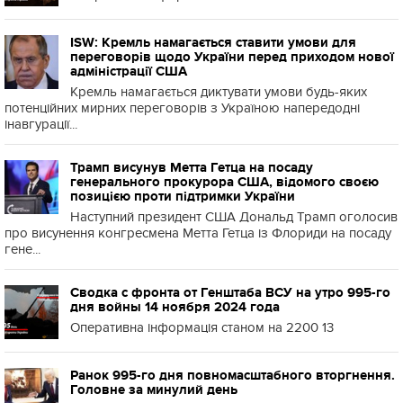
ISW: Кремль намагається ставити умови для
переговорів щодо України перед приходом нової
адміністрації США
Кремль намагається диктувати умови будь-яких
потенційних мирних переговорів з Україною напередодні
інавгурації...
Трамп висунув Метта Гетца на посаду
генерального прокурора США, відомого своєю
позицією проти підтримки України
Наступний президент США Дональд Трамп оголосив
про висунення конгресмена Метта Гетца із Флориди на посаду
гене...
Сводка с фронта от Генштаба ВСУ на утро 995-го
дня войны 14 ноября 2024 года
Оперативна інформація станом на 2200 13
Ранок 995-го дня повномасштабного вторгнення.
Головне за минулий день