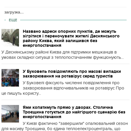
загрузка...
ЕЩЕ
Названо адреси опорних пунктів, де можуть
зігрітися і переночувати жителі Деснянського
району Києва, який залишився без
енергопостачання
У Деснянському районі Києва для підтримки мешканців в
умовах складної ситуації з теплопостачанням функціонують...
У Буковель повідомляють про масові випадки
захворювання на ротавірус серед туристів
У Буковелі фіксують численні повідомлення про
захворювання відпочивальників на ротавірус Про
це пишуть користу...
Ями копатимуть прямо у дворах. Столична
Троєщина готується до найгіршого сценарію без
енергопостачання
У Києві фактично "завершили" опалювальний сезон
для масиву Троєщина, бо єдина теплоелектроцентраль, що