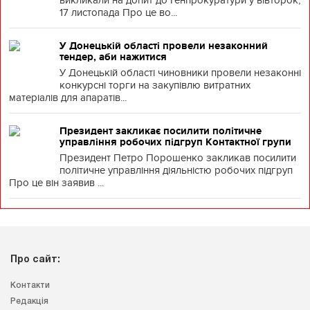
викликали на допит до Генпрокуратури у вівторок,
17 листопада Про це во...
У Донецькій області провели незаконний
тендер, аби нажитися
У Донецькій області чиновники провели незаконні
конкурсні торги на закупівлю витратних
матеріалів для апаратів...
Президент закликає посилити політичне
управління робочих підгруп Контактної групи
Президент Петро Порошенко закликав посилити
політичне управління діяльністю робочих підгруп
Про це він заявив ...
Про сайт:
Контакти
Редакція