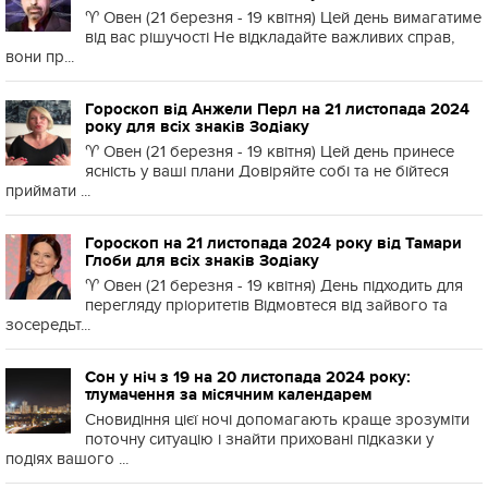
♈️ Овен (21 березня - 19 квітня) Цей день вимагатиме
від вас рішучості Не відкладайте важливих справ,
вони пр...
Гороскоп від Анжели Перл на 21 листопада 2024
року для всіх знаків Зодіаку
♈️ Овен (21 березня - 19 квітня) Цей день принесе
ясність у ваші плани Довіряйте собі та не бійтеся
приймати ...
Гороскоп на 21 листопада 2024 року від Тамари
Глоби для всіх знаків Зодіаку
♈️ Овен (21 березня - 19 квітня) День підходить для
перегляду пріоритетів Відмовтеся від зайвого та
зосередьт...
Сон у ніч з 19 на 20 листопада 2024 року:
тлумачення за місячним календарем
Сновидіння цієї ночі допомагають краще зрозуміти
поточну ситуацію і знайти приховані підказки у
подіях вашого ...