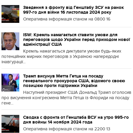
Зведення з фронту від Генштабу ЗСУ на ранок
997-го дня війни 16 листопада 2024 року
Оперативна інформація станом на 0800 16
ISW: Кремль намагається ставити умови для
переговорів щодо України перед приходом нової
адміністрації США
Кремль намагається диктувати умови будь-яких
потенційних мирних переговорів з Україною напередодні
інавгурації...
Трамп висунув Метта Гетца на посаду
генерального прокурора США, відомого своєю
позицією проти підтримки України
Наступний президент США Дональд Трамп оголосив
про висунення конгресмена Метта Гетца із Флориди на посаду
гене...
Сводка с фронта от Генштаба ВСУ на утро 995-го
дня войны 14 ноября 2024 года
Оперативна інформація станом на 2200 13