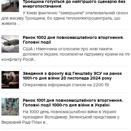
Троєщина готується до найгіршого сценарію без
енергопостачання
У Києві фактично "завершили" опалювальний сезон
для масиву Троєщина, бо єдина теплоелектроцентраль, що
живила ...
Ранок 1002 дня повномасштабного вторгнення.
Головні події
США і Німеччина оголосили про нові пакети
допомоги Україні, посилюючи підтримку країни на тлі
конфлікту Росій...
Зведення з фронту від Генштабу ЗСУ на ранок
1001-го дня війни 20 листопада 2024 року
Оперативна інформація станом на 2200 19
Ранок 1001 дня повномасштабного вторгнення.
Головні події 1000-го дня війни в Україні
На 1000 день повномасштабної війни в Україні
президент Володимир Зеленський представив у
Верховній Раді План в...