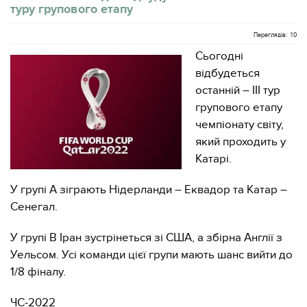
туру групового етапу
Переглядів: 10
Сьогодні
відбудеться
останній – ІІІ тур
групового етапу
чемпіонату світу,
який проходить у
Катарі.
У групі A зіграють Нідерланди – Еквадор та Катар –
Сенегал.
У групі B Іран зустрінеться зі США, а збірна Англії з
Уельсом. Усі команди цієї групи мають шанс вийти до
1/8 фіналу.
ЧС-2022