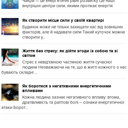
Чакри — це енергетичні рівні розвитку Це наші
внутрішні центри сили, якими протікає енергія
Як створити місце сили у своїй квартирі
Будинок може не тільки захищати нас від зовнішніх
факторів, але й надавати сили Такий куточок можна
створити у...
Життя без стресу: як дійти згоди із собою та зі
світом
Стрес є невід'ємною частиною життя сучасної
людини Незважаючи на те, що в житті кожного з нас
бувають складні ...
Як боротися з негативними енергетичними
впливами
Кожна людина зазнає негативного впливу: втома,
дратівливість та раптові болі – ознаки енергетичної
атаки Борот...