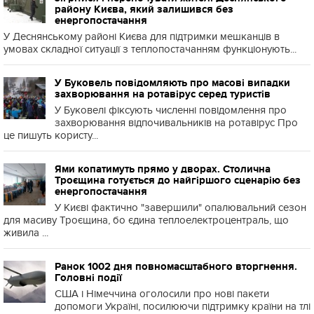
району Києва, який залишився без
енергопостачання
У Деснянському районі Києва для підтримки мешканців в
умовах складної ситуації з теплопостачанням функціонують...
У Буковель повідомляють про масові випадки
захворювання на ротавірус серед туристів
У Буковелі фіксують численні повідомлення про
захворювання відпочивальників на ротавірус Про
це пишуть користу...
Ями копатимуть прямо у дворах. Столична
Троєщина готується до найгіршого сценарію без
енергопостачання
У Києві фактично "завершили" опалювальний сезон
для масиву Троєщина, бо єдина теплоелектроцентраль, що
живила ...
Ранок 1002 дня повномасштабного вторгнення.
Головні події
США і Німеччина оголосили про нові пакети
допомоги Україні, посилюючи підтримку країни на тлі