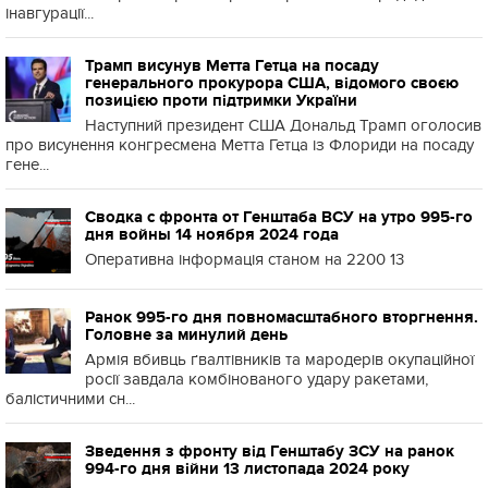
інавгурації...
Трамп висунув Метта Гетца на посаду
генерального прокурора США, відомого своєю
позицією проти підтримки України
Наступний президент США Дональд Трамп оголосив
про висунення конгресмена Метта Гетца із Флориди на посаду
гене...
Сводка с фронта от Генштаба ВСУ на утро 995-го
дня войны 14 ноября 2024 года
Оперативна інформація станом на 2200 13
Ранок 995-го дня повномасштабного вторгнення.
Головне за минулий день
Армія вбивць ґвалтівників та мародерів окупаційної
росії завдала комбінованого удару ракетами,
балістичними сн...
Зведення з фронту від Генштабу ЗСУ на ранок
994-го дня війни 13 листопада 2024 року