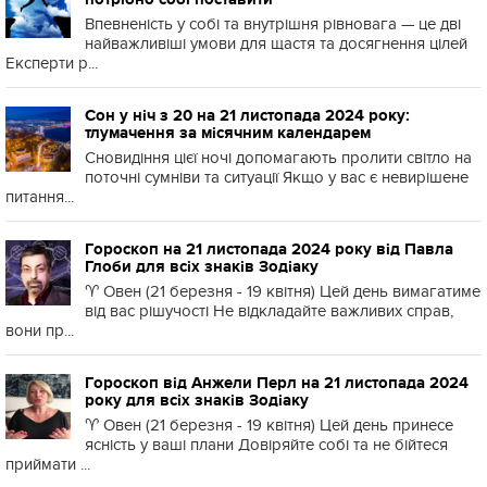
Впевненість у собі та внутрішня рівновага — це дві
найважливіші умови для щастя та досягнення цілей
Експерти р...
Сон у ніч з 20 на 21 листопада 2024 року:
тлумачення за місячним календарем
Сновидіння цієї ночі допомагають пролити світло на
поточні сумніви та ситуації Якщо у вас є невирішене
питання...
Гороскоп на 21 листопада 2024 року від Павла
Глоби для всіх знаків Зодіаку
♈️ Овен (21 березня - 19 квітня) Цей день вимагатиме
від вас рішучості Не відкладайте важливих справ,
вони пр...
Гороскоп від Анжели Перл на 21 листопада 2024
року для всіх знаків Зодіаку
♈️ Овен (21 березня - 19 квітня) Цей день принесе
ясність у ваші плани Довіряйте собі та не бійтеся
приймати ...