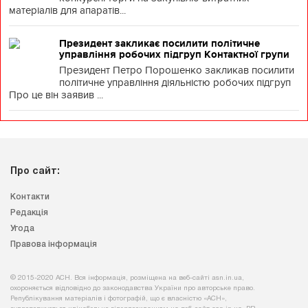
матеріалів для апаратів...
Президент закликає посилити політичне
управління робочих підгруп Контактної групи
Президент Петро Порошенко закликав посилити
політичне управління діяльністю робочих підгруп
Про це він заявив ...
Про сайт:
Контакти
Редакція
Угода
Правова інформація
© 2015-2020 АСН. Вся інформація, розміщена на веб-сайті asn.in.ua,
охороняється відповідно до законодавства України про авторське право.
Републікування матеріалів і фотографій, що є власністю «АСН»,