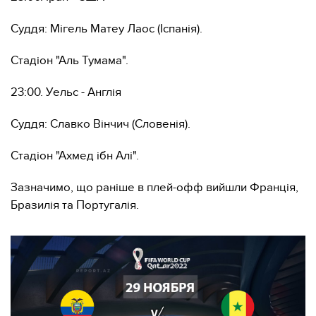
Суддя: Мігель Матеу Лаос (Іспанія).
Стадіон "Аль Тумама".
23:00. Уельс - Англія
Суддя: Славко Вінчич (Словенія).
Стадіон "Ахмед ібн Алі".
Зазначимо, що раніше в плей-офф вийшли Франція,
Бразилія та Португалія.