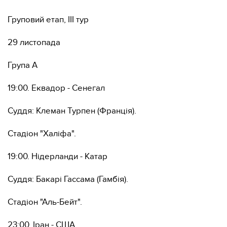
Груповий етап, ІІІ тур
29 листопада
Група А
19:00. Еквадор - Сенегал
Суддя: Клеман Турпен (Франція).
Стадіон "Халіфа".
19:00. Нідерланди - Катар
Суддя: Бакарі Гассама (Гамбія).
Стадіон "Аль-Бейт".
23:00. Іран - США