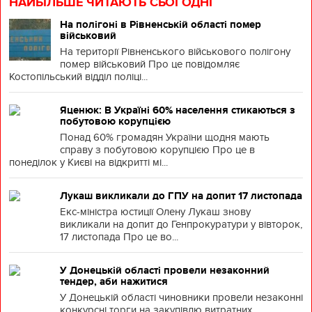
НАЙБІЛЬШЕ ЧИТАЮТЬ СЬОГОДНІ
На полігоні в Рівненській області помер
військовий
На території Рівненського військового полігону
помер військовий Про це повідомляє
Костопільський відділ поліці...
Яценюк: В Україні 60% населення стикаються з
побутовою корупцією
Понад 60% громадян України щодня мають
справу з побутовою корупцією Про це в
понеділок у Києві на відкритті мі...
Лукаш викликали до ГПУ на допит 17 листопада
Екс-міністра юстиції Олену Лукаш знову
викликали на допит до Генпрокуратури у вівторок,
17 листопада Про це во...
У Донецькій області провели незаконний
тендер, аби нажитися
У Донецькій області чиновники провели незаконні
конкурсні торги на закупівлю витратних