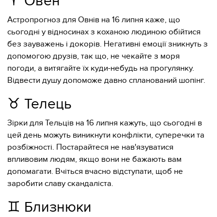
♈️ Овен
Астропрогноз для Овнів на 16 липня каже, що
сьогодні у відносинах з коханою людиною обійтися
без зауважень і докорів. Негативні емоції зникнуть з
допомогою друзів, так що, не чекайте з моря
погоди, а витягайте їх куди-небудь на прогулянку.
Відвести душу допоможе давно спланований шопінг.
♉️ Телець
Зірки для Тельців на 16 липня кажуть, що сьогодні в
цей день можуть виникнути конфлікти, суперечки та
розбіжності. Постарайтеся не нав'язуватися
впливовим людям, якщо вони не бажають вам
допомагати. Вчіться вчасно відступати, щоб не
заробити славу скандаліста.
♊️ Близнюки