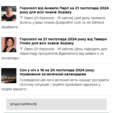
Гороскоп від Анжели Перл на 21 листопада 2024
року для всіх знаків Зодіаку
♈️ Овен (21 березня - 19 квітня) Цей день принесе
ясність у ваші плани Довіряйте собі та не бійтеся
приймати ...
Гороскоп на 21 листопада 2024 року від Тамари
Глоби для всіх знаків Зодіаку
♈️ Овен (21 березня - 19 квітня) День підходить для
перегляду пріоритетів Відмовтеся від зайвого та
зосередьт...
Сон у ніч з 19 на 20 листопада 2024 року:
тлумачення за місячним календарем
Сновидіння цієї ночі допомагають краще зрозуміти
поточну ситуацію і знайти приховані підказки у
подіях вашого ...
БІЛЬШЕ МАТЕРІАЛІВ