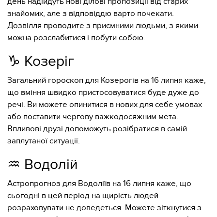
день надійдуть нові ділові пропозиції від старих
знайомих, але з відповіддю варто почекати.
Дозвілля проводите з приємними людьми, з якими
можна розслабитися і побути собою.
♑️ Козеріг
Загальний гороскоп для Козерогів на 16 липня каже,
що вміння швидко пристосовуватися буде дуже до
речі. Ви можете опинитися в нових для себе умовах
або поставити чергову важкодосяжним мета.
Впливові друзі допоможуть розібратися в самій
заплутаної ситуації.
♒️ Водолій
Астропрогноз для Водоліїв на 16 липня каже, що
сьогодні в цей період на щирість людей
розраховувати не доведеться. Можете зіткнутися з