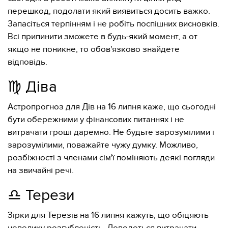
перешкод, подолати який виявиться досить важко.
Запасіться терпінням і не робіть поспішних висновків.
Всі припинити зможете в будь-який момент, а от
якщо не поникне, то обов'язково знайдете
відповідь.
♍️ Діва
Астропрогноз для Дів на 16 липня каже, що сьогодні
бути обережними у фінансових питаннях і не
витрачати гроші даремно. Не будьте зарозумілими і
зарозумілими, поважайте чужу думку. Можливо,
розбіжності з членами сім'ї поміняють деякі погляди
на звичайні речі.
♎️ Терези
Зірки для Терезів на 16 липня кажуть, що обіцяють