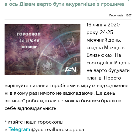
а ось Дівам варто бути акуратніше з грошима
Переглядів: 1267
16 липня 2020
року, 24-25
місячний день,
спадна Місяць в
Близнюках. На
сьогоднішній день
не варто будувати
планів. Просто
вирішуйте питання і проблеми в міру їх надходження,
ні в якому разі нічого не відкладаючи. Це день
активної роботи, коли не можна боятися брати на
себе відповідальність.
Читайте наши гороскопы
в
Telegram
@yourrealhoroscopeua