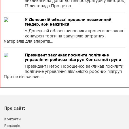
викликали на допит до Генпрокуратури у вівторок,
17 листопада Про це во...
У Донецькій області провели незаконний
тендер, аби нажитися
У Донецькій області чиновники провели незаконні
конкурсні торги на закупівлю витратних
матеріалів для апаратів...
Президент закликає посилити політичне
управління робочих підгруп Контактної групи
Президент Петро Порошенко закликав посилити
політичне управління діяльністю робочих підгруп
Про це він заявив ...
Про сайт:
Контакти
Редакція