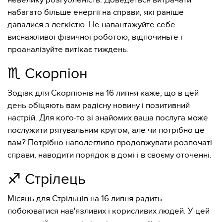
невелику розгубленість. Доведеться витрачати
набагато більше енергії на справи, які раніше
давалися з легкістю. Не навантажуйте себе
виснажливої ​​фізичної роботою, відпочиньте і
проаналізуйте витікає тиждень.
♏️ Скорпіон
Зодіак для Скорпіонів на 16 липня каже, що в цей
день обіцяють вам радісну новину і позитивний
настрій. Для кого-то зі знайомих ваша послуга може
послужити рятувальним кругом, але чи потрібно це
вам? Потрібно наполегливо продовжувати розпочаті
справи, наводити порядок в домі і в своєму оточенні.
♐️ Стрілець
Місяць для Стрільців на 16 липня радить
побоюватися нав'язливих і корисливих людей. У цей