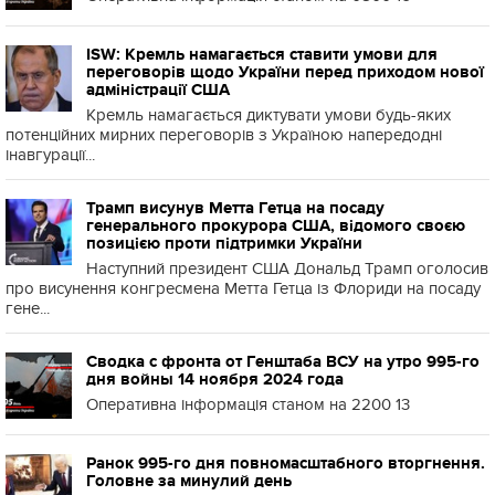
ISW: Кремль намагається ставити умови для
переговорів щодо України перед приходом нової
адміністрації США
Кремль намагається диктувати умови будь-яких
потенційних мирних переговорів з Україною напередодні
інавгурації...
Трамп висунув Метта Гетца на посаду
генерального прокурора США, відомого своєю
позицією проти підтримки України
Наступний президент США Дональд Трамп оголосив
про висунення конгресмена Метта Гетца із Флориди на посаду
гене...
Сводка с фронта от Генштаба ВСУ на утро 995-го
дня войны 14 ноября 2024 года
Оперативна інформація станом на 2200 13
Ранок 995-го дня повномасштабного вторгнення.
Головне за минулий день