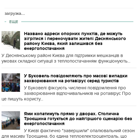
загрузка...
ЕЩЕ
Названо адреси опорних пунктів, де можуть
зігрітися і переночувати жителі Деснянського
району Києва, який залишився без
енергопостачання
У Деснянському районі Києва для підтримки мешканців в
умовах складної ситуації з теплопостачанням функціонують...
У Буковель повідомляють про масові випадки
захворювання на ротавірус серед туристів
У Буковелі фіксують численні повідомлення про
захворювання відпочивальників на ротавірус Про
це пишуть користу...
Ями копатимуть прямо у дворах. Столична
Троєщина готується до найгіршого сценарію без
енергопостачання
У Києві фактично "завершили" опалювальний сезон
для масиву Троєщина, бо єдина теплоелектроцентраль, що