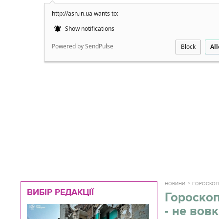
http://asn.in.ua wants to:
Докладно
Show notifications
Powered by SendPulse
Block
Al
НОВИНИ
ГОРОСКОП
ВИБІР РЕДАКЦІЇ
Гороскоп
- не вовк