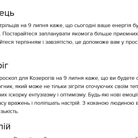
лець
трільців на 9 липня каже, що сьогодні ваше енергія б
 Постарайтеся запланувати якомога більше приємних
йтеся терпінням і завзятістю, це допоможе вам у прос
іг
роскоп для Козерогів на 9 липня каже, що ви будете с
гник, який може не тільки зігріти оточуючих своїм теп
их іскорку ентузіазму і оптимізму. Будь-які нові емоції
су вражень і поліпшать настрій. З коханою людиною в
зькість.
лій