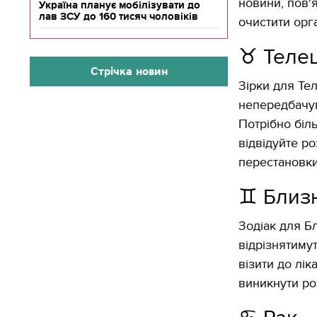
новини, пов'я
Україна планує мобілізувати до
лав ЗСУ до 160 тисяч чоловіків
очистити орг
♉️ Теле
Стрічка новин
Зірки для Тел
непередбачув
Потрібно біл
відвідуйте р
перестановки
♊️ Близ
Зодіак для Б
відрізнятиму
візити до лік
виникнути ро