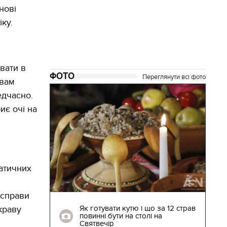
нові
ку.
вати в
ФОТО
Переглянути всі фото
 вам
едчасно.
иє очі на
матичних
 справи
04.01.2018 | 17:16
ють
Як готувати кутю і що за 12 страв
краву
"Сторожова
повинні бути на столі на
Святвечір