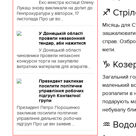
Екс-міністра юстиції Олену
Лукаш знову викликали на допит до
♐️ Стрі
Генпрокуратури у вівторок, 17
листопада Про це во...
Місяць для С
зашкалювати.
У Донецькій області
провели незаконний
справ. Озбро
тендер, аби нажитися
мети.
У Донецькій області
чиновники провели незаконні
конкурсні торги на закупівлю
♑️ Козер
витратних матеріалів для апаратів...
Загальний го
Президент закликає
маленький во
посилити політичне
управління робочих
розпалити в н
підгруп Контактної
групи
подарують ма
Президент Петро Порошенко
небувалу бли
закликав посилити політичне
управління діяльністю робочих
♒️ Водо
підгруп Про це він заявив ...