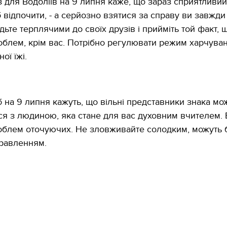
 для Водоліїв на 9 липня каже, що зараз сприятливий
б відпочити, - а серйозно взятися за справу ви завжди
дьте терплячими до своїх друзів і прийміть той факт, щ
облем, крім вас. Потрібно регулювати режим харчуван
ої їжі.
б на 9 липня кажуть, що вільні представники знака мо
я з людиною, яка стане для вас духовним вчителем. 
облем оточуючих. Не зловживайте солодким, можуть 
равленням.