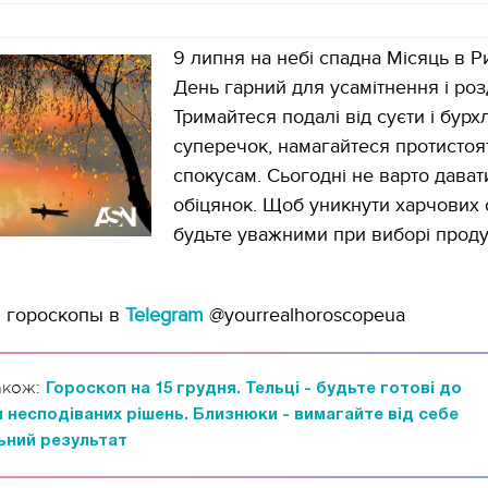
9 липня на небі спадна Місяць в Р
День гарний для усамітнення і роз
Тримайтеся подалі від суєти і бурх
суперечок, намагайтеся протистоя
спокусам. Сьогодні не варто дават
обіцянок. Щоб уникнути харчових 
будьте уважними при виборі проду
и гороскопы в
Telegram
@yourrealhoroscopeua
акож:
Гороскоп на 15 грудня. Тельці - будьте готові до
 несподіваних рішень. Близнюки - вимагайте від себе
ьний результат