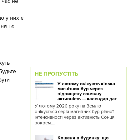
 час не
о у них є
ня і є
жуть
Будьте
НЕ ПРОПУСТІТЬ
бути
У лютому очікують кілька
магнітних бур через
підвищену сонячну
активність — календар дат
У лютому 2026 року на Землю
очікується серія магнітних бур різної
інтенсивності через активність Сонця,
зокрем....
Кошеня в будинку: що