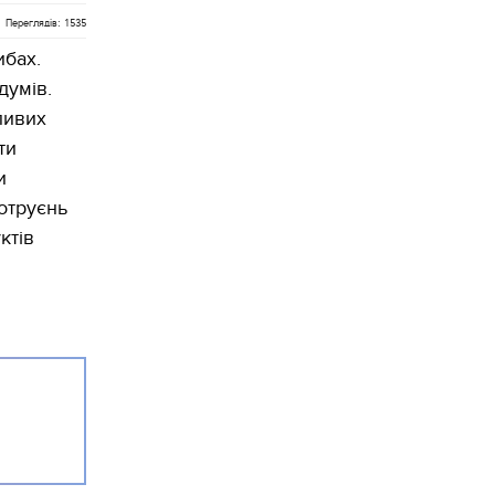
Переглядів: 1535
ибах.
думів.
ливих
ти
и
отруєнь
ктів