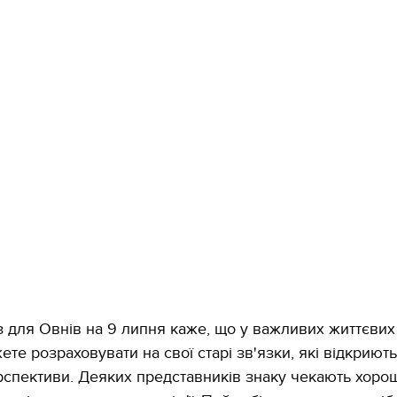
 для Овнів на 9 липня каже, що у важливих життєвих
те розраховувати на свої старі зв'язки, які відкриют
рспективи. Деяких представників знаку чекають хоро