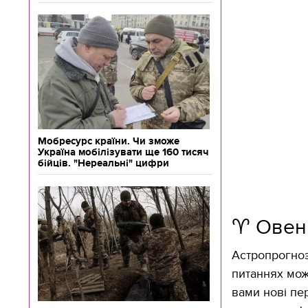
Мобресурс країни. Чи зможе
Україна мобілізувати ще 160 тисяч
бійців. "Нереальні" цифри
♈️ Овен
Астропрогноз
питаннях може
вами нові пе