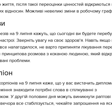
 життя, після такої переоцінки цінностей відкриються 
их відносин. Можливі невеликі зміни в робочому графі
зи
резів на 9 липня кажуть, що сьогодні ви будете перебу
астрої. Зверніть увагу на своє здоров'я. Навіть якщо
 все налагодилося, не варто припиняти лікування пер
 принципова розмова з коханою людиною, який відкр
вані проблеми.
піон
корпіонів на 9 липня каже, що у вас вистачить дипло
вміння знаходити потрібні слова в спілкуванні з
ком. У другій половині дня можуть виникнути раптові
11.10.2017 | 16:22
Часи Русі: як вигляда
о вечора все стабілізується, чекайте запрошення на яс
декорації до фільму 
застава"