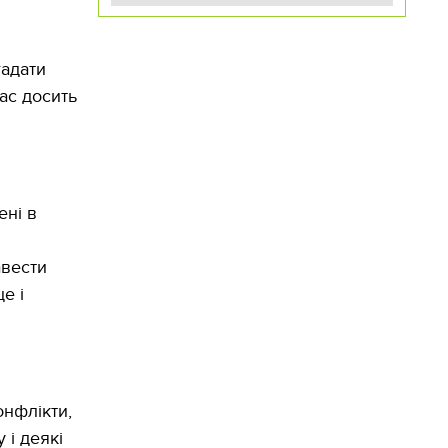
гадати
ас досить
ені в
авести
е і
онфлікти,
і деякі