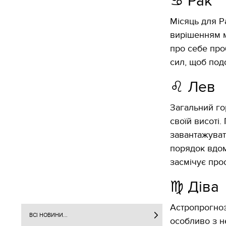
♋️ Рак
Місяць для Р
вирішенням м
про себе про
сил, щоб подо
♌️ Лев
Загальний го
своїй висоті.
завантажуват
порядок вдом
засмічує прос
♍️ Діва
Астропрогноз 
ВСІ НОВИНИ...
особливо з н