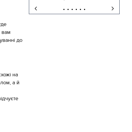
уде
 вам
уванні до
хожі на
лом, а й
ідчуєте