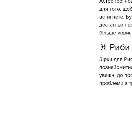
Астропрогноз
для того, що
встигнете. Бу
достатньо пр
більше корисн
♓️ Риби
Зірки для Ри
познайомитис
уважні до пр
проблеми з т