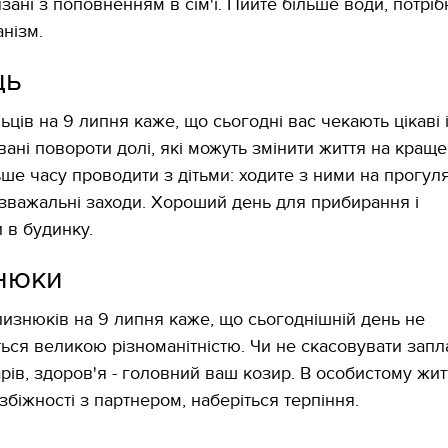
зані з поповненням в сім'ї. Пийте більше води, потріб
анізм.
ць
ьців на 9 липня каже, що сьогодні вас чекають цікаві 
ані повороти долі, які можуть змінити життя на краще
ьше часу проводити з дітьми: ходите з ними на прогул
озважальні заходи. Хороший день для прибирання і
 в будинку.
нюки
лизнюків на 9 липня каже, що сьогоднішній день не
ться великою різноманітністю. Чи не скасовувати запл
арів, здоров'я - головний ваш козир. В особистому жит
збіжності з партнером, наберіться терпіння.