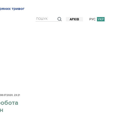
ряних тривог
рв`ю
Блоги
Думки
Фото/Відео
Прогноз погоди
РУС
УКР
АРХІВ
08.07.2020, 23:21
робота
он