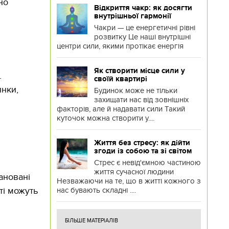
но
Відкриття чакр: як досягти
внутрішньої гармонії
Чакри — це енергетичні рівні
розвитку Це наші внутрішні
центри сили, якими протікає енергія
і
Як створити місце сили у
.
своїй квартирі
янки,
Будинок може не тільки
захищати нас від зовнішніх
факторів, але й надавати сили Такий
куточок можна створити у....
Життя без стресу: як дійти
згоди із собою та зі світом
Стрес є невід'ємною частиною
життя сучасної людини
ановані
Незважаючи на те, що в житті кожного з
ті можуть
нас бувають складні ....
БІЛЬШЕ МАТЕРІАЛІВ