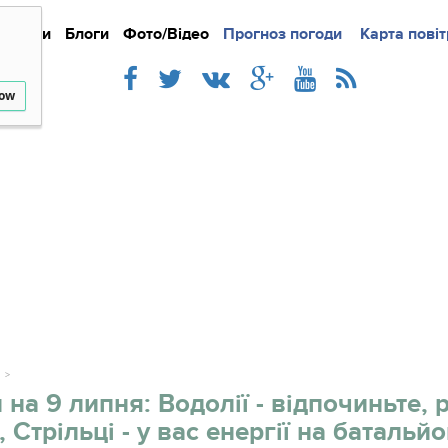
Новини
Блоги
Фото/Відео
Прогноз погоди
Докладно
Новини
Карта повіт
Iнте
low
 на 9 липня: Водолії - відпочиньте, 
, Стрільці - у вас енергії на батальй