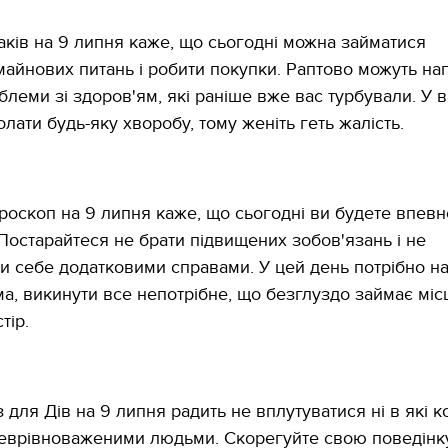
аків на 9 липня каже, що сьогодні можна займатися
айнових питань і робити покупки. Раптово можуть на
блеми зі здоров'ям, які раніше вже вас турбували. У в
лати будь-яку хворобу, тому женіть геть жалість.
роскоп на 9 липня каже, що сьогодні ви будете впевн
 Постарайтеся не брати підвищених зобов'язань і не
и себе додатковими справами. У цей день потрібно н
а, викинути все непотрібне, що безглуздо займає місц
тір.
для Дів на 9 липня радить не вплутуватися ні в які к
еврівноваженими людьми. Скорегуйте свою поведінку 