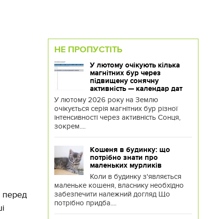
НЕ ПРОПУСТІТЬ
У лютому очікують кілька
магнітних бур через
підвищену сонячну
активність — календар дат
У лютому 2026 року на Землю
очікується серія магнітних бур різної
інтенсивності через активність Сонця,
зокрем....
Кошеня в будинку: що
потрібно знати про
маленьких мурликів
Коли в будинку з'являється
маленьке кошеня, власнику необхідно
ь перед
забезпечити належний догляд Що
потрібно придба....
ші