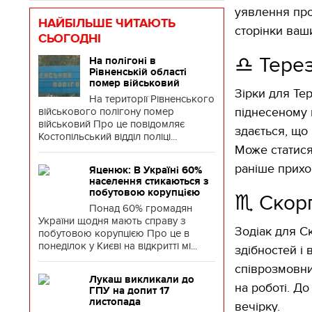
уявлення про
НАЙБІЛЬШЕ ЧИТАЮТЬ
сторінки ваш
СЬОГОДНІ
♎️ Тере
На полігоні в
Рівненській області
помер військовий
Зірки для Те
На території Рівненського
військового полігону помер
піднесеному н
військовий Про це повідомляє
здається, що
Костопільський відділ поліці...
Може статися
раніше прихо
Яценюк: В Україні 60%
населення стикаються з
побутовою корупцією
♏️ Скор
Понад 60% громадян
України щодня мають справу з
Зодіак для С
побутовою корупцією Про це в
понеділок у Києві на відкритті мі...
здібностей і 
співрозмовни
Лукаш викликали до
на роботі. Д
ГПУ на допит 17
листопада
вечірку.