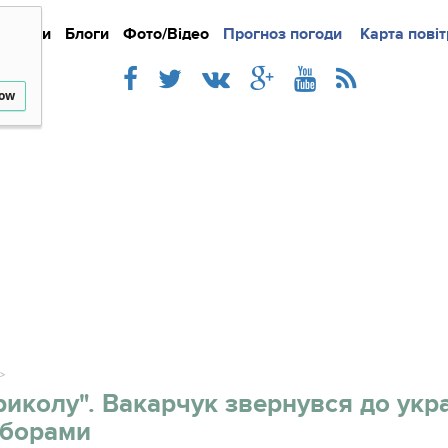
Новини
Блоги
Фото/Відео
Прогноз погоди
Докладно
Новини
Карта повіт
Iнте
low
риколу". Вакарчук звернувся до укра
иборами