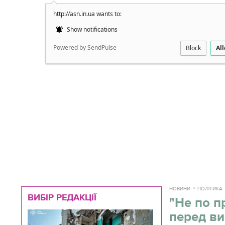
http://asn.in.ua wants to:
Докладно
Show notifications
Powered by SendPulse
Block
Al
НОВИНИ
ПОЛІТИКА
ВИБІР РЕДАКЦІЇ
"Не по п
перед в