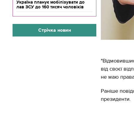
Україна планує мобілізувати до
лав ЗСУ до 160 тисяч чоловіків
Стрічка новин
"Відмовившис
від своєї від
не маю права
Раніше повід
президенти.