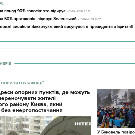
Ж.
 понад 90% голосів: хто лідирує
- 01-04-2019 20:11
а 50% протоколів: лідирує Зеленський
- 01-04-2019 10:12
мережі висміяли Вакарчука, який висунувся в президенти з Британії
НЕРІВ
 НОВИНИ І ПУБЛІКАЦІЇ
реси опорних пунктів, де можуть
і переночувати жителі
го району Києва, який
 без енергопостачання
11.10.2017 | 16:22
Часи Русі: як вигляда
декорації до фільму 
У Буковель повід
застава"