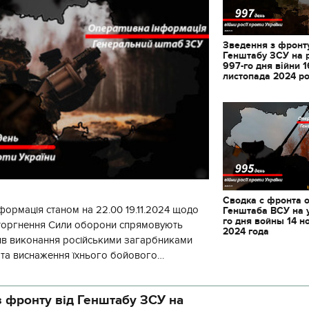
Зведення з фронту
Генштабу ЗСУ на 
997-го дня війни 1
листопада 2024 р
Сводка с фронта 
формація станом на 22.00 19.11.2024 щодо
Генштаба ВСУ на 
го дня войны 14 н
вторгнення Сили оборони спрямовують
2024 года
ив виконання російськими загарбниками
у та виснаження їхнього бойового
початку доби відбулося 130 бойових
 фронту від Генштабу ЗСУ на