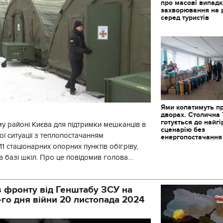
про масові випад
захворювання на 
серед туристів
Ями копатимуть п
дворах. Столична
готується до найг
у районі Києва для підтримки мешканців в
сценарію без
ї ситуації з теплопостачанням
енергопостачання
1 стаціонарних опорних пунктів обігріву,
а базі шкіл. Про це повідомив голова
йонної в місті Києві державної ад
 фронту від Генштабу ЗСУ на
-го дня війни 20 листопада 2024