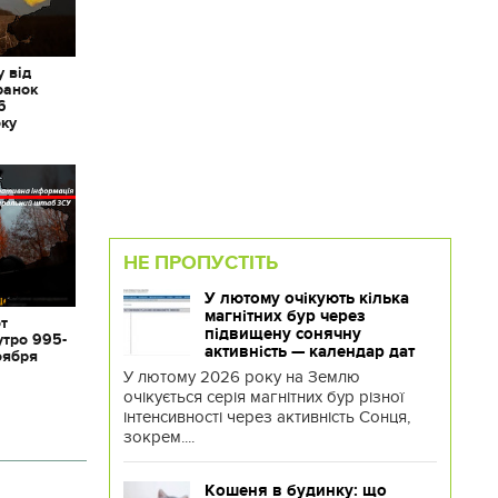
 від
ранок
6
оку
НЕ ПРОПУСТІТЬ
У лютому очікують кілька
магнітних бур через
от
підвищену сонячну
утро 995-
активність — календар дат
оября
У лютому 2026 року на Землю
очікується серія магнітних бур різної
інтенсивності через активність Сонця,
зокрем....
Кошеня в будинку: що