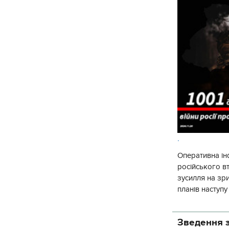
.
Оперативна ін
російського 
зусилля на зр
планів наступ
потенціалу. З 
Зведення з