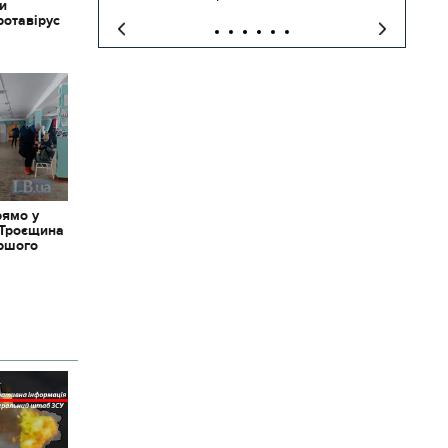
ки
ротавірус
рямо у
 Троєщина
іршого