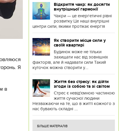
Відкриття чакр: як досягти
внутрішньої гармонії
Чакри — це енергетичні рівні
розвитку Це наші внутрішні
центри сили, якими протікає енергія
Як створити місце сили у
своїй квартирі
Будинок може не тільки
захищати нас від зовнішніх
дмовляюся
факторів, але й надавати сили Такий
торонь. Я
куточок можна створити у....
Життя без стресу: як дійти
згоди із собою та зі світом
м в
Стрес є невід'ємною частиною
життя сучасної людини
Незважаючи на те, що в житті кожного з
нас бувають складні ....
БІЛЬШЕ МАТЕРІАЛІВ