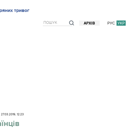
ряних тривог
рв`ю
Блоги
Думки
Фото/Відео
Прогноз погоди
РУС
УКР
АРХІВ
27.03.2019, 12:23
їнців