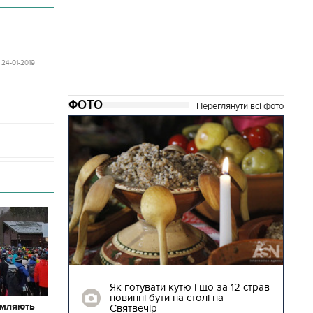
- 24-01-2019
ФОТО
Переглянути всі фото
04.01.2018 | 17:16
ють
Як готувати кутю і що за 12 страв
"Сторожова
повинні бути на столі на
омляють
Святвечір