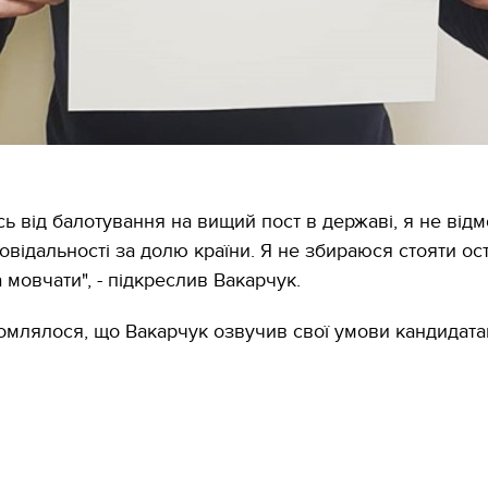
ь від балотування на вищий пост в державі, я не ві
повідальності за долю країни. Я не збираюся стояти ос
 мовчати", - підкреслив Вакарчук.
омлялося, що Вакарчук озвучив свої умови кандидата