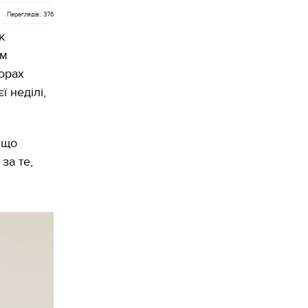
Переглядів: 376
к
ям
орах
ї неділі,
 що
за те,