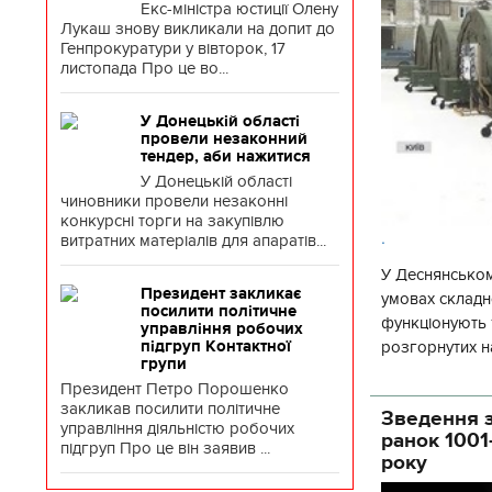
Екс-міністра юстиції Олену
Лукаш знову викликали на допит до
Генпрокуратури у вівторок, 17
листопада Про це во...
У Донецькій області
провели незаконний
тендер, аби нажитися
У Донецькій області
чиновники провели незаконні
конкурсні торги на закупівлю
.
витратних матеріалів для апаратів...
У Деснянськом
Президент закликає
умовах складно
посилити політичне
функціонують 1
управління робочих
розгорнутих н
підгруп Контактної
групи
Деснянської ра
Президент Петро Порошенко
закликав посилити політичне
Зведення з
управління діяльністю робочих
ранок 1001
підгруп Про це він заявив ...
року