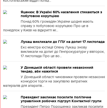
Костопільський відділ поліці...
Яценюк: В Україні 60% населення стикаються з
побутовою корупцією
Понад 60% громадян України щодня мають
справу з побутовою корупцією Про це в
понеділок у Києві на відкритті мі...
Лукаш викликали до ГПУ на допит 17 листопада
Екс-міністра юстиції Олену Лукаш знову
викликали на допит до Генпрокуратури у вівторок,
17 листопада Про це во...
У Донецькій області провели незаконний
тендер, аби нажитися
У Донецькій області чиновники провели незаконні
конкурсні торги на закупівлю витратних
матеріалів для апаратів...
Президент закликає посилити політичне
управління робочих підгруп Контактної групи
Президент Петро Порошенко закликав посилити