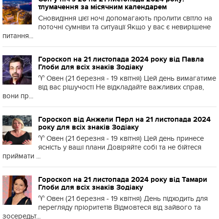
тлумачення за місячним календарем
Сновидіння цієї ночі допомагають пролити світло на
поточні сумніви та ситуації Якщо у вас є невирішене
питання...
Гороскоп на 21 листопада 2024 року від Павла
Глоби для всіх знаків Зодіаку
♈️ Овен (21 березня - 19 квітня) Цей день вимагатиме
від вас рішучості Не відкладайте важливих справ,
вони пр...
Гороскоп від Анжели Перл на 21 листопада 2024
року для всіх знаків Зодіаку
♈️ Овен (21 березня - 19 квітня) Цей день принесе
ясність у ваші плани Довіряйте собі та не бійтеся
приймати ...
Гороскоп на 21 листопада 2024 року від Тамари
Глоби для всіх знаків Зодіаку
♈️ Овен (21 березня - 19 квітня) День підходить для
перегляду пріоритетів Відмовтеся від зайвого та
зосередьт...