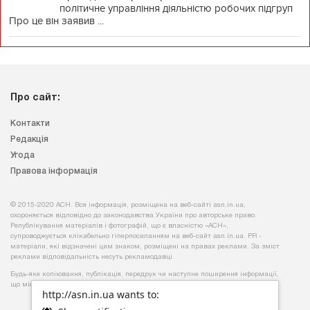
політичне управління діяльністю робочих підгруп
Про це він заявив ...
Про сайт:
Контакти
Редакція
Угода
Правова інформація
© 2015-2020 АСН. Вся інформація, розміщена на веб-сайті asn.in.ua,
охороняється відповідно до законодавства України про авторське право.
Републікування матеріалів і фотографій, що є власністю «АСН»,
супроводжується клікабельно гіперпосиланням на веб-сайт asn.іn.ua. PR -
матеріали, які відзначені цим знаком, розміщені на правах реклами. За зміст
реклами відповідальність несуть рекламодавці.
Будь-яке копiювання, публiкацiя, передрук чи наступне поширення iнформацiї,
що мiстить посилання на
«Iнтерфакс-Україна»
, суворо забороняється.
http://asn.in.ua wants to: