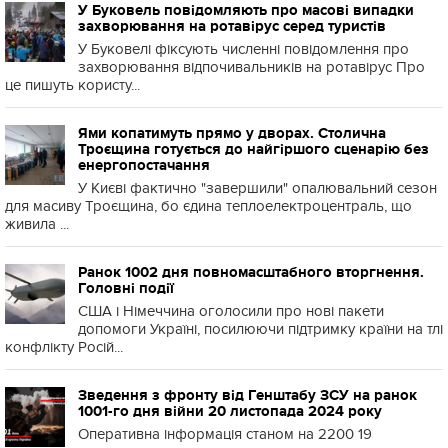
У Буковель повідомляють про масові випадки
захворювання на ротавірус серед туристів
У Буковелі фіксують численні повідомлення про
захворювання відпочивальників на ротавірус Про
це пишуть користу...
Ями копатимуть прямо у дворах. Столична
Троєщина готується до найгіршого сценарію без
енергопостачання
У Києві фактично "завершили" опалювальний сезон
для масиву Троєщина, бо єдина теплоелектроцентраль, що
живила ...
Ранок 1002 дня повномасштабного вторгнення.
Головні події
США і Німеччина оголосили про нові пакети
допомоги Україні, посилюючи підтримку країни на тлі
конфлікту Росій...
Зведення з фронту від Генштабу ЗСУ на ранок
1001-го дня війни 20 листопада 2024 року
Оперативна інформація станом на 2200 19