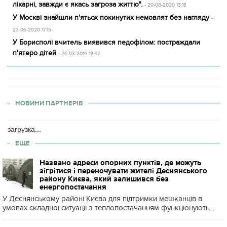
лікарні, завжди є якась загроза життю".
- 20-08-2020 13:18
У Москві знайшли п'ятьох покинутих немовлят без нагляду
-
23-06-2020 17:15
У Борисполі вчитель виявився педофілом: постраждали
п'ятеро дітей
- 26-03-2019 19:47
НОВИНИ ПАРТНЕРІВ
загрузка...
ЕЩЕ
Названо адреси опорних пунктів, де можуть
зігрітися і переночувати жителі Деснянського
району Києва, який залишився без
енергопостачання
У Деснянському районі Києва для підтримки мешканців в
умовах складної ситуації з теплопостачанням функціонують...