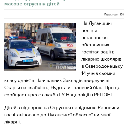
масове отруєння дітей
Переглядів: 328
На Луганщині
поліція
встановлює
обставинних
госпіталізації в
лікарню школярів:
в Сєвєродонецьку
14 учнів сьомий
класу однієї з Навчальних Закладів звернули зі
Скарги на слабкість, Нудота и головний біль. Про це
сообщает пресс-служба ГУ Нацполіціі в РЕГІОНІ.
Дітей з підозрою на Отруєння невідомою Речовини
госпіталізовано до Луганської обласної дитячої
лікарні.