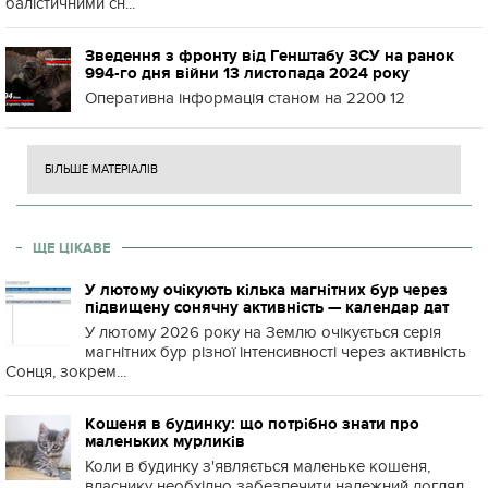
балістичними сн...
Зведення з фронту від Генштабу ЗСУ на ранок
994-го дня війни 13 листопада 2024 року
Оперативна інформація станом на 2200 12
БІЛЬШЕ МАТЕРІАЛІВ
ЩЕ ЦІКАВЕ
У лютому очікують кілька магнітних бур через
підвищену сонячну активність — календар дат
У лютому 2026 року на Землю очікується серія
магнітних бур різної інтенсивності через активність
Сонця, зокрем...
Кошеня в будинку: що потрібно знати про
маленьких мурликів
Коли в будинку з'являється маленьке кошеня,
власнику необхідно забезпечити належний догляд