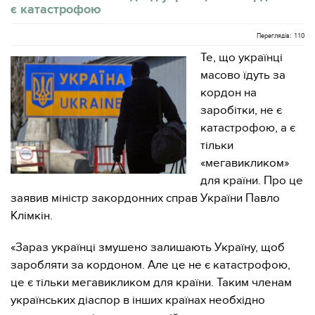
є катастрофою
Переглядів: 110
Те, що українці
масово їдуть за
кордон на
заробітки, не є
катастрофою, а є
тільки
«мегавикликом»
для країни. Про це
заявив міністр закордонних справ України Павло
Клімкін.
«Зараз українці змушено залишають Україну, щоб
заробляти за кордоном. Але це не є катастрофою,
це є тільки мегавикликом для країни. Таким членам
українських діаспор в інших країнах необхідно