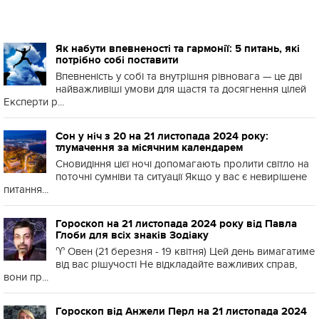
Як набути впевненості та гармонії: 5 питань, які
потрібно собі поставити
Впевненість у собі та внутрішня рівновага — це дві
найважливіші умови для щастя та досягнення цілей
Експерти р...
Сон у ніч з 20 на 21 листопада 2024 року:
тлумачення за місячним календарем
Сновидіння цієї ночі допомагають пролити світло на
поточні сумніви та ситуації Якщо у вас є невирішене
питання...
Гороскоп на 21 листопада 2024 року від Павла
Глоби для всіх знаків Зодіаку
♈️ Овен (21 березня - 19 квітня) Цей день вимагатиме
від вас рішучості Не відкладайте важливих справ,
вони пр...
Гороскоп від Анжели Перл на 21 листопада 2024