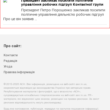
Президент закликає посилити політичне
управління робочих підгруп Контактної групи
Президент Петро Порошенко закликав посилити
політичне управління діяльністю робочих підгруп
Про це він заявив ...
Про сайт:
Контакти
Редакція
Угода
Правова інформація
© 2015-2020 АСН. Вся інформація, розміщена на веб-сайті asn.in.ua,
охороняється відповідно до законодавства України про авторське право.
Републікування матеріалів і фотографій, що є власністю «АСН»,
супроводжується клікабельно гіперпосиланням на веб-сайт asn.іn.ua. PR -
матеріали, які відзначені цим знаком, розміщені на правах реклами. За зміст
реклами відповідальність несуть рекламодавці.
Будь-яке копiювання, публiкацiя, передрук чи наступне поширення iнформацiї,