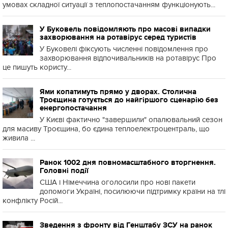
умовах складної ситуації з теплопостачанням функціонують...
У Буковель повідомляють про масові випадки
захворювання на ротавірус серед туристів
У Буковелі фіксують численні повідомлення про
захворювання відпочивальників на ротавірус Про
це пишуть користу...
Ями копатимуть прямо у дворах. Столична
Троєщина готується до найгіршого сценарію без
енергопостачання
У Києві фактично "завершили" опалювальний сезон
для масиву Троєщина, бо єдина теплоелектроцентраль, що
живила ...
Ранок 1002 дня повномасштабного вторгнення.
Головні події
США і Німеччина оголосили про нові пакети
допомоги Україні, посилюючи підтримку країни на тлі
конфлікту Росій...
Зведення з фронту від Генштабу ЗСУ на ранок