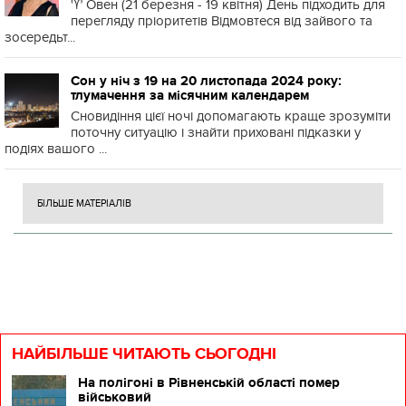
♈️ Овен (21 березня - 19 квітня) День підходить для
перегляду пріоритетів Відмовтеся від зайвого та
зосередьт...
Сон у ніч з 19 на 20 листопада 2024 року:
тлумачення за місячним календарем
Сновидіння цієї ночі допомагають краще зрозуміти
поточну ситуацію і знайти приховані підказки у
подіях вашого ...
БІЛЬШЕ МАТЕРІАЛІВ
НАЙБІЛЬШЕ ЧИТАЮТЬ СЬОГОДНІ
На полігоні в Рівненській області помер
військовий