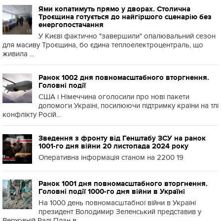
Ями копатимуть прямо у дворах. Столична
Троєщина готується до найгіршого сценарію без
енергопостачання
У Києві фактично "завершили" опалювальний сезон
для масиву Троєщина, бо єдина теплоелектроцентраль, що
живила ...
Ранок 1002 дня повномасштабного вторгнення.
Головні події
США і Німеччина оголосили про нові пакети
допомоги Україні, посилюючи підтримку країни на тлі
конфлікту Росій...
Зведення з фронту від Генштабу ЗСУ на ранок
1001-го дня війни 20 листопада 2024 року
Оперативна інформація станом на 2200 19
Ранок 1001 дня повномасштабного вторгнення.
Головні події 1000-го дня війни в Україні
На 1000 день повномасштабної війни в Україні
президент Володимир Зеленський представив у
Верховній Раді План в...