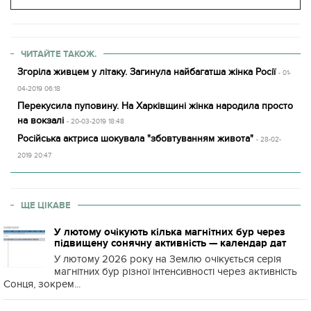
ЧИТАЙТЕ ТАКОЖ.
Згоріла живцем у літаку. Загинула найбагатша жінка Росії
- 01-
04-2019 06:18
Перекусила пуповину. На Харківщині жінка народила просто
на вокзалі
- 20-03-2019 18:48
Російська актриса шокувала "збовтуванням живота"
- 28-02-
2019 20:47
ЩЕ ЦІКАВЕ
У лютому очікують кілька магнітних бур через
підвищену сонячну активність — календар дат
У лютому 2026 року на Землю очікується серія
магнітних бур різної інтенсивності через активність
Сонця, зокрем...