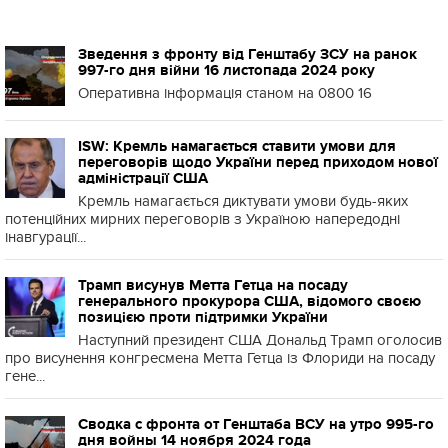
Зведення з фронту від Генштабу ЗСУ на ранок
997-го дня війни 16 листопада 2024 року
Оперативна інформація станом на 0800 16
ISW: Кремль намагається ставити умови для
переговорів щодо України перед приходом нової
адміністрації США
Кремль намагається диктувати умови будь-яких
потенційних мирних переговорів з Україною напередодні
інавгурації...
Трамп висунув Метта Гетца на посаду
генерального прокурора США, відомого своєю
позицією проти підтримки України
Наступний президент США Дональд Трамп оголосив
про висунення конгресмена Метта Гетца із Флориди на посаду
гене...
Сводка с фронта от Генштаба ВСУ на утро 995-го
дня войны 14 ноября 2024 года