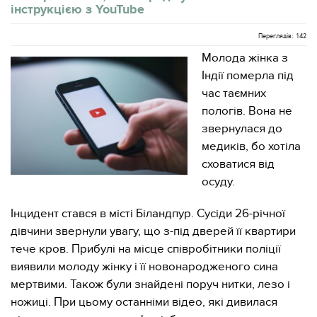
інструкцією з YouTube
Переглядів: 142
Молода жінка з
Індії померла під
час таємних
пологів. Вона не
звернулася до
медиків, бо хотіла
сховатися від
осуду.
Інцидент стався в місті Біландпур. Сусіди 26-річної
дівчини звернули увагу, що з-під дверей її квартири
тече кров. Прибулі на місце співробітники поліції
виявили молоду жінку і її новонародженого сина
мертвими. Також були знайдені поруч нитки, лезо і
ножиці. При цьому останніми відео, які дивилася