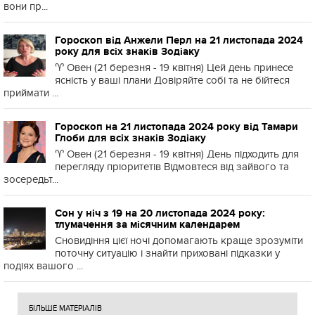
вони пр...
Гороскоп від Анжели Перл на 21 листопада 2024
року для всіх знаків Зодіаку
♈️ Овен (21 березня - 19 квітня) Цей день принесе
ясність у ваші плани Довіряйте собі та не бійтеся
приймати ...
Гороскоп на 21 листопада 2024 року від Тамари
Глоби для всіх знаків Зодіаку
♈️ Овен (21 березня - 19 квітня) День підходить для
перегляду пріоритетів Відмовтеся від зайвого та
зосередьт...
Сон у ніч з 19 на 20 листопада 2024 року:
тлумачення за місячним календарем
Сновидіння цієї ночі допомагають краще зрозуміти
поточну ситуацію і знайти приховані підказки у
подіях вашого ...
БІЛЬШЕ МАТЕРІАЛІВ