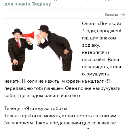
для знаків Зодіаку
Переглядів: 148
Овен - «Почекай»
Люди, народжені
під цим знаком
зодіаку,
нетерплячі і
неспокійні. Вони
ненавидять, коли
їх змушують
чекати. Ніколи не кажіть їм фрази на кшталт «Я
передзвоню тобі пізніше». Овен почне накручувати
себе, і це згодом ранить його его.
Телець - «Я стежу за тобою»
Тельці терпіти не можуть, коли стежать за кожним
їхнім кроком. Також представники цього знака не