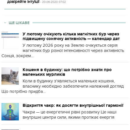
довіряйте інтуїції
- 20-06-2020 07:02
ЩЕ ЦІКАВЕ
У лютому очікують кілька магнітних бур через
підвищену сонячну активність — календар дат
У лютому 2026 року на Землю очікується серія
магнітних бур різної інтенсивності через активність
Сонця, зокрем...
Кошеня в будинку: що потрібно знати про
маленьких мурликів
Коли в будинку з'являється маленьке кошеня,
власнику необхідно забезпечити належний догляд
Що потрібно придба...
Відкриття чакр: як досягти внутрішньої гармонії
Чакри — це енергетичні рівні розвитку Це наші
внутрішні центри сили, якими протікає енергія