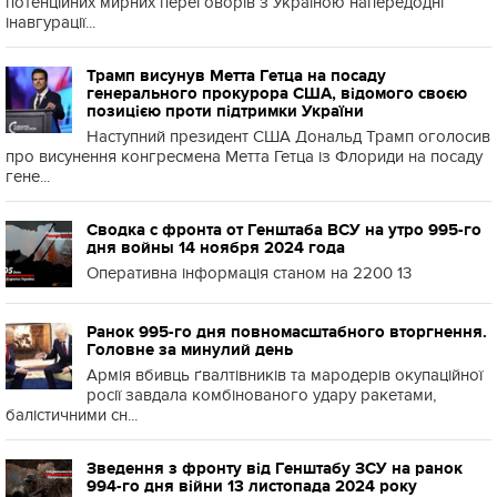
потенційних мирних переговорів з Україною напередодні
інавгурації...
Трамп висунув Метта Гетца на посаду
генерального прокурора США, відомого своєю
позицією проти підтримки України
Наступний президент США Дональд Трамп оголосив
про висунення конгресмена Метта Гетца із Флориди на посаду
гене...
Сводка с фронта от Генштаба ВСУ на утро 995-го
дня войны 14 ноября 2024 года
Оперативна інформація станом на 2200 13
Ранок 995-го дня повномасштабного вторгнення.
Головне за минулий день
Армія вбивць ґвалтівників та мародерів окупаційної
росії завдала комбінованого удару ракетами,
балістичними сн...
Зведення з фронту від Генштабу ЗСУ на ранок
994-го дня війни 13 листопада 2024 року