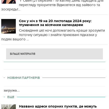
♈️ Овен (21 березня - 19 квітня) День підходить для
перегляду пріоритетів Відмовтеся від зайвого та
зосередьт...
Сон у ніч з 19 на 20 листопада 2024 року:
тлумачення за місячним календарем
Сновидіння цієї ночі допомагають краще зрозуміти
поточну ситуацію і знайти приховані підказки у
подіях вашого ...
БІЛЬШЕ МАТЕРІАЛІВ
НОВИНИ ПАРТНЕРІВ
загрузка...
ЕЩЕ
Названо адреси опорних пунктів, де можуть