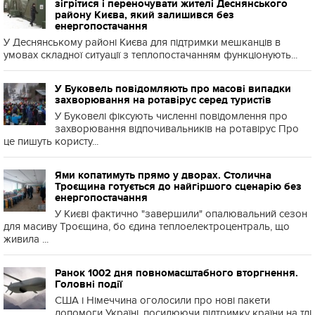
зігрітися і переночувати жителі Деснянського
району Києва, який залишився без
енергопостачання
У Деснянському районі Києва для підтримки мешканців в
умовах складної ситуації з теплопостачанням функціонують...
У Буковель повідомляють про масові випадки
захворювання на ротавірус серед туристів
У Буковелі фіксують численні повідомлення про
захворювання відпочивальників на ротавірус Про
це пишуть користу...
Ями копатимуть прямо у дворах. Столична
Троєщина готується до найгіршого сценарію без
енергопостачання
У Києві фактично "завершили" опалювальний сезон
для масиву Троєщина, бо єдина теплоелектроцентраль, що
живила ...
Ранок 1002 дня повномасштабного вторгнення.
Головні події
США і Німеччина оголосили про нові пакети
допомоги Україні, посилюючи підтримку країни на тлі