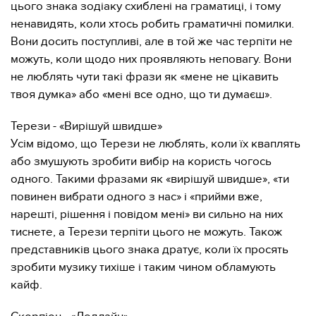
цього знака зодіаку схиблені на граматиці, і тому
ненавидять, коли хтось робить граматичні помилки.
Вони досить поступливі, але в той же час терпіти не
можуть, коли щодо них проявляють неповагу. Вони
не люблять чути такі фрази як «мене не цікавить
твоя думка» або «мені все одно, що ти думаєш».
Терези - «Вирішуй швидше»
Усім відомо, що Терези не люблять, коли їх кваплять
або змушують зробити вибір на користь чогось
одного. Такими фразами як «вирішуй швидше», «ти
повинен вибрати одного з нас» і «прийми вже,
нарешті, рішення і повідом мені» ви сильно на них
тиснете, а Терези терпіти цього не можуть. Також
представників цього знака дратує, коли їх просять
зробити музику тихіше і таким чином обламують
кайф.