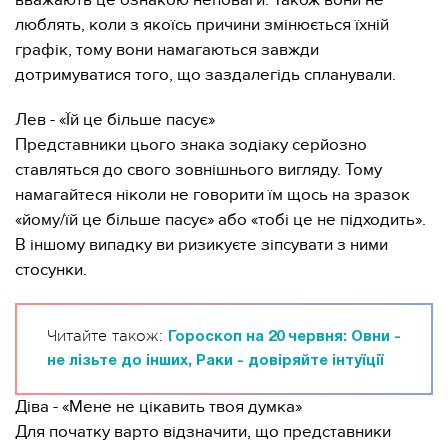
вважають це ознакою неповаги. Також вони не
люблять, коли з якоїсь причини змінюється їхній
графік, тому вони намагаються завжди
дотримуватися того, що заздалегідь спланували.
Лев - «Їй це більше пасує»
Представники цього знака зодіаку серйозно
ставляться до свого зовнішнього вигляду. Тому
намагайтеся ніколи не говорити їм щось на зразок
«йому/їй це більше пасує» або «тобі це не підходить».
В іншому випадку ви ризикуєте зіпсувати з ними
стосунки.
Читайте також:
Гороскоп на 20 червня: Овни -
не лізьте до інших, Раки - довіряйте інтуїції
Діва - «Мене не цікавить твоя думка»
Для початку варто відзначити, що представники