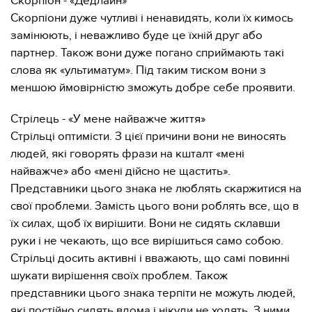
Скорпіон - «Дедлайн»
Скорпіони дуже чутливі і ненавидять, коли їх кимось
замінюють, і неважливо буде це їхній друг або
партнер. Також вони дуже погано сприймають такі
слова як «ультиматум». Під таким тиском вони з
меншою ймовірністю зможуть добре себе проявити.
Стрілець - «У мене найважче життя»
Стрільці оптимісти. З цієї причини вони не виносять
людей, які говорять фрази на кшталт «мені
найважче» або «мені дійсно не щастить».
Представники цього знака не люблять скаржитися на
свої проблеми. Замість цього вони роблять все, що в
їх силах, щоб їх вирішити. Вони не сидять склавши
руки і не чекають, що все вирішиться само собою.
Стрільці досить активні і вважають, що самі повинні
шукати вирішення своїх проблем. Також
представники цього знака терпіти не можуть людей,
які постійно сидять вдома і нікуди не ходять. З ними