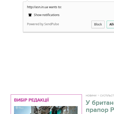
http://asn.in.ua wants to:
Докладно
Show notifications
Powered by SendPulse
Block
Al
НОВИНИ
СУСПІЛЬС
ВИБІР РЕДАКЦІЇ
У британ
прапор Р