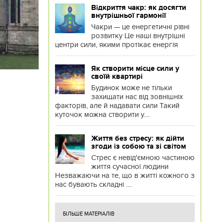
Відкриття чакр: як досягти
внутрішньої гармонії
Чакри — це енергетичні рівні
розвитку Це наші внутрішні
центри сили, якими протікає енергія
Як створити місце сили у
своїй квартирі
Будинок може не тільки
захищати нас від зовнішніх
факторів, але й надавати сили Такий
куточок можна створити у....
Життя без стресу: як дійти
згоди із собою та зі світом
Стрес є невід'ємною частиною
життя сучасної людини
Незважаючи на те, що в житті кожного з
нас бувають складні ....
БІЛЬШЕ МАТЕРІАЛІВ