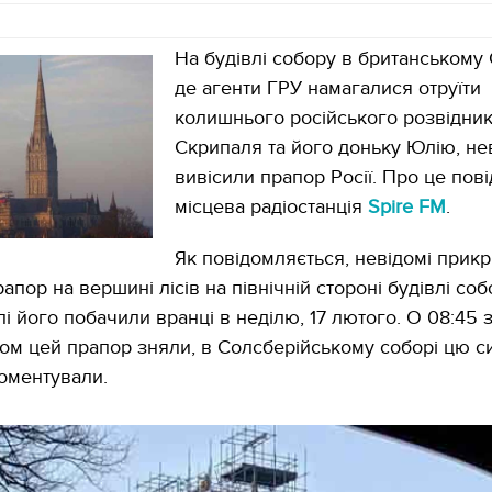
На будівлі собору в британському 
де агенти ГРУ намагалися отруїти
колишнього російського розвідник
Скрипаля та його доньку Юлію, не
вивісили прапор Росії. Про це пов
місцева радіостанція
Spire FM
.
Як повідомляється, невідомі прикр
апор на вершині лісів на північній стороні будівлі соб
і його побачили вранці в неділю, 17 лютого. О 08:45 
ом цей прапор зняли, в Солсберійському соборі цю с
оментували.