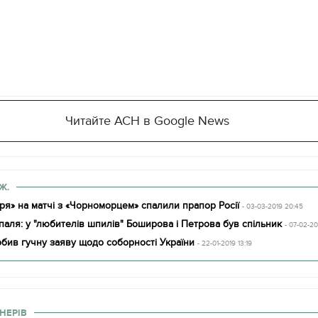
Читайте АСН в Google News
Ж.
ря» на матчі з «Чорноморцем» спалили прапор Росії
- 03-03-2019 20:45
аля: у "любителів шпилів" Боширова і Петрова був спільник
- 07-02-20
ив гучну заяву щодо соборності України
- 22-01-2019 13:19
НЕРІВ