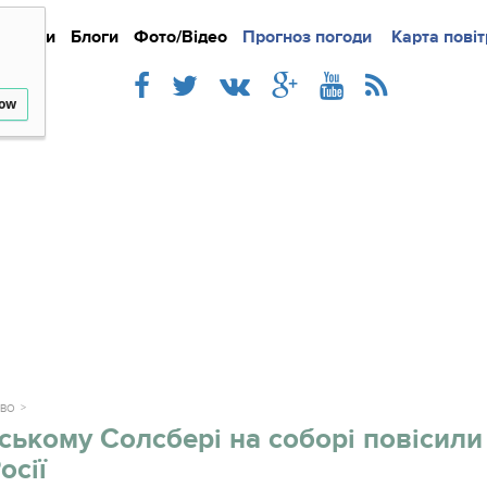
Новини
Блоги
Фото/Відео
Прогноз погоди
Докладно
Новини
Карта повіт
Iнте
low
ТВО
ському Солсбері на соборі повісили
осії