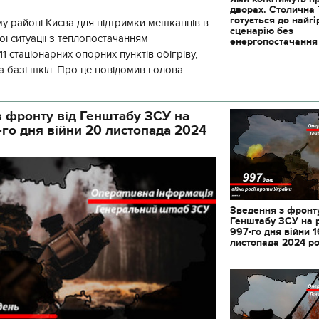
дворах. Столична
готується до найг
у районі Києва для підтримки мешканців в
сценарію без
ї ситуації з теплопостачанням
енергопостачання
1 стаціонарних опорних пунктів обігріву,
а базі шкіл. Про це повідомив голова
йонної в місті Києві державної ад
 фронту від Генштабу ЗСУ на
-го дня війни 20 листопада 2024
Зведення з фронту
Генштабу ЗСУ на 
997-го дня війни 1
листопада 2024 р