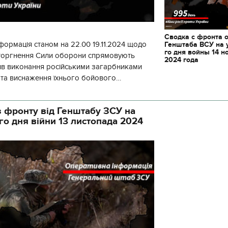
Сводка с фронта 
формація станом на 22.00 19.11.2024 щодо
Генштаба ВСУ на 
го дня войны 14 н
вторгнення Сили оборони спрямовують
2024 года
ив виконання російськими загарбниками
у та виснаження їхнього бойового
початку доби відбулося 130 бойових
 фронту від Генштабу ЗСУ на
го дня війни 13 листопада 2024