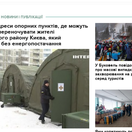
 НОВИНИ І ПУБЛІКАЦІЇ
реси опорних пунктів, де можуть
і переночувати жителі
го району Києва, який
 без енергопостачання
У Буковель повід
про масові випад
захворювання на 
серед туристів
11.10.2017 | 16:22
Часи Русі: як вигляда
декорації до фільму 
застава"
Ями копатимуть п