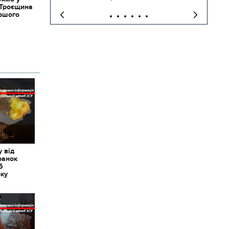
 Троєщина
іршого
 від
ранок
6
оку