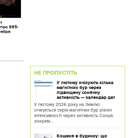
от
утро 995-
оября
НЕ ПРОПУСТІТЬ
У лютому очікують кілька
магнітних бур через
підвищену сонячну
активність — календар дат
У лютому 2026 року на Землю
очікується серія магнітних бур різної
інтенсивності через активність Сонця,
зокрем....
Кошеня в будинку: що