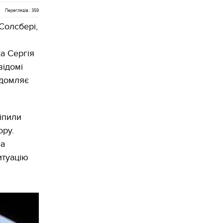
Переглядів: 359
Солсбері,
а Сергія
відомі
ідомляє
іпили
ору.
за
итуацію