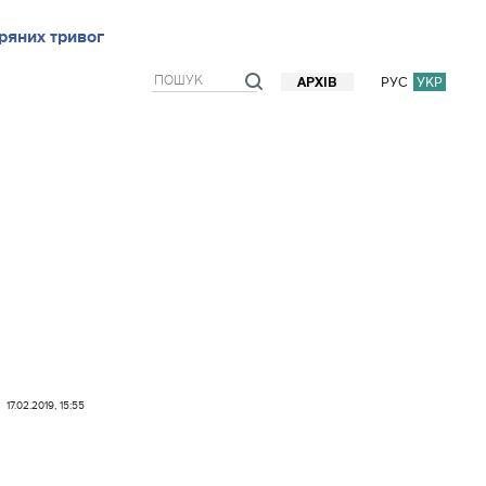
ряних тривог
рв`ю
Блоги
Думки
Фото/Відео
Прогноз погоди
РУС
УКР
АРХІВ
17.02.2019, 15:55