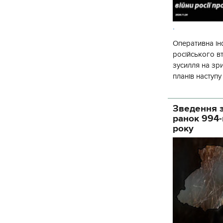
.
Оперативна ін
російського 
зусилля на зр
планів наступ
потенціалу. З 
Зведення з
ранок 994-
року