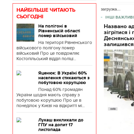
загрузка...
НАЙБІЛЬШЕ ЧИТАЮТЬ
СЬОГОДНІ
ІНШІ ВАЖЛИВІ
Названо ад
На полігоні в
Рівненській області
зігрітися 
помер військовий
Деснянсько
На території Рівненського
залишився
військового полігону помер
військовий Про це повідомляє
Костопільський відділ поліці...
Яценюк: В Україні 60%
населення стикаються з
побутовою корупцією
Понад 60% громадян
України щодня мають справу з
побутовою корупцією Про це в
понеділок у Києві на відкритті мі...
Лукаш викликали до
ГПУ на допит 17
листопада
.