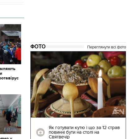
ФОТО
Переглянути всі фото
омляють
ки
ротавірус
04.01.2018 | 17:16
ють
Як готувати кутю і що за 12 страв
"Сторожова
повинні бути на столі на
Святвечір
рямо у