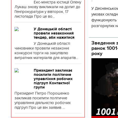
Екс-міністра юстиції Олену
Лукаш знову викликали на допит до
У Деснянськом
Генпрокуратури у вівторок, 17
умовах складно
листопада Про це во...
функціонують 1
розгорнутих н
У Донецькій області
Деснянської ра
провели незаконний
тендер, аби нажитися
Зведення з
У Донецькій області
ранок 1001
чиновники провели незаконні
конкурсні торги на закупівлю
року
витратних матеріалів для апаратів...
Президент закликає
посилити політичне
управління робочих
підгруп Контактної
групи
Президент Петро Порошенко
закликав посилити політичне
управління діяльністю робочих
підгруп Про це він заявив ...