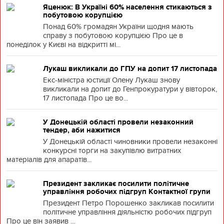
Яценюк: В Україні 60% населення стикаються з
побутовою корупцією
Понад 60% громадян України щодня мають
справу з побутовою корупцією Про це в
понеділок у Києві на відкритті мі...
Лукаш викликали до ГПУ на допит 17 листопада
Екс-міністра юстиції Олену Лукаш знову
викликали на допит до Генпрокуратури у вівторок,
17 листопада Про це во...
У Донецькій області провели незаконний
тендер, аби нажитися
У Донецькій області чиновники провели незаконні
конкурсні торги на закупівлю витратних
матеріалів для апаратів...
Президент закликає посилити політичне
управління робочих підгруп Контактної групи
Президент Петро Порошенко закликав посилити
політичне управління діяльністю робочих підгруп
Про це він заявив ...