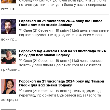
Сновидіння цієї ночі допомагають пролити світло на
поточні сумніви та ситуації Якщо у вас є невирішене
питання...
Гороскоп на 21 листопада 2024 року від Павла
Глоби для всіх знаків Зодіаку
♈️ Овен (21 березня - 19 квітня) Цей день вимагатиме
від вас рішучості Не відкладайте важливих справ,
вони пр...
Гороскоп від Анжели Перл на 21 листопада 2024
року для всіх знаків Зодіаку
♈️ Овен (21 березня - 19 квітня) Цей день принесе
ясність у ваші плани Довіряйте собі та не бійтеся
приймати ...
Гороскоп на 21 листопада 2024 року від Тамари
Глоби для всіх знаків Зодіаку
♈️ Овен (21 березня - 19 квітня) День підходить для
перегляду пріоритетів Відмовтеся від зайвого та
зосередьт...