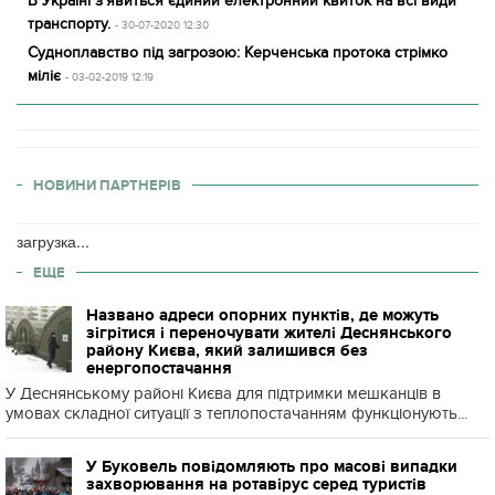
В Україні з'явиться єдиний електронний квиток на всі види
транспорту.
- 30-07-2020 12:30
Судноплавство під загрозою: Керченська протока стрімко
міліє
- 03-02-2019 12:19
НОВИНИ ПАРТНЕРІВ
загрузка...
ЕЩЕ
Названо адреси опорних пунктів, де можуть
зігрітися і переночувати жителі Деснянського
району Києва, який залишився без
енергопостачання
У Деснянському районі Києва для підтримки мешканців в
умовах складної ситуації з теплопостачанням функціонують...
У Буковель повідомляють про масові випадки
захворювання на ротавірус серед туристів