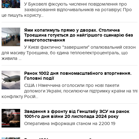
У Буковелі фіксують численні повідомлення про
захворювання відпочивальників на ротавірус Про
це пишуть користу...
Ями копатимуть прямо у дворах. Столична
Троєщина готується до найгіршого сценарію без
енергопостачання
У Києві фактично "завершили" опалювальний сезон
для масиву Троєщина, бо єдина теплоелектроцентраль, що
живила ...
Ранок 1002 дня повномасштабного вторгнення.
Головні події
США і Німеччина оголосили про нові пакети
допомоги Україні, посилюючи підтримку країни на тлі
конфлікту Росій...
Зведення з фронту від Генштабу ЗСУ на ранок
1001-го дня війни 20 листопада 2024 року
Оперативна інформація станом на 2200 19