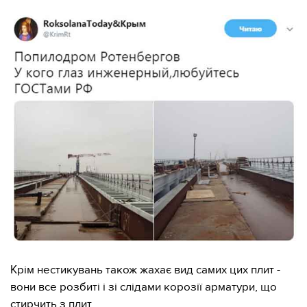
Крім нестикувань також жахає вид самих цих плит -
вони все розбиті і зі слідами корозії арматури, що
стирчить з плит.