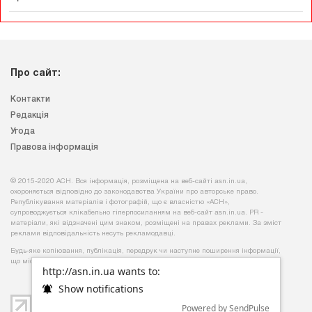
Про сайт:
Контакти
Редакція
Угода
Правова інформація
© 2015-2020 АСН. Вся інформація, розміщена на веб-сайті asn.in.ua,
охороняється відповідно до законодавства України про авторське право.
Републікування матеріалів і фотографій, що є власністю «АСН»,
супроводжується клікабельно гіперпосиланням на веб-сайт asn.іn.ua. PR -
матеріали, які відзначені цим знаком, розміщені на правах реклами. За зміст
реклами відповідальність несуть рекламодавці.
Будь-яке копiювання, публiкацiя, передрук чи наступне поширення iнформацiї,
що мiстить посилання на
«Iнтерфакс-Україна»
, суворо забороняється.
http://asn.in.ua wants to:
Show notifications
Powered by SendPulse