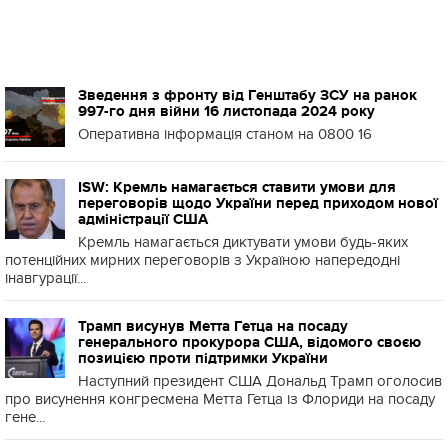
Зведення з фронту від Генштабу ЗСУ на ранок
997-го дня війни 16 листопада 2024 року
Оперативна інформація станом на 0800 16
ISW: Кремль намагається ставити умови для
переговорів щодо України перед приходом нової
адміністрації США
Кремль намагається диктувати умови будь-яких
потенційних мирних переговорів з Україною напередодні
інавгурації...
Трамп висунув Метта Гетца на посаду
генерального прокурора США, відомого своєю
позицією проти підтримки України
Наступний президент США Дональд Трамп оголосив
про висунення конгресмена Метта Гетца із Флориди на посаду
гене...