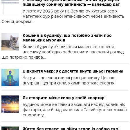
підвищену сонячну активність — календар дат
У лютому 2026 року на Землю очікується серія
магнітних бур різної інтенсивності через активність
Сонця, зокрем...
Кошеня в будинку: що потрібно знати про
маленьких мурликів
Коли в будинку з'являється маленьке кошеня,
власнику необхідно забезпечити належний догляд
Що потрібно придба...
Відкриття чакр: як досягти внутрішньої гармонії
Чакри — це енергетичні рівні розвитку Це наші
внутрішні центри сили, якими протікає енергія
Як створити місце сили у своїй квартирі
Будинок може не тільки захищати нас від зовнішніх
факторів, але й надавати сили Такий куточок можна
створити у...
Життя без стресу: як дійти згоди із собою та зі