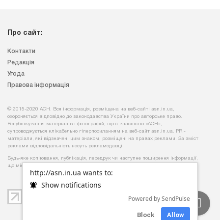
Про сайт:
Контакти
Редакція
Угода
Правова інформація
© 2015-2020 АСН. Вся інформація, розміщена на веб-сайті asn.in.ua,
охороняється відповідно до законодавства України про авторське право.
Републікування матеріалів і фотографій, що є власністю «АСН»,
супроводжується клікабельно гіперпосиланням на веб-сайт asn.іn.ua. PR -
матеріали, які відзначені цим знаком, розміщені на правах реклами. За зміст
реклами відповідальність несуть рекламодавці.
Будь-яке копiювання, публiкацiя, передрук чи наступне поширення iнформацiї,
що мiстить посилання на
«Iнтерфакс-Україна»
, суворо забороняється.
http://asn.in.ua wants to:
Show notifications
Powered by SendPulse
Block
Allow