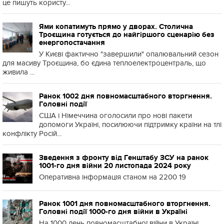
це пишуть користу...
Ями копатимуть прямо у дворах. Столична
Троєщина готується до найгіршого сценарію без
енергопостачання
У Києві фактично "завершили" опалювальний сезон
для масиву Троєщина, бо єдина теплоелектроцентраль, що
живила ...
Ранок 1002 дня повномасштабного вторгнення.
Головні події
США і Німеччина оголосили про нові пакети
допомоги Україні, посилюючи підтримку країни на тлі
конфлікту Росій...
Зведення з фронту від Генштабу ЗСУ на ранок
1001-го дня війни 20 листопада 2024 року
Оперативна інформація станом на 2200 19
Ранок 1001 дня повномасштабного вторгнення.
Головні події 1000-го дня війни в Україні
На 1000 день повномасштабної війни в Україні