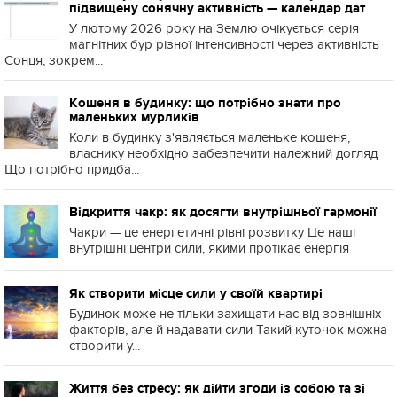
підвищену сонячну активність — календар дат
У лютому 2026 року на Землю очікується серія
магнітних бур різної інтенсивності через активність
Сонця, зокрем...
Кошеня в будинку: що потрібно знати про
маленьких мурликів
Коли в будинку з'являється маленьке кошеня,
власнику необхідно забезпечити належний догляд
Що потрібно придба...
Відкриття чакр: як досягти внутрішньої гармонії
Чакри — це енергетичні рівні розвитку Це наші
внутрішні центри сили, якими протікає енергія
Як створити місце сили у своїй квартирі
Будинок може не тільки захищати нас від зовнішніх
факторів, але й надавати сили Такий куточок можна
створити у...
Життя без стресу: як дійти згоди із собою та зі