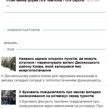
УЄФА змінив форма Ліги Чемпіонів і Ліги Європи
- 28-02-2018
11:17
НОВИНИ ПАРТНЕРІВ
загрузка...
ЕЩЕ
Названо адреси опорних пунктів, де можуть
зігрітися і переночувати жителі Деснянського
району Києва, який залишився без
енергопостачання
У Деснянському районі Києва для підтримки мешканців в
умовах складної ситуації з теплопостачанням функціонують...
У Буковель повідомляють про масові випадки
захворювання на ротавірус серед туристів
У Буковелі фіксують численні повідомлення про
захворювання відпочивальників на ротавірус Про