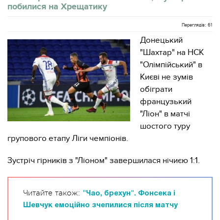
побилися на Хрещатику
Переглядів: 61
Донецький
"Шахтар" на НСК
"Олімпійський" в
Києві не зумів
обіграти
французький
"Ліон" в матчі
шостого туру
групового етапу Ліги чемпіонів.
Зустріч гірників з "Ліоном" завершилася нічиєю 1:1.
Читайте також:
"Чао, брехун". Фонсека і
Шевчук емоційно зчепилися після матчу