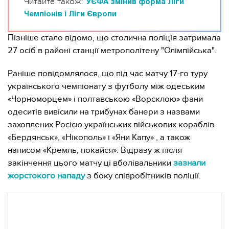
Читайте також:
УЄФА змінив форма Ліги
Чемпіонів і Ліги Європи
Пізніше стало відомо, що столична поліція затримала
27 осіб в районі станції метрополітену "Олімпійська".
Раніше повідомлялося, що під час матчу 17-го туру
українського чемпіонату з футболу між одеським
«Чорноморцем» і полтавською «Ворсклою» фани
одеситів вивісили на трибунах банери з назвами
захоплених Росією українських військових кораблів
«Бердянськ», «Нікополь» і «Яни Капу» , а також
написом «Кремль, покайся». Відразу ж після
закінчення цього матчу ці вболівальники
зазнали
жорстокого нападу
з боку співробітників поліції.