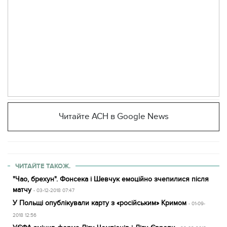
Читайте АСН в Google News
ЧИТАЙТЕ ТАКОЖ.
"Чао, брехун". Фонсека і Шевчук емоційно зчепилися після
матчу
- 03-12-2018 07:47
У Польщі опублікували карту з «російським» Кримом
- 01-09-
2018 12:56