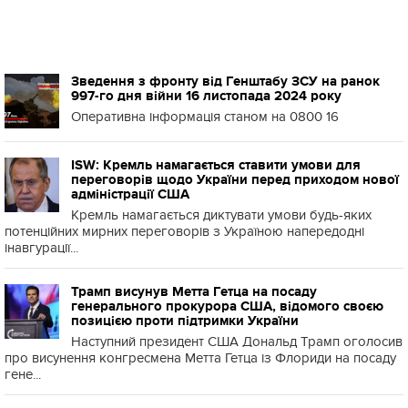
Зведення з фронту від Генштабу ЗСУ на ранок
997-го дня війни 16 листопада 2024 року
Оперативна інформація станом на 0800 16
ISW: Кремль намагається ставити умови для
переговорів щодо України перед приходом нової
адміністрації США
Кремль намагається диктувати умови будь-яких
потенційних мирних переговорів з Україною напередодні
інавгурації...
Трамп висунув Метта Гетца на посаду
генерального прокурора США, відомого своєю
позицією проти підтримки України
Наступний президент США Дональд Трамп оголосив
про висунення конгресмена Метта Гетца із Флориди на посаду
гене...