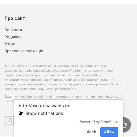
Про сайт:
Контакти
Редакція
Угода
Правова інформація
© 2015-2020 АСН. Вся інформація, розміщена на веб-сайті asn.in.ua,
охороняється відповідно до законодавства України про авторське право.
Републікування матеріалів і фотографій, що є власністю «АСН»,
супроводжується клікабельно гіперпосиланням на веб-сайт asn.іn.ua. PR -
матеріали, які відзначені цим знаком, розміщені на правах реклами. За зміст
реклами відповідальність несуть рекламодавці.
Будь-яке копiювання, публiкацiя, передрук чи наступне поширення iнформацiї,
що мiстить посилання на
«Iнтерфакс-Україна»
, суворо забороняється.
http://asn.in.ua wants to:
Show notifications
Powered by SendPulse
Block
Allow